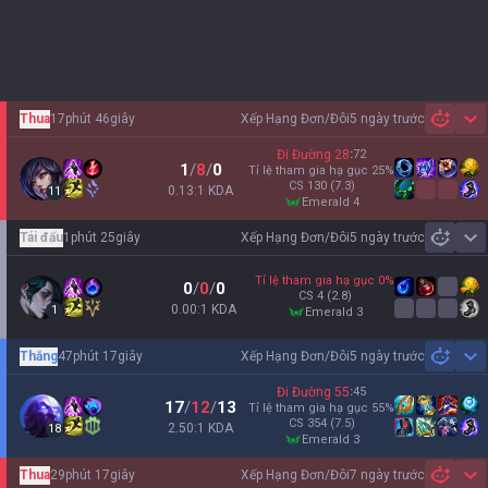
Thua
17phút 46giây
Xếp Hạng Đơn/Đôi
5 ngày trước
Sh
Đi Đường
28
:
72
1
/
8
/
0
Tỉ lệ tham gia hạ gục
25
%
CS
130
(7.3)
0.13:1 KDA
11
emerald 4
Tái đấu
1phút 25giây
Xếp Hạng Đơn/Đôi
5 ngày trước
Sh
Tỉ lệ tham gia hạ gục
0
%
0
/
0
/
0
CS
4
(2.8)
0.00:1 KDA
1
emerald 3
Thắng
47phút 17giây
Xếp Hạng Đơn/Đôi
5 ngày trước
Sh
Đi Đường
55
:
45
17
/
12
/
13
Tỉ lệ tham gia hạ gục
55
%
CS
354
(7.5)
2.50:1 KDA
18
emerald 3
Thua
29phút 17giây
Xếp Hạng Đơn/Đôi
7 ngày trước
Sh