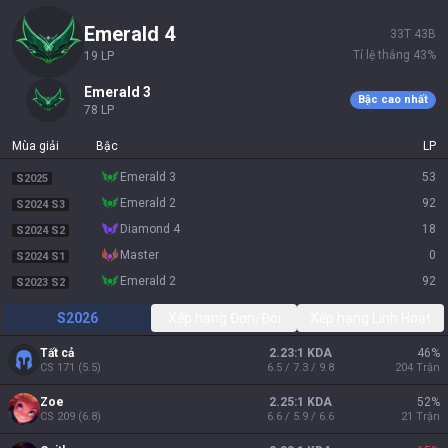
emerald 4
33
T
43
B
Tỉ lệ thắng
43
%
19
LP
emerald 3
Bậc cao nhất
78
LP
Mùa giải
Bậc
LP
emerald 3
53
S2025
emerald 2
92
S2024 S3
diamond 4
18
S2024 S2
master
0
S2024 S1
emerald 2
92
S2023 S2
S2026
Xếp hạng Đơn/Đôi
Xếp hạng Linh Hoạt
Tất cả
2.23:1 KDA
46
%
CS
171
(
5.5
)
6.5 / 7.3 / 9.8
204
Trận
Zoe
2.25:1 KDA
52
%
CS
209
(
6.8
)
6.6 / 5.9 / 6.6
21
Trận