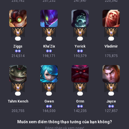
233,162
257,232
247,647
220,342
22
21
20
19
Ziggs
Kha'Zix
Yorick
Vladimir
214,514
198,171
193,579
175,875
18
18
16
14
Tahm Kench
Gwen
Ornn
Jayce
203,755
166,030
142,235
127,857
Muốn xem điểm thông thạo tướng của bạn không?
Đăng nhập và xem ngay!