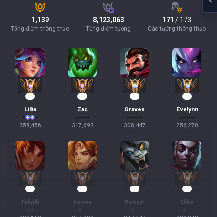
1,139
8,123,063
171
/ 173
Tổng điểm thông thạo
Tổng điểm tướng
Các tướng thông thạo
35
30
29
24
Lillia
Zac
Graves
Evelynn
358,456
317,693
308,447
256,270
24
23
22
22
Taliyah
Leona
Rengar
Ekko