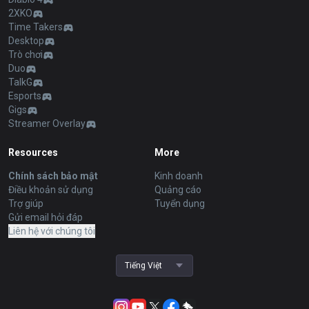
2XKO
Time Takers
Desktop
Trò chơi
Duo
TalkG
Esports
Gigs
Streamer Overlay
Resources
More
Chính sách bảo mật
Kinh doanh
Điều khoản sử dụng
Quảng cáo
Trợ giúp
Tuyển dụng
Gửi email hỏi đáp
Liên hệ với chúng tôi
Tiếng Việt