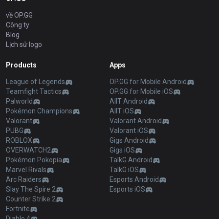
về OP.GG
Công ty
Blog
Lịch sử logo
Products
Apps
League of Legends
OP.GG for Mobile Android
Teamfight Tactics
OP.GG for Mobile iOS
Palworld
AllT Android
Pokémon Champions
AllT iOS
Valorant
Valorant Android
PUBG
Valorant iOS
ROBLOX
Gigs Android
OVERWATCH2
Gigs iOS
Pokémon Pokopia
TalkG Android
Marvel Rivals
TalkG iOS
Arc Raiders
Esports Android
Slay The Spire 2
Esports iOS
Counter Strike 2
Fortnite
Diablo 4