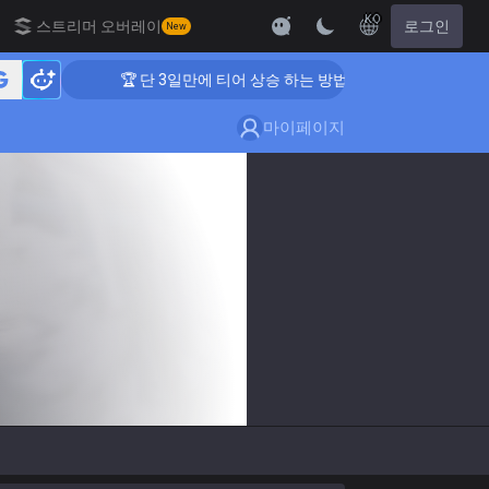
KO
스트리머 오버레이
로그인
New
🏆 단 3일만에 티어 상승 하는 방법!
🏆 단 
마이페이지