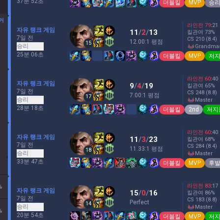
37분 52초
더블킬
MVP
승
거
라인전
79
:
21
자유 랭크 게임
11
/
2
/
13
킬관여
73
%
7일 전
CS
210
(8.4)
12.00:1 평점
15
승리
grandma
25분 06초
더블킬
MVP
저
라인전
60
:
40
자유 랭크 게임
9
/
4
/
19
킬관여
65
%
7일 전
CS
248
(8.8)
7.00:1 평점
17
승리
master
28분 18초
더블킬
2nd
저지
라인전
60
:
40
자유 랭크 게임
11
/
3
/
23
킬관여
68
%
7일 전
CS
284
(8.4)
11.33:1 평점
18
승리
master
33분 47초
더블킬
MVP
후
라인전
83
:
17
%
자유 랭크 게임
15
/
0
/
16
킬관여
86
%
7일 전
CS
183
(8.8)
Perfect
14
승리
master
%
20분 54초
더블킬
MVP
저