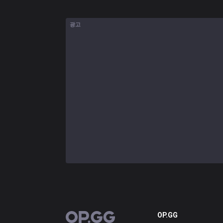
광고
OP.GG
OP.GG