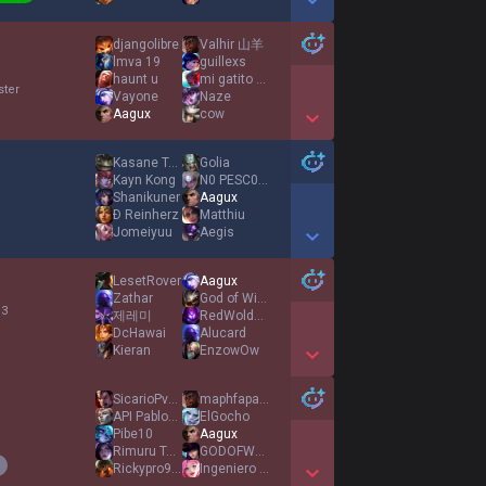
Show More Detail Games
djangolibre
Valhir 山羊
lmva 19
guillexs
haunt u
mi gatito thor
ster
Vayone
Naze
Aagux
cow
Show More Detail Games
Kasane Teto
Golia
Kayn Kong
N0 PESC0 WE0NE
Shanikuner
Aagux
Ð Reinherz
Matthiu
Jomeiyuu
Aegis
Show More Detail Games
LesetRover
Aagux
Zathar
God of Wind
 3
제레미
RedWoldstein
DcHawai
Alucard
Kieran
EnzowOw
Show More Detail Games
SicarioPvP99
maphfapatito
API Pabloelcrack
ElGocho
Pibe10
Aagux
Rimuru Tempest
GODOFWAR999
Rickypro987
Ingeniero Panzón