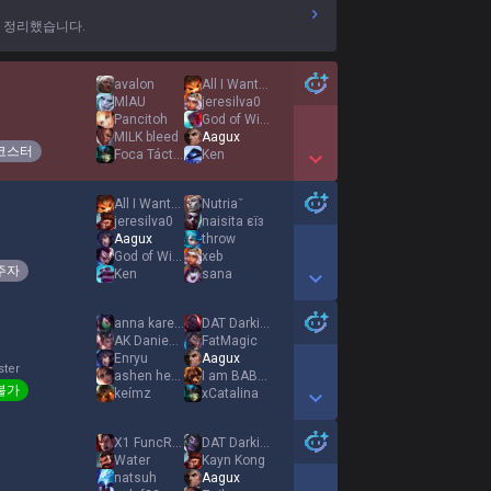
 정리했습니다.
avalon
All I Wanted
MlAU
jeresilva0
Pancitoh
God of Wind
MILK bleed
Aagux
코스터
Foca Táctica
Ken
Show More Detail Games
All I Wanted
Nutriaˇ
jeresilva0
naisita εïз
Aagux
throw
God of Wind
xeb
주자
Ken
sana
Show More Detail Games
anna karenina
DAT DarkiuZ
AK Daniehw ツメ
FatMagic
Enryu
Aagux
ster
ashen heart
I am BABY Faker
불가
keímz
xCatalina
Show More Detail Games
X1 FuncRee
DAT DarkiuZ
Water
Kayn Kong
natsuh
Aagux