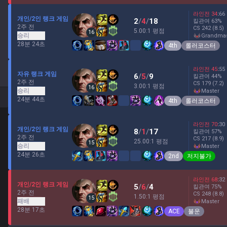
라인전
34
:
66
개인/2인 랭크 게임
2
/
4
/
18
킬관여
63
%
2주 전
CS
242
(8.5)
5.00:1 평점
16
승리
grandma
28분 24초
4th
롤러코스터
라인전
45
:
55
자유 랭크 게임
6
/
5
/
9
킬관여
44
%
2주 전
CS
179
(7.2)
3.00:1 평점
16
승리
master
24분 44초
4th
롤러코스터
라인전
70
:
30
개인/2인 랭크 게임
8
/
1
/
17
킬관여
57
%
2주 전
CS
217
(8.9)
25.00:1 평점
15
승리
master
24분 26초
2nd
저지불가
라인전
68
:
32
개인/2인 랭크 게임
5
/
6
/
4
킬관여
75
%
2주 전
CS
248
(8.8)
1.50:1 평점
15
패배
master
28분 17초
ACE
불운