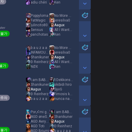
리자
adiu chéri
Ken
Show More Detail Games
Poppyloma
No More Sorrow
FatMagic
jeresilva0
julincito80
Aagux
ster
Sensus
All I Wanted
지불가
panchotas
Ken
Show More Detail Games
b a u z a a
No More Sorrow
INFAMOUS65
jeresilva0
Shanikuner
Aagux
Ð Reinherz
All I Wanted
불가
NØX
Ken
Show More Detail Games
I am BABY Faker
1Dekkonstruido
Shanikuner
skibidi hiro
Aagux
SyvG
Ð Reinherz
Fimosis kawai
발주자
b a u z a a
nunca nadie nada
Show More Detail Games
Por〆mi gata Mïmẵ
I am BABY Faker
AGD øneSECØNÐ
Shanikuner
AGD Aeryne
Aagux
AGD Toti
Ð Reinherz
지불가
AGD Briumi
b a u z a a