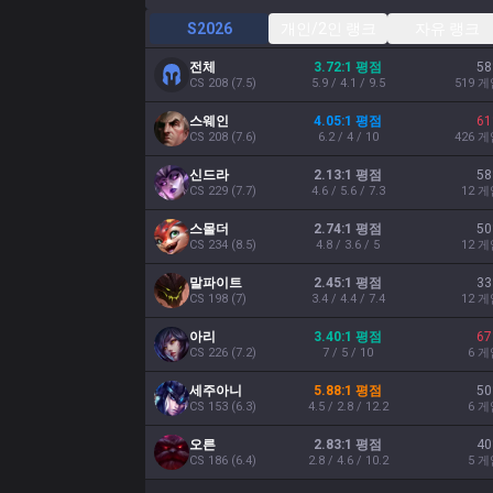
S2026
개인/2인 랭크
자유 랭크
전체
3.72:1 평점
58
CS
208
(
7.5
)
5.9 / 4.1 / 9.5
519
게
스웨인
4.05:1 평점
61
CS
208
(
7.6
)
6.2 / 4 / 10
426
게
신드라
2.13:1 평점
58
CS
229
(
7.7
)
4.6 / 5.6 / 7.3
12
게
스몰더
2.74:1 평점
50
CS
234
(
8.5
)
4.8 / 3.6 / 5
12
게
말파이트
2.45:1 평점
33
CS
198
(
7
)
3.4 / 4.4 / 7.4
12
게
아리
3.40:1 평점
67
CS
226
(
7.2
)
7 / 5 / 10
6
게
세주아니
5.88:1 평점
50
CS
153
(
6.3
)
4.5 / 2.8 / 12.2
6
게
오른
2.83:1 평점
40
CS
186
(
6.4
)
2.8 / 4.6 / 10.2
5
게