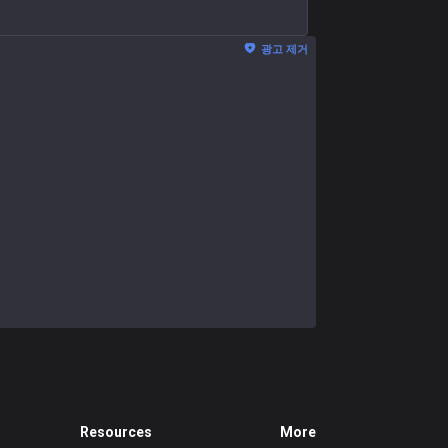
광고 제거
Resources
More