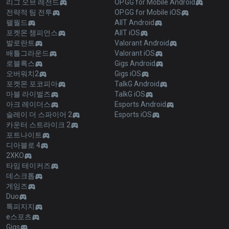
리그 오브 레전드
OP.GG for Mobile Android
전략적 팀 전투
OP.GG for Mobile iOS
팰월드
AllT Android
포켓몬 챔피언스
AllT iOS
발로란트
Valorant Android
배틀그라운드
Valorant iOS
로블록스
Gigs Android
오버워치2
Gigs iOS
포켓몬 포코피아
TalkG Android
마블 라이벌즈
TalkG iOS
아크 레이더스
Esports Android
슬레이 더 스파이어 2
Esports iOS
카운터 스트라이크 2
포트나이트
디아블로 4
2XKO
타임 테이커즈
데스크톱
게임즈
Duo
톡피지지
e스포츠
Gigs