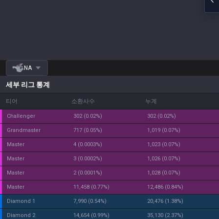
NA
세부 리그 통계
티어
소환사수
누계
challenger
302
(
0.02
%)
302
(
0.02
%)
grandmaster
717
(
0.05
%)
1,019
(
0.07
%)
master
4
(
0.0003
%)
1,023
(
0.07
%)
master
3
(
0.0002
%)
1,026
(
0.07
%)
master
2
(
0.0001
%)
1,028
(
0.07
%)
master
11,458
(
0.77
%)
12,486
(
0.84
%)
diamond 1
7,990
(
0.54
%)
20,476
(
1.38
%)
diamond 2
14,654
(
0.99
%)
35,130
(
2.37
%)