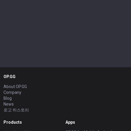
OP.GG
About OP.GG
Company
Blog
News
로고 히스토리
Products
Apps