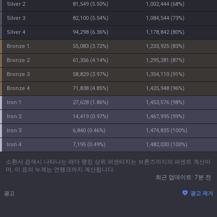
silver 2
81,549
(
5.50
%)
1,002,444
(
68
%)
silver 3
82,100
(
5.54
%)
1,084,544
(
73
%)
silver 4
94,298
(
6.36
%)
1,178,842
(
80
%)
bronze 1
55,083
(
3.72
%)
1,233,925
(
83
%)
bronze 2
61,356
(
4.14
%)
1,295,281
(
87
%)
bronze 3
58,829
(
3.97
%)
1,354,110
(
91
%)
bronze 4
71,838
(
4.85
%)
1,425,948
(
96
%)
iron 1
27,628
(
1.86
%)
1,453,576
(
98
%)
iron 2
14,419
(
0.97
%)
1,467,995
(
99
%)
iron 3
6,840
(
0.46
%)
1,474,835
(
100
%)
iron 4
7,195
(
0.49
%)
1,482,030
(
100
%)
소환사 검색시 나타나는 래더 랭킹 상위 퍼센티지는 브론즈까지의 퍼센트 계산이
며, 이 표의 누계는 언랭크까지 계산됩니다.
최근 업데이트
:
7분 전
광고
광고 제거