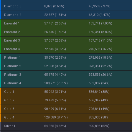
diamond 3
8,823
(
0.60
%)
43,953
(
2.97
%)
diamond 4
22,357
(
1.51
%)
66,310
(
4.47
%)
emerald 1
37,431
(
2.53
%)
103,741
(
7.00
%)
emerald 2
26,640
(
1.80
%)
130,381
(
8.80
%)
emerald 3
37,367
(
2.52
%)
167,748
(
11.3
%)
emerald 4
72,845
(
4.92
%)
240,593
(
16.2
%)
platinum 1
35,370
(
2.39
%)
275,963
(
18.6
%)
platinum 2
52,398
(
3.54
%)
328,361
(
22.2
%)
platinum 3
65,175
(
4.40
%)
393,536
(
26.6
%)
platinum 4
108,271
(
7.31
%)
501,807
(
34
%)
gold 1
55,042
(
3.71
%)
556,849
(
38
%)
gold 2
79,493
(
5.36
%)
636,342
(
43
%)
gold 3
90,499
(
6.11
%)
726,841
(
49
%)
gold 4
129,089
(
8.71
%)
855,930
(
58
%)
silver 1
64,965
(
4.38
%)
920,895
(
62
%)