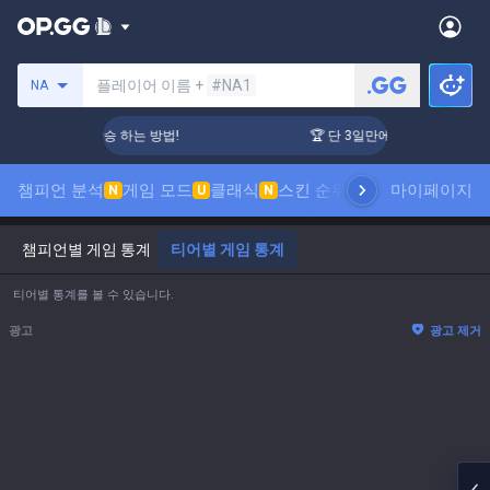
소환사 검색
플레이어 이름 +
#NA1
NA
단 3일만에 티어 상승 하는 방법!
🏆 단 3일만에 티어 상승 하는 방
챔피언 분석
게임 모드
클래식
스킨 순위
랭킹
프로 관전
마이페이지
통계
N
U
N
챔피언별 게임 통계
티어별 게임 통계
티어별 통계를 볼 수 있습니다.
광고
광고 제거