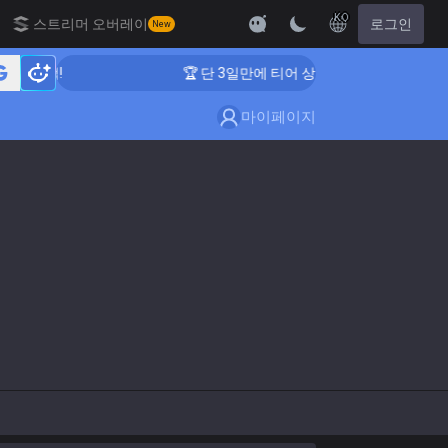
KO
스트리머 오버레이
로그인
New
하는 방법!
🏆 단 3일만에 티어 상승 하는 방법!
마이페이지