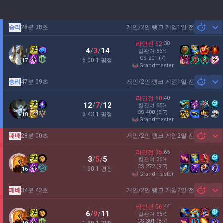
승리
28분 38초
개인/2인 랭크 게임
1일 전
Sh
라인전
62
:
38
4
/
3
/
14
킬관여
56
%
CS
201
(7)
6.00:1 평점
17
grandmaster
승리
47분 09초
개인/2인 랭크 게임
1일 전
Sh
라인전
60
:
40
12
/
7
/
12
킬관여
65
%
CS
408
(8.7)
3.43:1 평점
18
grandmaster
패배
28분 00초
개인/2인 랭크 게임
2일 전
Sh
라인전
35
:
65
3
/
5
/
5
킬관여
36
%
CS
272
(9.7)
1.60:1 평점
16
grandmaster
패배
34분 42초
개인/2인 랭크 게임
2일 전
Sh
라인전
56
:
44
6
/
9
/
11
킬관여
65
%
CS
301
(8.7)