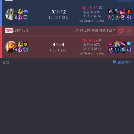
라인전
50
:
50
0
/
1
/
12
킬관여
40
%
CS
180
(6.6)
12.00:1 평점
15
grandmaster
패배
23분 15초
개인/2인 랭크 게임
1일 전
Sh
라인전
52
:
48
4
/
6
/
4
킬관여
67
%
CS
195
(8.4)
1.33:1 평점
13
grandmaster
광고
광고 제거