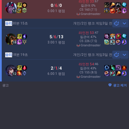
라인전
33
:
67
0
/
6
/
0
킬관여
0
%
CS
160
(7.1)
0.00:1 평점
13
grandmaster
승리
30분 15초
개인/2인 랭크 게임
3일 전
Sh
라인전
53
:
47
5
/
6
/
13
킬관여
47
%
CS
226
(7.5)
3.00:1 평점
18
grandmaster
승리
18분 19초
개인/2인 랭크 게임
3일 전
Sh
라인전
54
:
46
2
/
1
/
4
킬관여
43
%
CS
155
(8.5)
6.00:1 평점
12
grandmaster
광고
광고 제거