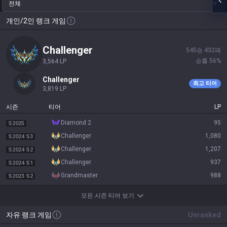
전체
개인/2인 랭크 게임
challenger
545
승
432
패
승률
56
%
3,564
LP
challenger
최고 티어
3,819
LP
시즌
티어
LP
diamond 2
95
S2025
challenger
1,080
S2024 S3
challenger
1,207
S2024 S2
challenger
937
S2024 S1
grandmaster
988
S2023 S2
모든 시즌 티어 보기
자유 랭크 게임
Unranked