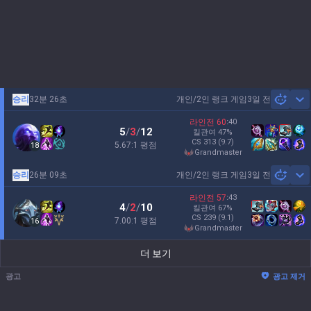
승리
32분 26초
개인/2인 랭크 게임
3일 전
Sh
라인전
60
:
40
5
/
3
/
12
킬관여
47
%
CS
313
(9.7)
5.67:1 평점
18
grandmaster
승리
26분 09초
개인/2인 랭크 게임
3일 전
Sh
라인전
57
:
43
4
/
2
/
10
킬관여
67
%
CS
239
(9.1)
7.00:1 평점
16
grandmaster
더 보기
광고
광고 제거