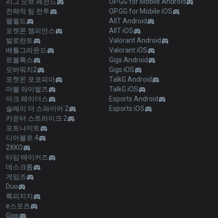
리그 오브 레전드
OP.GG for Mobile Android
전략적 팀 전투
OP.GG for Mobile iOS
팰월드
AllT Android
포켓몬 챔피언스
AllT iOS
발로란트
Valorant Android
배틀그라운드
Valorant iOS
로블록스
Gigs Android
오버워치2
Gigs iOS
포켓몬 포코피아
TalkG Android
마블 라이벌즈
TalkG iOS
아크 레이더스
Esports Android
슬레이 더 스파이어 2
Esports iOS
카운터 스트라이크 2
포트나이트
디아블로 4
2XKO
타임 테이커즈
데스크톱
게임즈
Duo
톡피지지
e스포츠
Gigs