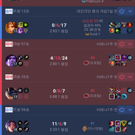
전화 :
02-455-9903 (평일 09:00 ~ 18:00)
이메일 :
service@op.gg
© 2012-
2026
OP.GG. OP.GG is not endorsed by Riot Games and does not
reflect the views or opinions of Riot Games or anyone officially involved in
producing or managing League of Legends. League of Legends and Riot
Games are trademarks or registered trademarks of Riot Games, Inc. League
of Legends © Riot Games, Inc.