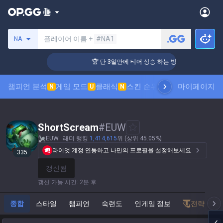
소환사 검색
플레이어 이름 +
#NA1
NA
🏆 단 3일만에 티어 상승 하는 방법!
챔피언 분석
게임 모드
클래식
스킨 순위
랭킹
프로 관전
마이페이지
통계
N
U
N
ShortScream
#
EUW
EUW
래더 랭킹
1,414,615
위 (상위 45.05%)
라이엇 계정 연동하고 나만의 프로필을 설정해보세요.
335
전적 갱신
갱신 가능 시간
:
2분 후
종합
스타일
챔피언
숙련도
인게임 정보
전략적 팀