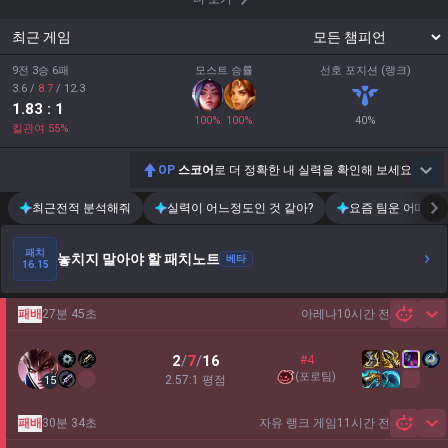
News
로고 히스토리
Products
Apps
리그 오브 레전드
OP.GG for Mobile Android
전략적 팀 전투
OP.GG for Mobile iOS
팰월드
AllT Android
포켓몬 챔피언스
AllT iOS
발로란트
Valorant Android
배틀그라운드
Valorant iOS
로블록스
Gigs Android
오버워치2
Gigs iOS
포켓몬 포코피아
TalkG Android
마블 라이벌즈
TalkG iOS
아크 레이더스
Esports Android
슬레이 더 스파이어 2
Esports iOS
카운터 스트라이크 2
포트나이트
디아블로 4
2XKO
타임 테이커즈