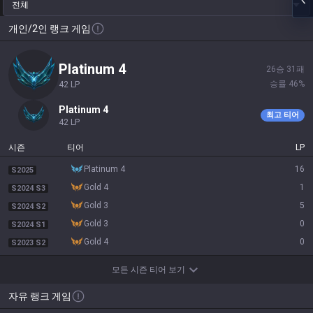
전체
개인/2인 랭크 게임
platinum 4
26
승
31
패
승률
46
%
42
LP
platinum 4
최고 티어
42
LP
시즌
티어
LP
platinum 4
16
S2025
gold 4
1
S2024 S3
gold 3
5
S2024 S2
gold 3
0
S2024 S1
gold 4
0
S2023 S2
모든 시즌 티어 보기
자유 랭크 게임