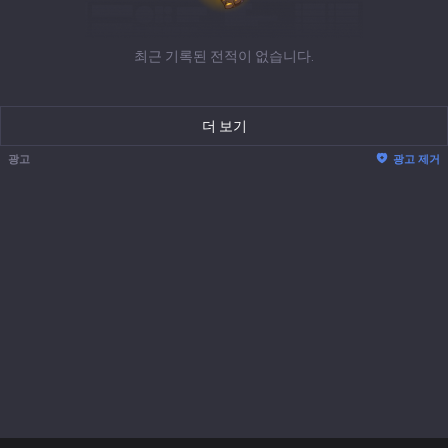
최근 기록된 전적이 없습니다.
더 보기
광고
광고 제거