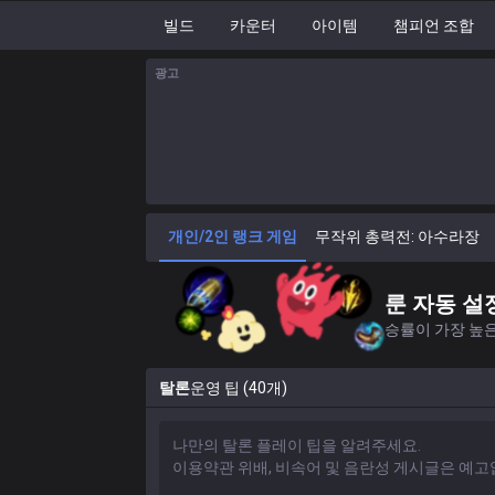
빌드
카운터
아이템
챔피언 조합
광고
개인/2인 랭크 게임
무작위 총력전: 아수라장
룬 자동 설
승률이 가장 높은
탈론
운영 팁 (40개)