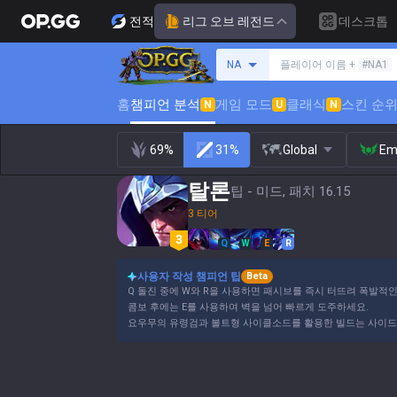
전적
리그 오브 레전드
데스크톱
소환사 검색
NA
플레이어 이름 +
#NA1
홈
챔피언 분석
게임 모드
클래식
스킨 순
N
U
N
69%
31%
Global
Em
탈론
팁 - 미드, 패치 16.15
3 티어
Q
W
E
R
사용자 작성 챔피언 팁
Beta
Q 돌진 중에 W와 R을 사용하면 패시브를 즉시 터뜨려 폭발적인
콤보 후에는 E를 사용하여 벽을 넘어 빠르게 도주하세요.
요우무의 유령검과 볼트형 사이클소드를 활용한 빌드는 사이드