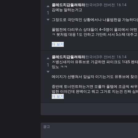
클레드치감돌려줘라
한국어
3주 전
버전
:
16.14
김예능 말하는거고
1
그정도로 극단적인 상황에서나 나올법한걸 가능하다는
풀템전에 다리우스 상대들이 4~5명이 풀피에서 어떤
ㅋ 봇처럼 대응 1도 안하고 가만히 서서 5스택 대주
조금씩 조금씩 싸운다? 풀템전은 그 조금씩 싸우는도
더 보기
개병신같은 발상을 하고있노 ㅋㅋ
클레드치감돌려줘라
한국어
3주 전
버전
:
16.14
애초에 1대다를 하기 위해선 5스택을 쌓아야 되는 
ㅈ병신새끼야 유튜브로 가공하면 파이크도 1대5 펜타
1
있노 ㅋㅋ
심해 게임이여도 풀템전 1대4 상황이면 그냥 딜러진 
소리를 가능하다고 하고자빠졌나
메이지가 선빵쳐서 암살자 이기는거도 유튜브에 찾으
중반이면 모를까 ㅋㅋ
중반에 토너먼트하는거면 모를까 풀템에 조금씩 싸우고
법한 이야긴데 완벽이고 뭐고 그거로 지는건 진짜 
쓰고있노 ㅋㅋ
더 보기
광고