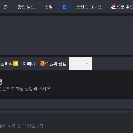
룬
장인 빌드
스킬
팁
트렌드 그래프
프로 빌
클래식
아레나
오늘의 꿀챔
더 보기
N
정
 룬으로 자동 설정해 보세요!