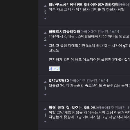
탑바루스베인케넨퀸티모하이머딩거좀하지마
한국어
야추 자르고 나가 뒤지던가 리메를 쳐 하던가 씨발
3
클레드치감돌려줘라
한국어
3주 전
버전
:
16.14
1대4에서 상대는 5스택쌓을때까지 cc 하나도 안걸고
2
그리고 풀템 다대일이면 5스택 하나 쌓는 시간에 q피
고있노
진지하게 효맹이 해도 어느티어든 풀템전 1대4는 절
너가 누가 봐도 말같지도 않은 개소리를 썼으니까 시
더 보기
쳐먹었지 ㅋㅋ
QF4WR평EQ
한국어
1주 전
버전
:
16.14
니가 개소리 쓴게 아니였고 맞는말만 썼다면 나만 지
월블갈 3신기 가는순간 죽고싶어도 죽을수없는 몸이
1
명령_공격_잘_맞추는_오리아나
한국어
1주 전
버전
:
1
씨발 그냥 개엄뒤 챔을 왜 놔두는거야 그냥 이딴캐릭
1
쳐넘는게 좆같네 그냥 개버러지챔 그냥 제발 삭제하