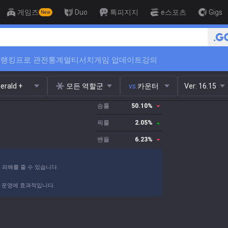
게임즈
Duo
톡피지지
e스포츠
Gigs
New
위
랭킹
프로 관전
통계
멀티서치
게임 업데이트
강의
erald +
모든 역할군
vs.
카운터
Ver:
16.15
승률
50.10
%
픽률
2.05
%
밴율
6.23
%
 피해를 줄 수 있습니다.
 운영에 효과적입니다.