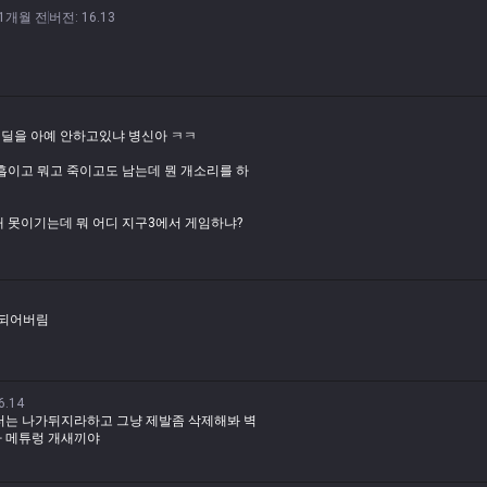
1개월 전
버전
:
16.13
 딜을 아예 안하고있냐 병신아 ㅋㅋ
흡이고 뭐고 죽이고도 남는데 뭔 개소리를 하
대 못이기는데 뭐 어디 지구3에서 게임하냐?
발 다리우스 팁창에서 여럿이 개소리쓴다고 욕
적했겠지?
 되어버림
6.14
터는 나가뒤지라하고 그냥 제발좀 삭제해봐 벽
자 메튜렁 개새끼야