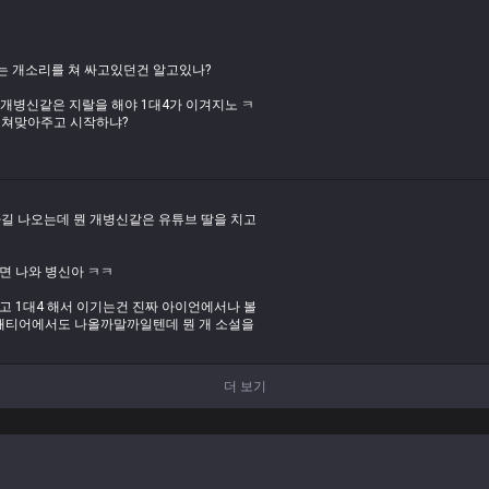
 개소리를 쳐 싸고있던건 알고있나?
 개병신같은 지랄을 해야 1대4가 이겨지노 ㅋ
고 쳐맞아주고 시작하냐?
중에 다리우스가 아니라 탱커여도 녹는데 뭔
챔피언인데 조금씩 싸운다는거 자체가 넌센스고
길 나오는데 뭔 개병신같은 유튜브 딸을 치고
화력으로 잡고도 남는데 뭔 말같지도 않은 개
면 나와 병신아 ㅋㅋ
 1대4 해서 이기는건 진짜 아이언에서나 볼
심해티어에서도 나올까말까일텐데 뭔 개 소설을
더 보기