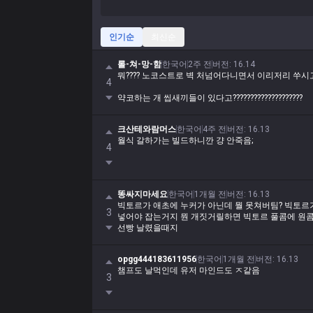
인기순
최신순
롤-쳐-망-함
한국어
2주 전
버전
:
16.14
뭐???? 노코스트로 벽 처넘어다니면서 이리저리 쑤
4
약코하는 개 씹새끼들이 있다고????????????????????
크산테와람머스
한국어
4주 전
버전
:
16.13
월식 갈하가는 빌드하니깐 걍 안죽음;
4
똥싸지마세요
한국어
1개월 전
버전
:
16.13
빅토르가 애초에 누커가 아닌데 뭘 못쳐버팀? 빅토르가
3
넣어야 잡는거지 뭔 개짓거릴하면 빅토르 풀콤에 원
선빵 날렸을때지
opgg444183611956
한국어
1개월 전
버전
:
16.13
챔프도 날먹인데 유저 마인드도 ㅈ같음
3