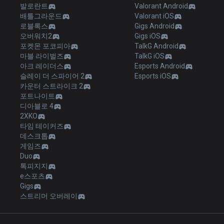
발로란트
Valorant Android
배틀그라운드
Valorant iOS
로블록스
Gigs Android
오버워치2
Gigs iOS
포켓몬 포코피아
TalkG Android
마블 라이벌즈
TalkG iOS
아크 레이더스
Esports Android
슬레이 더 스파이어 2
Esports iOS
카운터 스트라이크 2
포트나이트
디아블로 4
2XKO
타임 테이커즈
데스크톱
게임즈
Duo
톡피지지
e스포츠
Gigs
스트리머 오버레이