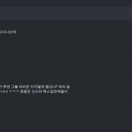
시고다니는데
 루덴 그불 라바돈 이지랄로 템갔냐? 계속 딜
콤나냐 ㅋㅋㅋ 원콤은 신드라 벡스같은애들이