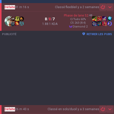
Défaite
31 m 16 s
Classé flexible
il y a 2 semaines
Sh
Phase de lane
52
:
48
8
/
8
/
7
C/Tués
60
%
CS
263
(8.4)
1.88:1 KDA
17
diamond 2
PUBLICITÉ
RETIRER LES PUBS
Défaite
26 m 43 s
Classé en solo/duo
il y a 3 semaines
Sh