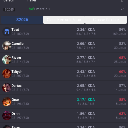
Saison
Palier
LP
emerald 1
75
S2025
S2026
Classé en solo/duo
Classé flexible
Tout
2.34:1 KDA
59
%
CS
180
(
6.2
)
6.6 / 6.2 / 7.8
169
Jeux
Camille
2.00:1 KDA
53
%
CS
183
(
6.2
)
7.8 / 7.1 / 6.4
30
Jeux
Riven
2.77:1 KDA
68
%
CS
214
(
7.2
)
8.8 / 5.8 / 7.4
25
Jeux
Taliyah
2.43:1 KDA
60
%
CS
207
(
7.3
)
6.7 / 6.3 / 8.8
20
Jeux
Darius
2.05:1 KDA
57
%
CS
211
(
6.7
)
9.4 / 6.8 / 4.6
14
Jeux
Gnar
3.17:1 KDA
88
%
CS
196
(
7.5
)
5 / 3.6 / 6.5
8
Jeux
Ornn
1.89:1 KDA
63
%
CS
197
(
6.3
)
3 / 5.9 / 8.1
8
Jeux
Sylas
2.34:1 KDA
50
%