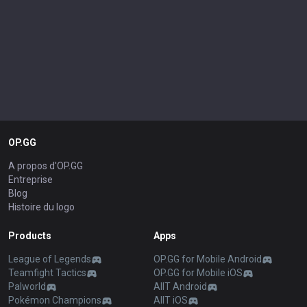
OP.GG
A propos d'OP.GG
Entreprise
Blog
Histoire du logo
Products
Apps
League of Legends
OP.GG for Mobile Android
Teamfight Tactics
OP.GG for Mobile iOS
Palworld
AllT Android
Pokémon Champions
AllT iOS