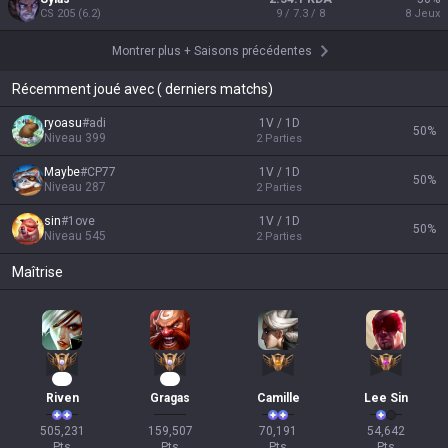
CS
205
(
6.2
)
9 / 7.3 / 8
8
Jeux
Montrer plus
+
Saisons précédentes
Récemment joué avec ( derniers matchs)
ryoasu
#
adi
1V / 1D
50
%
Niveau
399
2
Parties
Maybe
#
CP77
1V / 1D
50
%
Niveau
287
2
Parties
sin
#
1ove
1V / 1D
50
%
Niveau
545
2
Parties
Maîtrise
49
15
Riven
Gragas
Camille
Lee Sin
505,231

159,507

70,191

54,642

Pts
Pts
Pts
Pts