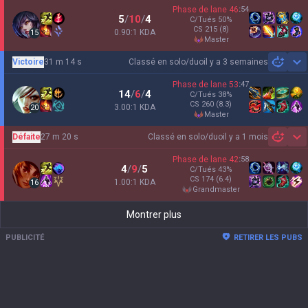
Phase de lane
46
:
54
5
/
10
/
4
C/Tués
50
%
CS
215
(8)
0.90:1 KDA
15
master
Victoire
31 m 14 s
Classé en solo/duo
il y a 3 semaines
Sh
Phase de lane
53
:
47
14
/
6
/
4
C/Tués
38
%
CS
260
(8.3)
3.00:1 KDA
20
master
Défaite
27 m 20 s
Classé en solo/duo
il y a 1 mois
Sh
Phase de lane
42
:
58
4
/
9
/
5
C/Tués
43
%
CS
174
(6.4)
1.00:1 KDA
16
grandmaster
Montrer plus
PUBLICITÉ
RETIRER LES PUBS