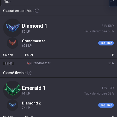
Tout
Classé en solo/duo
diamond 1
81
V
58
D
Taux de victoire
58
%
85
LP
grandmaster
Top Tier
671
LP
Saison
Palier
LP
grandmaster
216
S2025
Classé flexible
emerald 1
18
V
13
D
Taux de victoire
58
%
95
LP
diamond 2
Top Tier
74
LP