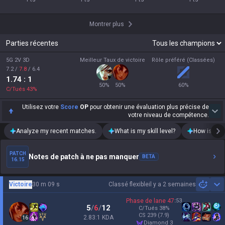
Montrer plus
Parties récentes
5G 2V 3D
Meilleur Taux de victoire
Rôle préféré (Classées)
7.2
/
7.8
/
6.4
1.74
: 1
50
%
50
%
60
%
C/Tués
43
%
Utilisez votre
Score
OP
pour obtenir une évaluation plus précise de
votre niveau de compétence.
Analyze my recent matches.
What is my skill level?
How is my t
PATCH
Notes de patch à ne pas manquer
BETA
16.15
Victoire
30 m 09 s
Classé flexible
il y a 2 semaines
Sh
Phase de lane
47
:
53
5
/
6
/
12
C/Tués
38
%
CS
239
(7.9)
2.83:1 KDA
16
diamond 3