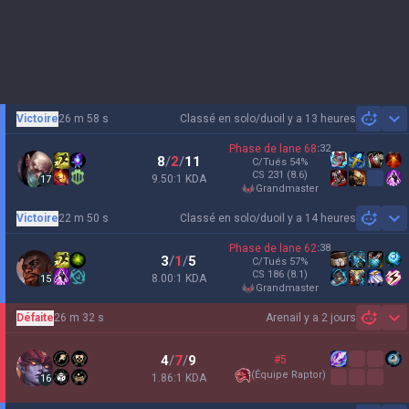
Victoire
26 m 58 s
Classé en solo/duo
il y a 13 heures
Sh
Phase de lane
68
:
32
8
/
2
/
11
C/Tués
54
%
CS
231
(8.6)
9.50:1 KDA
17
grandmaster
Victoire
22 m 50 s
Classé en solo/duo
il y a 14 heures
Sh
Phase de lane
62
:
38
3
/
1
/
5
C/Tués
57
%
CS
186
(8.1)
8.00:1 KDA
15
grandmaster
Défaite
26 m 32 s
Arena
il y a 2 jours
Sh
4
/
7
/
9
#5
(
Équipe Raptor
)
1.86:1 KDA
16