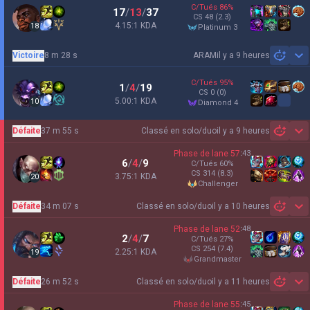
C/Tués
86
%
17
/
13
/
37
CS
48
(2.3)
4.15:1 KDA
18
platinum 3
Victoire
8 m 28 s
ARAM
il y a 9 heures
Sh
C/Tués
95
%
1
/
4
/
19
CS
0
(0)
5.00:1 KDA
10
diamond 4
Défaite
37 m 55 s
Classé en solo/duo
il y a 9 heures
Sh
Phase de lane
57
:
43
6
/
4
/
9
C/Tués
60
%
CS
314
(8.3)
3.75:1 KDA
20
challenger
Défaite
34 m 07 s
Classé en solo/duo
il y a 10 heures
Sh
Phase de lane
52
:
48
2
/
4
/
7
C/Tués
27
%
CS
254
(7.4)
2.25:1 KDA
19
grandmaster
Défaite
26 m 52 s
Classé en solo/duo
il y a 11 heures
Sh
Phase de lane
55
:
45