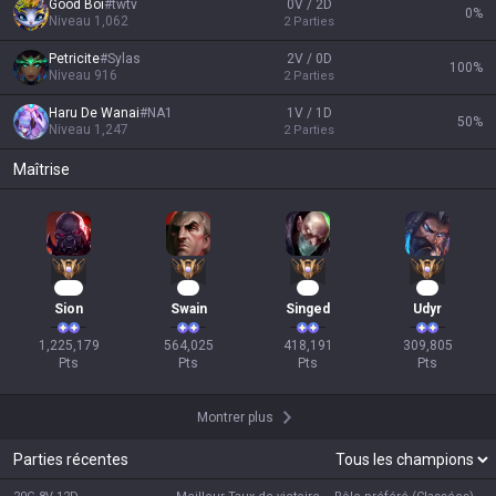
Good Boi
#
twtv
0V / 2D
0
%
Niveau
1,062
2
Parties
Petricite
#
Sylas
2V / 0D
100
%
Niveau
916
2
Parties
Haru De Wanai
#
NA1
1V / 1D
50
%
Niveau
1,247
2
Parties
Maîtrise
114
54
41
31
Sion
Swain
Singed
Udyr
1,225,179

564,025

418,191

309,805

Pts
Pts
Pts
Pts
Montrer plus
Parties récentes