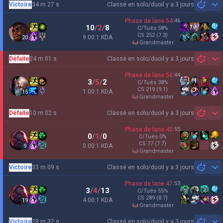
Victoire
34 m 27 s
Classé en solo/duo
il y a 3 jours
Sh
Phase de lane
54
:
46
10
/
2
/
8
C/Tués
58
%
CS
252
(7.3)
9.00:1 KDA
20
grandmaster
Défaite
24 m 01 s
Classé en solo/duo
il y a 3 jours
Sh
Phase de lane
56
:
44
3
/
5
/
2
C/Tués
38
%
CS
219
(9.1)
1.00:1 KDA
15
grandmaster
Défaite
10 m 02 s
Classé en solo/duo
il y a 3 jours
Sh
Phase de lane
45
:
55
0
/
1
/
0
C/Tués
0
%
CS
77
(7.7)
0.00:1 KDA
9
grandmaster
Victoire
33 m 09 s
Classé en solo/duo
il y a 3 jours
Sh
Phase de lane
47
:
53
3
/
4
/
13
C/Tués
55
%
CS
289
(8.7)
4.00:1 KDA
19
grandmaster
Victoire
28 m 32 s
Classé en solo/duo
il y a 3 jours