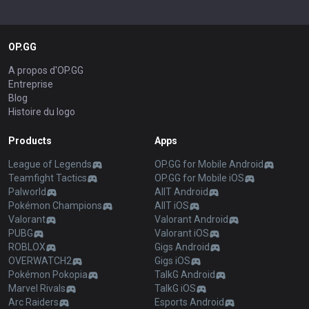
OP.GG
A propos d'OP.GG
Entreprise
Blog
Histoire du logo
Products
Apps
League of Legends
OP.GG for Mobile Android
Teamfight Tactics
OP.GG for Mobile iOS
Palworld
AllT Android
Pokémon Champions
AllT iOS
Valorant
Valorant Android
PUBG
Valorant iOS
ROBLOX
Gigs Android
OVERWATCH2
Gigs iOS
Pokémon Pokopia
TalkG Android
Marvel Rivals
TalkG iOS
Arc Raiders
Esports Android