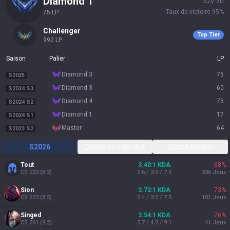
diamond 1
62
V
3
D
Taux de victoire
95
%
75
LP
challenger
Top Tier
992
LP
Saison
Palier
LP
diamond 3
75
S2025
diamond 3
60
S2024 S3
diamond 4
75
S2024 S2
diamond 1
17
S2024 S1
master
64
S2023 S2
S2026
Classé en solo/duo
Classé flexible
Tout
3.40:1 KDA
68
%
CS
222
(
8.2
)
5.6 / 3.9 / 7.6
336
Jeux
Sion
3.72:1 KDA
73
%
CS
223
(
8.5
)
5.4 / 3.5 / 7.5
101
Jeux
Singed
3.54:1 KDA
76
%
CS
261
(
9.2
)
5.7 / 4.2 / 9.1
41
Jeux