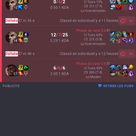
0
/
4
/
2
C/Tués
13
%
CS
211
(7.9)
0.50:1 KDA
15
grandmaster
Défaite
47 m 36 s
Classé en solo/duo
il y a 11 heures
Sh
Phase de lane
53
:
47
12
/
7
/
25
C/Tués
63
%
CS
275
(5.8)
5.29:1 KDA
18
grandmaster
Défaite
27 m 40 s
Classé en solo/duo
il y a 12 heures
Sh
Phase de lane
63
:
37
6
/
6
/
6
C/Tués
43
%
CS
205
(7.4)
2.00:1 KDA
17
master
PUBLICITÉ
RETIRER LES PUBS