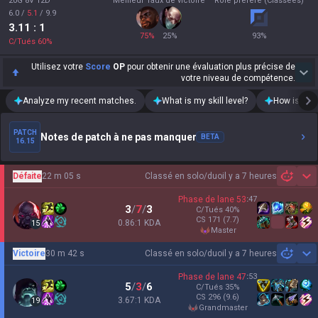
20G 8V 12D
Meilleur Taux de victoire
Rôle préféré (Classées)
6.0
/
5.1
/
9.9
3.11
: 1
75
%
25
%
93
%
C/Tués
60
%
Utilisez votre
Score
OP
pour obtenir une évaluation plus précise de
votre niveau de compétence.
Analyze my recent matches.
What is my skill level?
How is my t
PATCH
Notes de patch à ne pas manquer
BETA
16.15
Défaite
22 m 05 s
Classé en solo/duo
il y a 7 heures
Sh
Phase de lane
53
:
47
3
/
7
/
3
C/Tués
40
%
CS
171
(7.7)
0.86:1 KDA
15
master
Victoire
30 m 42 s
Classé en solo/duo
il y a 7 heures
Sh
Phase de lane
47
:
53
5
/
3
/
6
C/Tués
35
%
CS
296
(9.6)
3.67:1 KDA
19
grandmaster