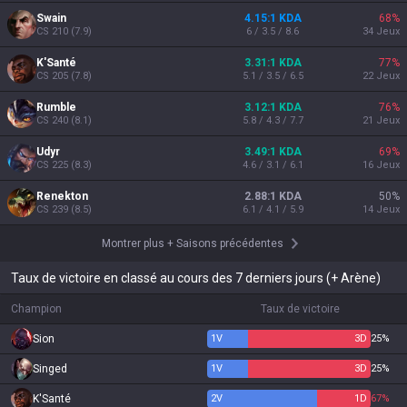
Swain
4.15:1 KDA
68
%
CS
210
(
7.9
)
6 / 3.5 / 8.6
34
Jeux
K'Santé
3.31:1 KDA
77
%
CS
205
(
7.8
)
5.1 / 3.5 / 6.5
22
Jeux
Rumble
3.12:1 KDA
76
%
CS
240
(
8.1
)
5.8 / 4.3 / 7.7
21
Jeux
Udyr
3.49:1 KDA
69
%
CS
225
(
8.3
)
4.6 / 3.1 / 6.1
16
Jeux
Renekton
2.88:1 KDA
50
%
CS
239
(
8.5
)
6.1 / 4.1 / 5.9
14
Jeux
Montrer plus
+
Saisons précédentes
Taux de victoire en classé au cours des 7 derniers jours (+ Arène)
Champion
Taux de victoire
Sion
1
V
3
D
25%
Singed
1
V
3
D
25%
K'Santé
2
V
1
D
67%