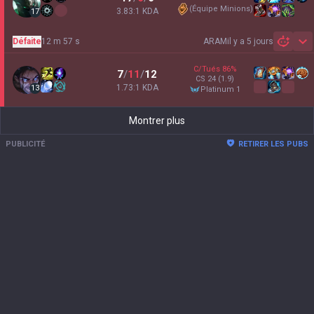
(
Équipe Minions
)
3.83:1 KDA
17
Défaite
12 m 57 s
ARAM
il y a 5 jours
Sh
C/Tués
86
%
7
/
11
/
12
CS
24
(1.9)
1.73:1 KDA
13
platinum 1
Montrer plus
PUBLICITÉ
RETIRER LES PUBS