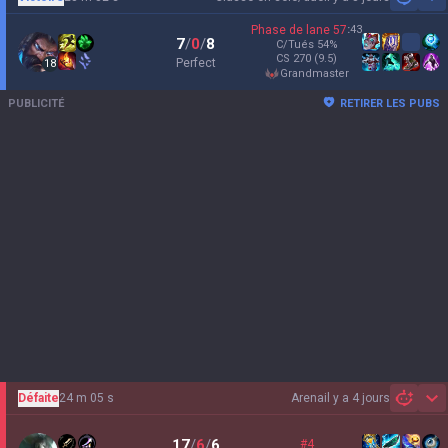
Sh
Phase de lane
57
:
43
7
/
0
/
8
C/Tués
54
%
CS
270
(9.5)
Perfect
18
grandmaster
PUBLICITÉ
RETIRER LES PUBS
Défaite
24 m 05 s
Arena
il y a 4 jours
Sh
17
/
6
/
6
#4