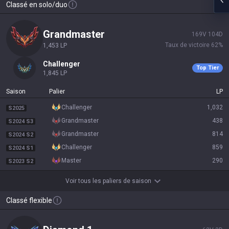
Classé en solo/duo
grandmaster
169
V
104
D
Taux de victoire
62
%
1,453
LP
challenger
Top Tier
1,845
LP
Saison
Palier
LP
challenger
1,032
S2025
grandmaster
438
S2024 S3
grandmaster
814
S2024 S2
challenger
859
S2024 S1
master
290
S2023 S2
Voir tous les paliers de saison
Classé flexible