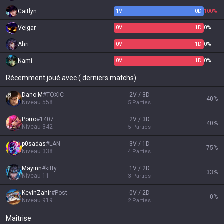
Caitlyn
1
V
0
D
100%
Veigar
0
V
1
D
0%
Ahri
0
V
1
D
0%
Nami
0
V
1
D
0%
Récemment joué avec ( derniers matchs)
Dano M
#
TOXIC
2V / 3D
40
%
Niveau
558
5
Parties
Porro
#
1407
2V / 3D
40
%
Niveau
342
5
Parties
p0sadas
#
LAN
3V / 1D
75
%
Niveau
338
4
Parties
Mayinn
#
kitty
1V / 2D
33
%
Niveau
11
3
Parties
KevinZahir
#
Post
0V / 2D
0
%
Niveau
919
2
Parties
Maîtrise