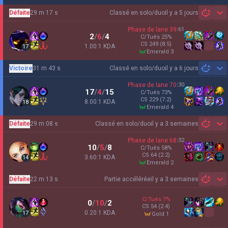
Défaite
29 m 17 s
Classé en solo/duo
il y a 5 jours
Sh
Phase de lane
39
:
61
2
/
6
/
4
C/Tués
25
%
CS
249
(8.5)
1.00:1 KDA
17
emerald 3
Victoire
31 m 43 s
Classé en solo/duo
il y a 6 jours
Sh
Phase de lane
70
:
30
17
/
4
/
15
C/Tués
73
%
CS
229
(7.2)
8.00:1 KDA
18
emerald 4
Défaite
29 m 08 s
Classé en solo/duo
il y a 3 semaines
Sh
Phase de lane
68
:
32
10
/
5
/
8
C/Tués
58
%
CS
64
(2.2)
3.60:1 KDA
14
emerald 2
Défaite
22 m 13 s
Partie accélérée
il y a 3 semaines
Sh
C/Tués
7
%
0
/
10
/
2
CS
54
(2.4)
0.20:1 KDA
17
gold 1