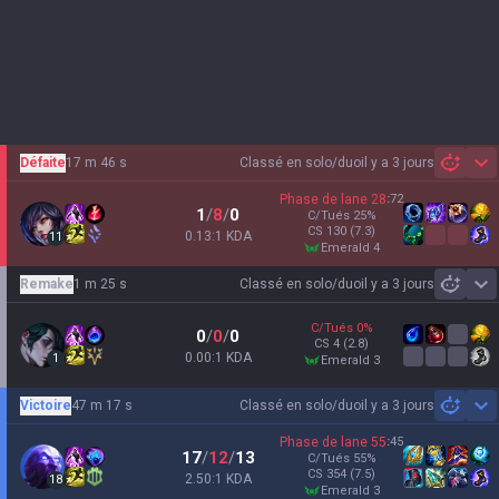
Défaite
17 m 46 s
Classé en solo/duo
il y a 3 jours
Sh
Phase de lane
28
:
72
1
/
8
/
0
C/Tués
25
%
CS
130
(7.3)
0.13:1 KDA
11
emerald 4
Remake
1 m 25 s
Classé en solo/duo
il y a 3 jours
Sh
C/Tués
0
%
0
/
0
/
0
CS
4
(2.8)
0.00:1 KDA
1
emerald 3
Victoire
47 m 17 s
Classé en solo/duo
il y a 3 jours
Sh
Phase de lane
55
:
45
17
/
12
/
13
C/Tués
55
%
CS
354
(7.5)
2.50:1 KDA
18
emerald 3