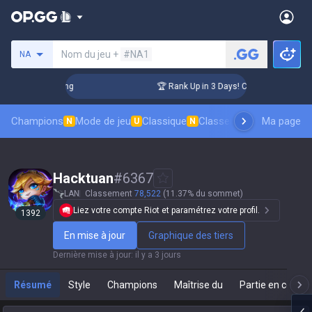
Rechercher un invocateur
Nom du jeu +
#NA1
NA
lenger Coaching
🏆 Rank Up in 3 Days! Challenger Coaching
Champions
Mode de jeu
Classique
Classement des skins
Ma page
Cl
N
U
N
Hacktuan
#
6367
LAN
Classement
78,522
(11.37% du sommet)
Liez votre compte Riot et paramétrez votre profil.
1392
En mise à jour
Graphique des tiers
Dernière mise à jour
:
il y a 3 jours
Résumé
Style
Champions
Maîtrise du
Partie en cours