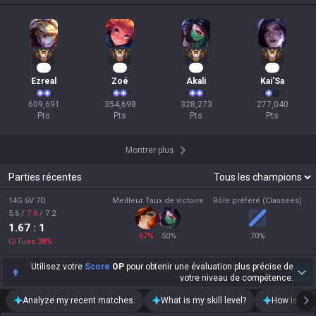
58
35
32
27
Ezreal
Zoé
Akali
Kai'Sa
609,691

354,698

328,273

277,040

Pts
Pts
Pts
Pts
Montrer plus
Parties récentes
14G 6V 7D
Meilleur Taux de victoire
Rôle préféré (Classées)
5.6
/
7.6
/
7.2
1.67
: 1
67
%
50
%
70
%
C/Tués
38
%
Utilisez votre
Score
OP
pour obtenir une évaluation plus précise de
votre niveau de compétence.
Analyze my recent matches.
What is my skill level?
How is my t