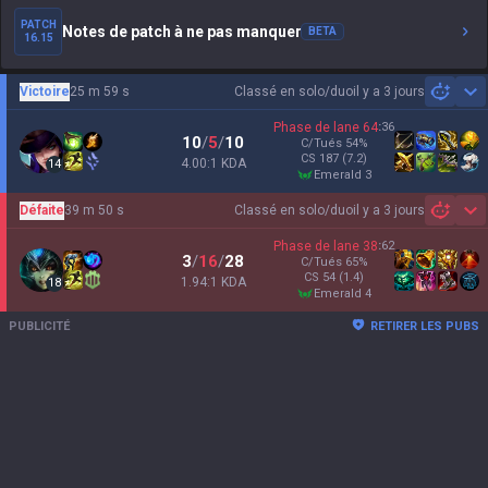
PATCH
Notes de patch à ne pas manquer
BETA
16.15
Victoire
25 m 59 s
Classé en solo/duo
il y a 3 jours
Sh
Phase de lane
64
:
36
10
/
5
/
10
C/Tués
54
%
CS
187
(7.2)
4.00:1 KDA
14
emerald 3
Défaite
39 m 50 s
Classé en solo/duo
il y a 3 jours
Sh
Phase de lane
38
:
62
3
/
16
/
28
C/Tués
65
%
CS
54
(1.4)
1.94:1 KDA
18
emerald 4
PUBLICITÉ
RETIRER LES PUBS