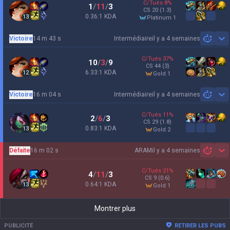
C/Tués
8
%
1
/
11
/
3
CS
20
(1.3)
0.36:1 KDA
13
platinum 1
Victoire
14 m 43 s
Intermédiaire
il y a 4 semaines
Sh
C/Tués
37
%
10
/
3
/
9
CS
44
(3)
6.33:1 KDA
12
gold 1
Victoire
16 m 04 s
Intermédiaire
il y a 4 semaines
Sh
C/Tués
11
%
2
/
6
/
3
CS
29
(1.8)
0.83:1 KDA
13
gold 2
Défaite
16 m 02 s
ARAM
il y a 4 semaines
Sh
C/Tués
21
%
4
/
11
/
3
CS
9
(0.6)
0.64:1 KDA
13
gold 1
Montrer plus
PUBLICITÉ
RETIRER LES PUBS