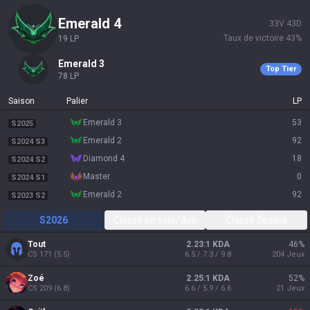
emerald 4
33
V
43
D
Taux de victoire
43
%
19
LP
emerald 3
Top Tier
78
LP
Saison
Palier
LP
emerald 3
53
S2025
emerald 2
92
S2024 S3
diamond 4
18
S2024 S2
master
0
S2024 S1
emerald 2
92
S2023 S2
S2026
Classé en solo/duo
Classé flexible
Tout
2.23:1 KDA
46
%
CS
171
(
5.5
)
6.5 / 7.3 / 9.8
204
Jeux
Zoé
2.25:1 KDA
52
%
CS
209
(
6.8
)
6.6 / 5.9 / 6.6
21
Jeux