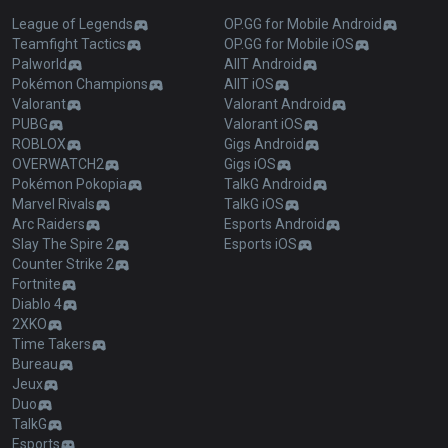
League of Legends
OP.GG for Mobile Android
Teamfight Tactics
OP.GG for Mobile iOS
Palworld
AllT Android
Pokémon Champions
AllT iOS
Valorant
Valorant Android
PUBG
Valorant iOS
ROBLOX
Gigs Android
OVERWATCH2
Gigs iOS
Pokémon Pokopia
TalkG Android
Marvel Rivals
TalkG iOS
Arc Raiders
Esports Android
Slay The Spire 2
Esports iOS
Counter Strike 2
Fortnite
Diablo 4
2XKO
Time Takers
Bureau
Jeux
Duo
TalkG
Esports