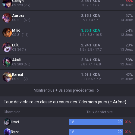
Caitlyn
2.38:1 KDA
65
%
CS
229
(
7.7
)
8.8 / 6.7 / 7
20
Jeux
Aurora
2.15:1 KDA
57
%
CS
211
(
6.6
)
9 / 7.4 / 7
14
Jeux
Milio
3.35:1 KDA
54
%
CS
31
(
1.1
)
1.2 / 5.3 / 16.5
13
Jeux
Lulu
2.24:1 KDA
23
%
CS
34
(
1
)
1.5 / 8.5 / 17.7
13
Jeux
Akali
2.34:1 KDA
50
%
CS
200
(
6.3
)
9.8 / 7.1 / 6.8
12
Jeux
Ezreal
1.91:1 KDA
42
%
CS
211
(
7
)
9.1 / 8.5 / 7.2
12
Jeux
Montrer plus
+
Saisons précédentes
Taux de victoire en classé au cours des 7 derniers jours (+ Arène)
Champion
Taux de victoire
Hwei
1
V
0
D
100%
Ryze
1
V
0
D
100%