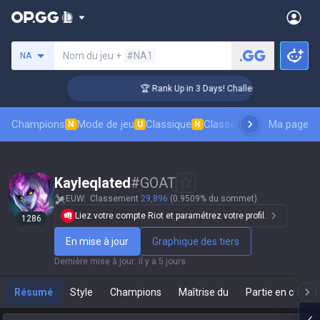
Rechercher un invocateur
Nom du jeu +
#NA1
NA
r Coaching
🏆 Rank Up in 3 Days! Challenger Coaching
Champions
Mode de jeu
Classique
Classement des skins
Ma page
Cl
N
U
N
Kayleqlated
#
GOAT
EUW
Classement
29,896
(0.9509% du sommet)
Liez votre compte Riot et paramétrez votre profil.
1286
En mise à jour
Graphique des tiers
Dernière mise à jour
:
il y a 5 jours
Résumé
Style
Champions
Maîtrise du
Partie en cours