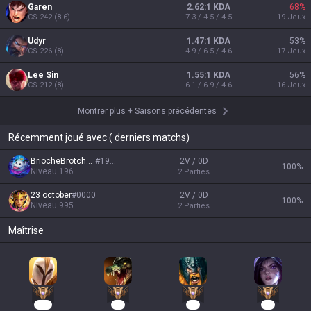
Garen
2.62:1 KDA
68
%
CS
242
(
8.6
)
7.3 / 4.5 / 4.5
19
Jeux
Udyr
1.47:1 KDA
53
%
CS
226
(
8
)
4.9 / 6.5 / 4.6
17
Jeux
Lee Sin
1.55:1 KDA
56
%
CS
212
(
8
)
6.1 / 6.9 / 4.6
16
Jeux
Montrer plus
+
Saisons précédentes
Récemment joué avec ( derniers matchs)
BriocheBrötchen
#
1910
2V / 0D
100
%
Niveau
196
2
Parties
23 october
#
0000
2V / 0D
100
%
Niveau
995
2
Parties
Maîtrise
128
50
40
31