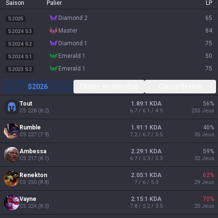
Saison
Palier
LP
diamond 2
65
S2025
master
84
S2024 S3
diamond 1
75
S2024 S2
emerald 1
50
S2024 S1
emerald 1
75
S2023 S2
S2026
Classé en solo/duo
Classé flexible
Tout
1.89:1 KDA
56
%
CS
228
(
8.2
)
6.7 / 6.1 / 4.9
255
Jeux
Rumble
1.91:1 KDA
40
%
CS
227
(
7.9
)
7.2 / 6.7 / 5.5
35
Jeux
Ambessa
2.29:1 KDA
59
%
CS
217
(
8.1
)
6.7 / 5.3 / 5.3
32
Jeux
Renekton
2.05:1 KDA
62
%
CS
250
(
8.8
)
7 / 6 / 5.3
29
Jeux
Vayne
2.15:1 KDA
70
%
CS
224
(
8.3
)
7.8 / 5.2 / 3.5
20
Jeux