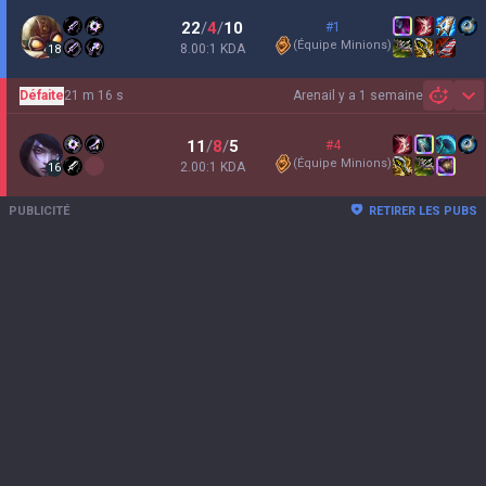
22
/
4
/
10
#1
(
Équipe Minions
)
8.00:1 KDA
18
Défaite
21 m 16 s
Arena
il y a 1 semaine
Sh
11
/
8
/
5
#4
(
Équipe Minions
)
2.00:1 KDA
16
PUBLICITÉ
RETIRER LES PUBS