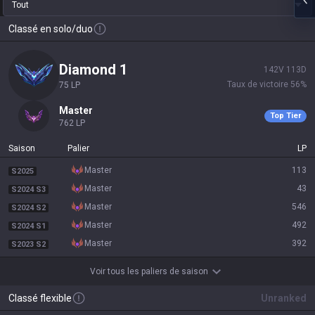
Tout
Classé en solo/duo
diamond 1
142
V
113
D
Taux de victoire
56
%
75
LP
master
Top Tier
762
LP
Saison
Palier
LP
master
113
S2025
master
43
S2024 S3
master
546
S2024 S2
master
492
S2024 S1
master
392
S2023 S2
Voir tous les paliers de saison
Classé flexible
Unranked