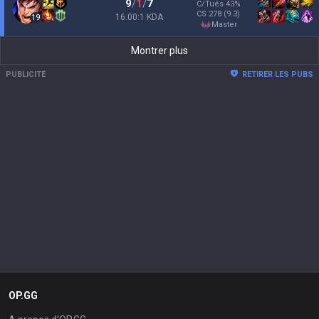
9
/
1
/
7
C/Tués
43
%
CS
278
(9.3)
16.00:1 KDA
19
master
Montrer plus
PUBLICITÉ
RETIRER LES PUBS
OP.GG