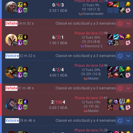
Phase de lane
22
:
78
0
/
9
/
3
C/Tués
9
%
CS
169
(7.3)
0.33:1 KDA
15
grandmaster
Défaite
24 m 32 s
Classé en solo/duo
il y a 3 semaines
Sh
Phase de lane
52
:
48
6
/
7
/
1
C/Tués
35
%
CS
215
(8.8)
1.00:1 KDA
15
diamond 2
Victoire
22 m 22 s
Classé en solo/duo
il y a 3 semaines
Sh
Phase de lane
54
:
46
4
/
2
/
4
C/Tués
24
%
CS
231
(10.3)
4.00:1 KDA
16
master
Défaite
31 m 48 s
Classé en solo/duo
il y a 3 semaines
Sh
Phase de lane
39
:
61
2
/
10
/
4
C/Tués
19
%
CS
191
(6)
0.60:1 KDA
15
master
Victoire
29 m 46 s
Classé en solo/duo
il y a 4 semaines
Sh
Phase de lane
76
:
24