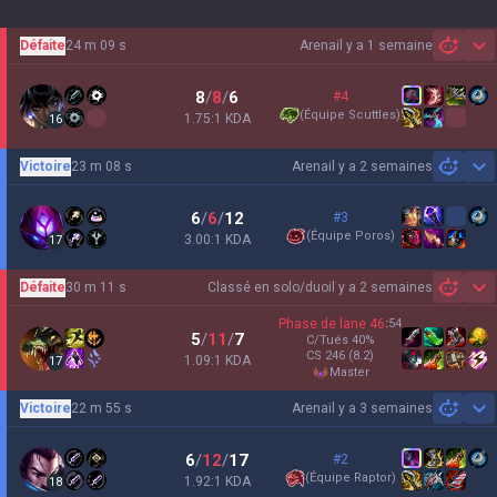
Défaite
24 m 09 s
Arena
il y a 1 semaine
Sh
8
/
8
/
6
#4
(
Équipe Scuttles
)
1.75:1 KDA
16
Victoire
23 m 08 s
Arena
il y a 2 semaines
Sh
6
/
6
/
12
#3
(
Équipe Poros
)
3.00:1 KDA
17
Défaite
30 m 11 s
Classé en solo/duo
il y a 2 semaines
Sh
Phase de lane
46
:
54
5
/
11
/
7
C/Tués
40
%
CS
246
(8.2)
1.09:1 KDA
17
master
Victoire
22 m 55 s
Arena
il y a 3 semaines
Sh
6
/
12
/
17
#2
(
Équipe Raptor
)
1.92:1 KDA
18