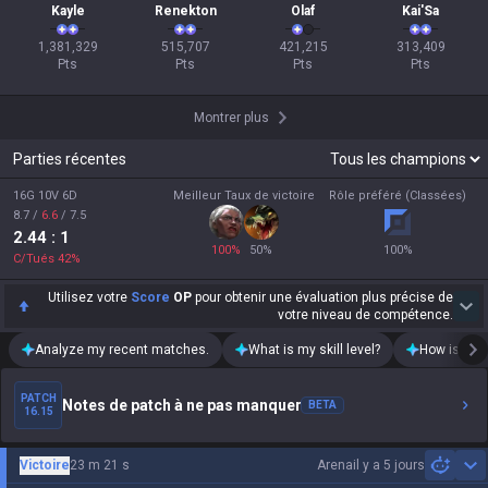
Kayle
Renekton
Olaf
Kai'Sa
1,381,329

515,707

421,215

313,409

Pts
Pts
Pts
Pts
Montrer plus
Parties récentes
16G 10V 6D
Meilleur Taux de victoire
Rôle préféré (Classées)
8.7
/
6.6
/
7.5
2.44
: 1
100
%
50
%
100
%
C/Tués
42
%
Utilisez votre
Score
OP
pour obtenir une évaluation plus précise de
votre niveau de compétence.
Analyze my recent matches.
What is my skill level?
How is my t
PATCH
Notes de patch à ne pas manquer
BETA
16.15
Victoire
23 m 21 s
Arena
il y a 5 jours
Sh