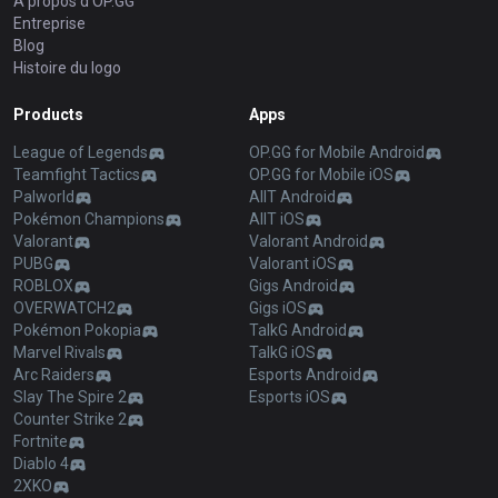
A propos d'OP.GG
Entreprise
Blog
Histoire du logo
Products
Apps
League of Legends
OP.GG for Mobile Android
Teamfight Tactics
OP.GG for Mobile iOS
Palworld
AllT Android
Pokémon Champions
AllT iOS
Valorant
Valorant Android
PUBG
Valorant iOS
ROBLOX
Gigs Android
OVERWATCH2
Gigs iOS
Pokémon Pokopia
TalkG Android
Marvel Rivals
TalkG iOS
Arc Raiders
Esports Android
Slay The Spire 2
Esports iOS
Counter Strike 2
Fortnite
Diablo 4
2XKO