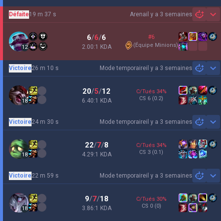
Défaite
19 m 37 s
Arena
il y a 3 semaines
Sh
6
/
6
/
6
#6
(
Équipe Minions
)
2.00:1 KDA
12
Victoire
26 m 10 s
Mode temporaire
il y a 3 semaines
Sh
20
/
5
/
12
C/Tués
34
%
CS
6
(0.2)
6.40:1 KDA
18
Victoire
24 m 30 s
Mode temporaire
il y a 3 semaines
Sh
22
/
7
/
8
C/Tués
34
%
CS
3
(0.1)
4.29:1 KDA
18
Victoire
22 m 59 s
Mode temporaire
il y a 3 semaines
Sh
9
/
7
/
18
C/Tués
30
%
CS
0
(0)
3.86:1 KDA
18