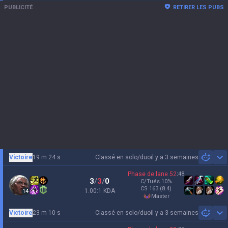
PUBLICITÉ
RETIRER LES PUBS
Victoire
19 m 24 s
Classé en solo/duo
il y a 3 semaines
Sh
Phase de lane
52
:
48
3
/
3
/
0
C/Tués
10
%
CS
163
(8.4)
1.00:1 KDA
14
master
Victoire
23 m 10 s
Classé en solo/duo
il y a 3 semaines
Sh