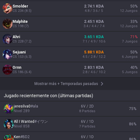
Smolder
2.74:1 KDA
50
%
CS
234
(
8.5
)
4.8 / 3.6 / 5
12
Juegos
Malphite
2.45:1 KDA
33
%
CS
198
(
7
)
3.4 / 4.4 / 7.4
12
Juegos
Ahri
3.65:1 KDA
71
%
CS
228
(
7.2
)
7.1 / 4.9 / 10.6
7
Juegos
Sejuani
5.88:1 KDA
50
%
CS
153
(
6.3
)
4.5 / 2.8 / 12.2
6
Juegos
Ornn
2.83:1 KDA
40
%
CS
186
(
6.4
)
2.8 / 4.6 / 10.2
5
Juegos
Mostrar más
+
Temporadas pasadas
Jugado recientemente con (últimas partidas)
jeresilva0
#
ala
6V / 2D
75
%
Nivel
289
8
Partidas
All I Wanted
#
イワン
6V / 1D
86
%
Nivel
858
7
Partidas
Ken
#
BD2
6V / 1D
86
%