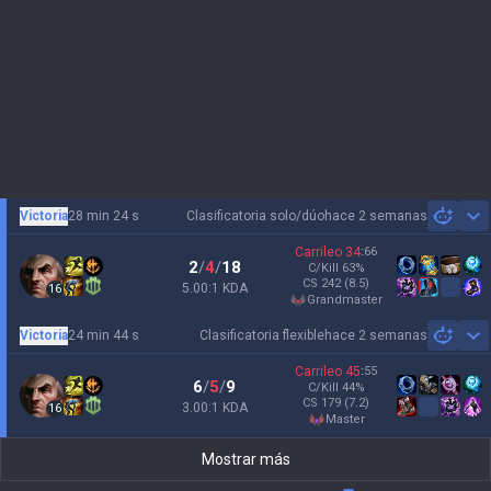
Victoria
28 min 24 s
Clasificatoria solo/dúo
hace 2 semanas
Sh
Carrileo
34
:
66
2
/
4
/
18
C/Kill
63
%
CS
242
(8.5)
5.00:1 KDA
16
grandmaster
Victoria
24 min 44 s
Clasificatoria flexible
hace 2 semanas
Sh
Carrileo
45
:
55
6
/
5
/
9
C/Kill
44
%
CS
179
(7.2)
3.00:1 KDA
16
master
Mostrar más