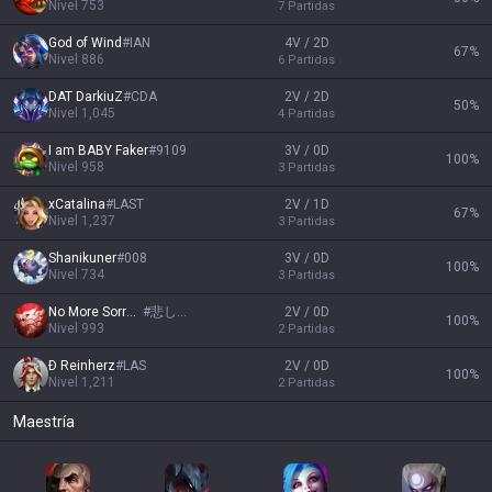
Nivel
753
7
Partidas
God of Wind
#
IAN
4V / 2D
67
%
Nivel
886
6
Partidas
DAT DarkiuZ
#
CDA
2V / 2D
50
%
Nivel
1,045
4
Partidas
I am BABY Faker
#
9109
3V / 0D
100
%
Nivel
958
3
Partidas
xCatalina
#
LAST
2V / 1D
67
%
Nivel
1,237
3
Partidas
Shanikuner
#
008
3V / 0D
100
%
Nivel
734
3
Partidas
No More Sorrow
#
悲しみ
2V / 0D
100
%
Nivel
993
2
Partidas
Ð Reinherz
#
LAS
2V / 0D
100
%
Nivel
1,211
2
Partidas
Maestría