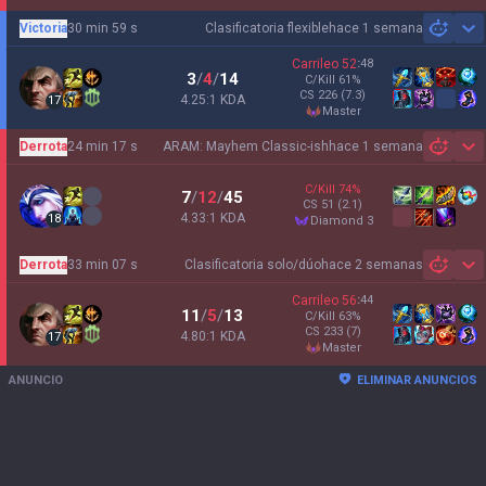
Victoria
30 min 59 s
Clasificatoria flexible
hace 1 semana
Sh
Carrileo
52
:
48
3
/
4
/
14
C/Kill
61
%
CS
226
(7.3)
4.25:1 KDA
17
master
Derrota
24 min 17 s
ARAM: Mayhem Classic-ish
hace 1 semana
Sh
C/Kill
74
%
7
/
12
/
45
CS
51
(2.1)
4.33:1 KDA
18
diamond 3
Derrota
33 min 07 s
Clasificatoria solo/dúo
hace 2 semanas
Sh
Carrileo
56
:
44
11
/
5
/
13
C/Kill
63
%
CS
233
(7)
4.80:1 KDA
17
master
ANUNCIO
ELIMINAR ANUNCIOS