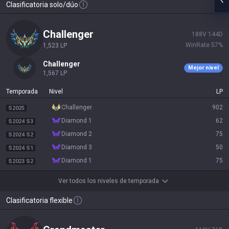
Clasificatoria solo/dúo
challenger
188
V
144
D
WinRate
57
%
1,523
LP
challenger
Mejor nivel
1,567
LP
Temporada
Nivel
LP
challenger
902
S2025
diamond 1
62
S2024 S3
diamond 2
75
S2024 S2
diamond 3
50
S2024 S1
diamond 1
75
S2023 S2
Ver todos los niveles de temporada
Clasificatoria flexible