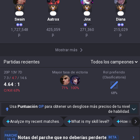
160
38
25
22
Swain
Aatrox
Jinx
Diana
1,727,548

425,059

271,360

215,029

p.
p.
p.
p.
Mostrar más
Partidas recientes
20P 13V 7D
Mayor tasa de victoria
Rol preferido
(Clasificatoria)
7.3
/
4.7
/
14.6
4.64
: 1
71
%
100
%
C/Kill
63
%
68
%
Usa
Puntuación
OP
para obtener un desglose más preciso de tu nivel
de habilidad.
Analyze my recent matches.
What is my skill level?
How is my t
PARCHE
Notas del parche que no deberías perderte
BETA
16.15