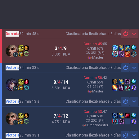
Derrota
39 min 48 s
Clasificatoria flexible
hace 3 días
Sh
Carrileo
45
:
55
3
/
4
/
9
C/Kill
67
%
CS
351
(8.8)
3.00:1 KDA
18
master
Victoria
34 min 33 s
Clasificatoria flexible
hace 3 días
Sh
Carrileo
58
:
42
8
/
4
/
14
C/Kill
56
%
CS
241
(7)
5.50:1 KDA
17
master
Victoria
23 min 13 s
Clasificatoria flexible
hace 3 días
Sh
Carrileo
53
:
47
7
/
4
/
12
C/Kill
50
%
CS
202
(8.7)
4.75:1 KDA
15
grandmaster
Victoria
23 min 33 s
Clasificatoria flexible
hace 4 días
Sh