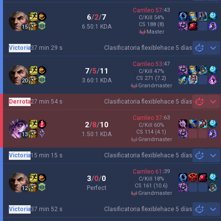
Carrileo
57
:
43
6
/
2
/
7
C/Kill
54
%
CS
188
(8)
6.50:1 KDA
15
master
Victoria
37 min 29 s
Clasificatoria flexible
hace 5 días
Sh
Carrileo
53
:
47
7
/
5
/
11
C/Kill
47
%
CS
271
(7.2)
3.60:1 KDA
20
grandmaster
Derrota
27 min 54 s
Clasificatoria flexible
hace 5 días
Sh
Carrileo
37
:
63
2
/
8
/
10
C/Kill
60
%
CS
114
(4.1)
1.50:1 KDA
13
grandmaster
Victoria
15 min 15 s
Clasificatoria flexible
hace 5 días
Sh
Carrileo
61
:
39
3
/
0
/
0
C/Kill
18
%
CS
161
(10.6)
Perfect
12
grandmaster
Victoria
37 min 52 s
Clasificatoria flexible
hace 5 días
Sh