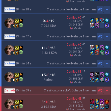
grandmaster
Victoria
28 min 18 s
Clasificatoria flexible
hace 1 semana
Sh
Carrileo
60
:
40
9
/
4
/
19
C/Kill
65
%
CS
248
(8.8)
7.00:1 KDA
17
master
Victoria
33 min 47 s
Clasificatoria flexible
hace 1 semana
Sh
Carrileo
60
:
40
11
/
3
/
23
C/Kill
68
%
CS
284
(8.4)
11.33:1 KDA
18
master
Victoria
20 min 54 s
Clasificatoria flexible
hace 1 semana
Sh
Carrileo
83
:
17
15
/
0
/
16
C/Kill
86
%
CS
183
(8.8)
Perfect
14
master
Derrota
35 min 09 s
Clasificatoria solo/dúo
hace 1 semana
Sh
Carrileo
43
:
57
8
/
10
/
23
C/Kill
69
%
CS
111
(3.2)
3.10:1 KDA
17
grandmaster