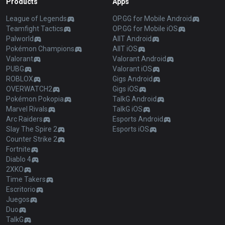
Products
Apps
League of Legends
OP.GG for Mobile Android
Teamfight Tactics
OP.GG for Mobile iOS
Palworld
AllT Android
Pokémon Champions
AllT iOS
Valorant
Valorant Android
PUBG
Valorant iOS
ROBLOX
Gigs Android
OVERWATCH2
Gigs iOS
Pokémon Pokopia
TalkG Android
Marvel Rivals
TalkG iOS
Arc Raiders
Esports Android
Slay The Spire 2
Esports iOS
Counter Strike 2
Fortnite
Diablo 4
2XKO
Time Takers
Escritorio
Juegos
Duo
TalkG