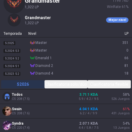
grandmaster
119
V
76
D
WinRate
61
%
1,322
LP
grandmaster
Mejor nivel
1,322
LP
Temporada
Nivel
LP
master
351
S2025
master
0
S2024 S3
emerald 1
66
S2024 S2
diamond 2
81
S2024 S1
diamond 4
18
S2023 S2
S2026
Clasificatoria solo/dúo
Clasificatoria flexible
Todos
3.71:1 KDA
58
%
CS
208
(
7.5
)
5.9 / 4.2 / 9.5
526
Juegos
Swain
4.04:1 KDA
61
%
CS
208
(
7.6
)
6.2 / 4 / 9.9
431
Juegos
Syndra
2.07:1 KDA
54
%
CS
220
(
7.4
)
4.4 / 5.8 / 7.5
13
Juegos