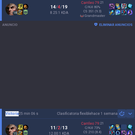
Carrileo
79
:
21
14
/
4
/
19
C/Kill
80
%
CS
351
(9.3)
8.25:1 KDA
18
grandmaster
ANUNCIO
ELIMINAR ANUNCIOS
Victoria
25 min 06 s
Clasificatoria flexible
hace 1 semana
Sh
Carrileo
79
:
21
11
/
2
/
13
C/Kill
73
%
CS
210
(8.4)
12.00:1 KDA
15