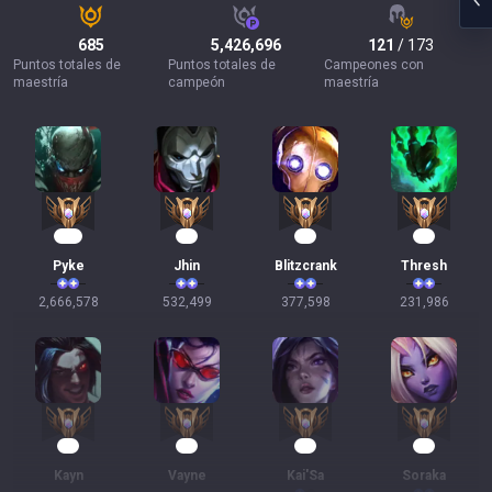
685
5,426,696
121
/ 173
Puntos totales de
Puntos totales de
Campeones con
maestría
campeón
maestría
245
51
37
24
Pyke
Jhin
Blitzcrank
Thresh
2,666,578
532,499
377,598
231,986
23
22
17
12
Kayn
Vayne
Kai'Sa
Soraka