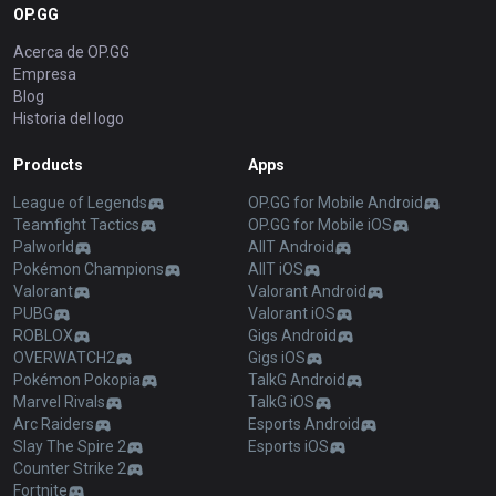
OP.GG
Acerca de OP.GG
Empresa
Blog
Historia del logo
Products
Apps
League of Legends
OP.GG for Mobile Android
Teamfight Tactics
OP.GG for Mobile iOS
Palworld
AllT Android
Pokémon Champions
AllT iOS
Valorant
Valorant Android
PUBG
Valorant iOS
ROBLOX
Gigs Android
OVERWATCH2
Gigs iOS
Pokémon Pokopia
TalkG Android
Marvel Rivals
TalkG iOS
Arc Raiders
Esports Android
Slay The Spire 2
Esports iOS
Counter Strike 2
Fortnite