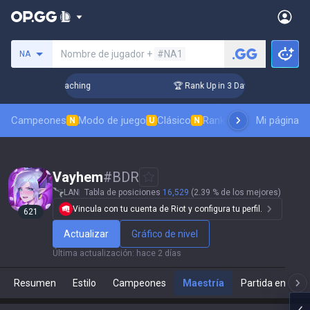
Busca un invocador
Nombre de jugador +
#NA1
NA
! Challenger Coaching
🏆 Rank Up in 3 Days! Challenger Co
Campeones
Modo de juego
Clásico
Ranking de aspectos
Mi página
Rá
N
U
N
Vayhem
#
BDR
LAN
Tabla de posiciones
16,529
(2.39 % de los mejores)
Vincula con tu cuenta de Riot y configura tu perfil.
621
Actualizar
Gráfico de nivel
Última actualización
:
hace 2 días
Resumen
Estilo
Campeones
Maestría
Partida en direc