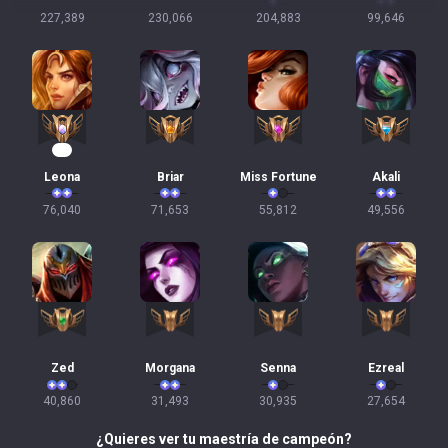
227,389
230,066
204,883
99,646
10
Leona
Briar
Miss Fortune
Akali
76,040
71,653
55,812
49,556
Zed
Morgana
Senna
Ezreal
40,860
31,493
30,935
27,654
¿Quieres ver tu maestría de campeón?