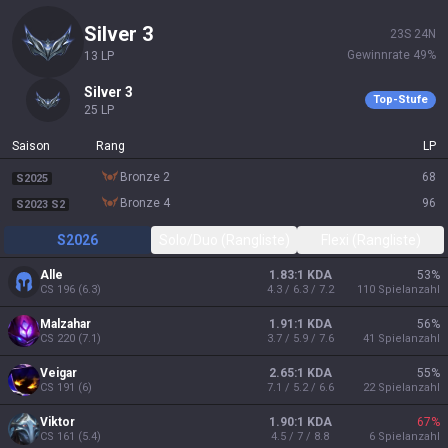
silver 3
23
S
24
N
Gewinnrate
49
%
13
LP
silver 3
Top-Stufe
25
LP
Saison
Rang
LP
bronze 2
68
S2025
bronze 4
96
S2023 S2
S2026
Solo/Duo (Rangliste)
Flexi (Rangliste)
Alle
1.83:1 KDA
53
%
CS
196
(
6.3
)
4.3 / 6.3 / 7.2
110
Spielanzahl
Malzahar
1.91:1 KDA
56
%
CS
220
(
7.1
)
3.7 / 5.9 / 7.6
41
Spielanzahl
Veigar
2.65:1 KDA
55
%
CS
191
(
6
)
7.1 / 5.2 / 6.6
22
Spielanzahl
Viktor
1.90:1 KDA
67
%
CS
161
(
5.4
)
4.5 / 7 / 8.8
6
Spielanzahl