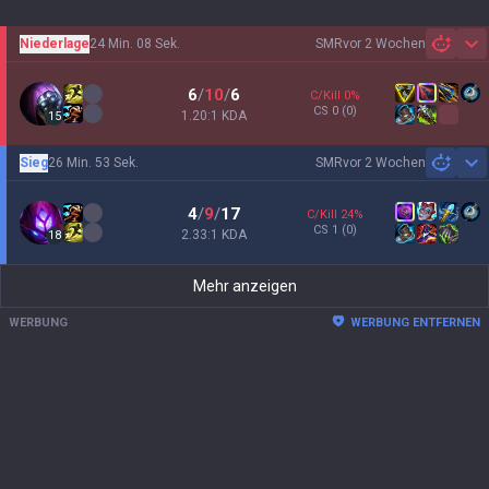
Niederlage
24 Min. 08 Sek.
SMR
vor 2 Wochen
Sh
6
/
10
/
6
C/Kill
0
%
CS
0
(0)
1.20:1 KDA
15
Sieg
26 Min. 53 Sek.
SMR
vor 2 Wochen
Sh
4
/
9
/
17
C/Kill
24
%
CS
1
(0)
2.33:1 KDA
18
Mehr anzeigen
WERBUNG
WERBUNG ENTFERNEN