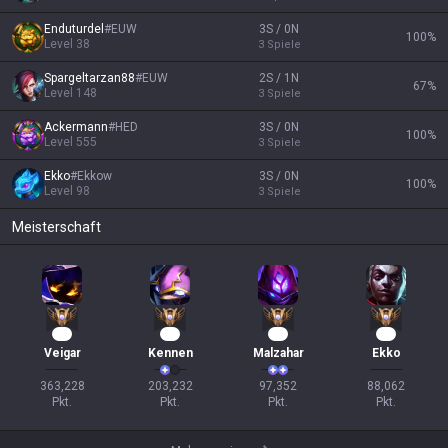
Enduturdel
#
EUW
3S / 0N
100
%
Level
38
3
Spiele
Spargeltarzan88
#
EUW
2S / 1N
67
%
Level
148
3
Spiele
Ackermann
#
HED
3S / 0N
100
%
Level
555
3
Spiele
Ekko
#
Ekkow
3S / 0N
100
%
Level
98
3
Spiele
Meisterschaft
34
17
11
11
Veigar
Kennen
Malzahar
Ekko
363,228

203,232

97,352

88,062

Pkt.
Pkt.
Pkt.
Pkt.