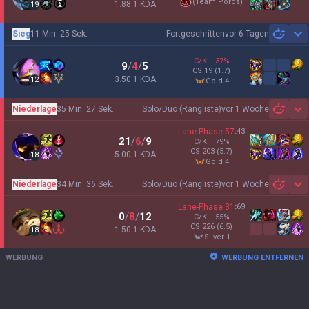
(
Team Poros
)
1.88:1 KDA
19
Sieg
11 Min. 25 Sek.
Fortgeschritten
vor 6 Tagen
Sh
C/Kill
37
%
9
/
4
/
5
CS
19
(1.7)
3.50:1 KDA
12
gold 4
Niederlage
35 Min. 27 Sek.
Solo/Duo (Rangliste)
vor 1 Woche
Sh
Lane-Phase
57
:
43
21
/
6
/
9
C/Kill
79
%
CS
203
(5.7)
5.00:1 KDA
18
gold 4
Niederlage
34 Min. 36 Sek.
Solo/Duo (Rangliste)
vor 1 Woche
Sh
Lane-Phase
31
:
69
0
/
8
/
12
C/Kill
55
%
CS
226
(6.5)
1.50:1 KDA
18
silver 1
WERBUNG
WERBUNG ENTFERNEN