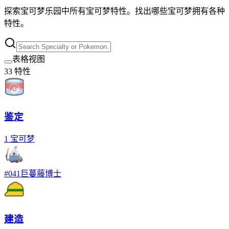
探索宝可梦乐园中所有宝可梦特性。找出哪些宝可梦拥有各种
特性。
表格视图
33
特性
鉴定
1
宝可梦
#
041
巨蔓藤博士
建造