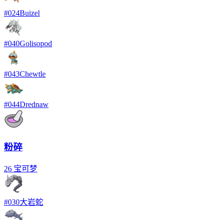
#
024
Buizel
#
040
Golisopod
#
043
Chewtle
#
044
Drednaw
粉碎
26
宝可梦
#
030
大岩蛇