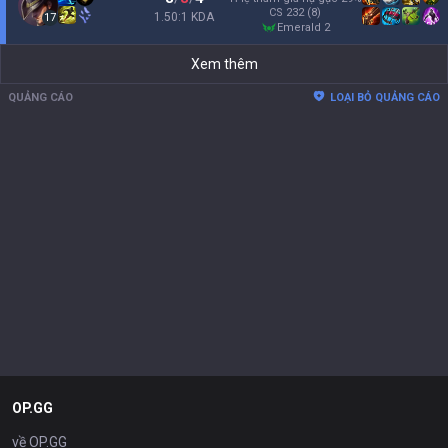
CS
232
(8)
1.50:1 KDA
17
emerald 2
Xem thêm
QUẢNG CÁO
LOẠI BỎ QUẢNG CÁO
OP.GG
về OP.GG