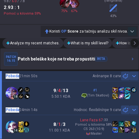
(rangirana)
9.8
/
6.0
/
7.8
2.93
: 1
75
%
67
%
Pomoć u kilovima
59
%
43
%
Koristi
OP
Score
za tačniju analizu skil nivoa.
Analyze my recent matches.
What is my skill level?
How is my t
PATCH
Patch beleške koje ne treba propustiti
BETA
16.15
Pobeda
21min 50s
Aréna
пре 8 сати
Sh
9
/
4
/
13
#1
(
Tim Skatlovi
)
5.50:1 KDA
18
Pobeda
24min 14s
Hodnoc. flexibilní
пре 9 сати
Sh
Lane Faza
67
:
33
8
/
1
/
3
Pomoć u kilovima
58
%
CS
263
(10.9)
11.00:1 KDA
14
master