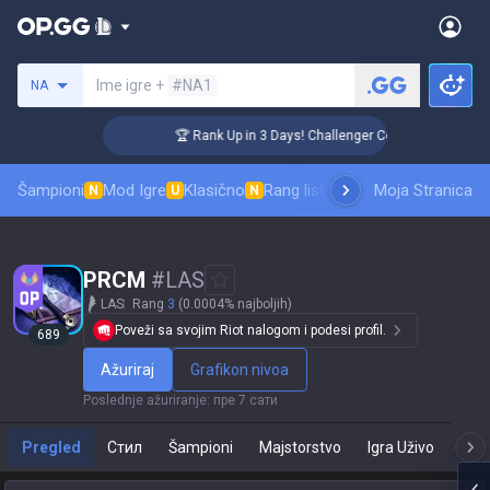
Pretraži invokatora
Ime igre +
#NA1
NA
🏆 Rank Up in 3 Days! Challenger Coaching
Šampioni
Mod Igre
Klasično
Rang lista skinova
Moja Stranica
Rangiranje
Pro
N
U
N
PRCM 
#
LAS
LAS
Rang
3
(0.0004% najboljih)
Poveži sa svojim Riot nalogom i podesi profil.
689
Ažuriraj
Grafikon nivoa
Poslednje ažuriranje
:
пре 7 сати
Pregled
Стил
Šampioni
Majstorstvo
Igra Uživo
T