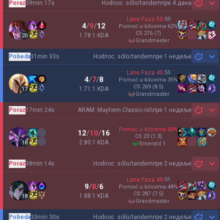
Poraz
39min 17s
Hodnoc. sólo/tandem
пре 4 дана
Sh
Lane Faza
50
:
50
4
/
9
/
12
Pomoć u kilovima
62
%
CS
276
(7)
1.78:1 KDA
20
grandmaster
Pobeda
31min 33s
Hodnoc. sólo/tandem
пре 1 недеље
Sh
Lane Faza
45
:
55
4
/
7
/
8
Pomoć u kilovima
35
%
CS
269
(8.5)
1.71:1 KDA
17
grandmaster
Poraz
17min 24s
ARAM: Mayhem Classic-ish
пре 1 недеље
Sh
Pomoć u kilovima
60
%
12
/
10
/
16
CS
23
(1.3)
2.80:1 KDA
18
emerald 1
Poraz
38min 14s
Hodnoc. sólo/tandem
пре 2 недеље
Sh
Lane Faza
49
:
51
9
/
8
/
6
Pomoć u kilovima
48
%
CS
287
(7.5)
1.88:1 KDA
18
grandmaster
Pobeda
33min 30s
Hodnoc. sólo/tandem
пре 2 недеље