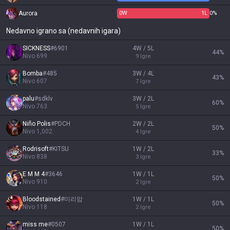
Aurora
0
W
1
L
0%
Nedavno igrano sa (nedavnih igara)
SICKNESS
#
6901
4W / 5L
44
%
Nivo
699
9
Igre
Bomba
#
485
3W / 4L
43
%
Nivo
607
7
Igre
palu
#
sdklv
3W / 2L
60
%
Nivo
763
5
Igre
Niño Polis
#
PDCH
2W / 2L
50
%
Nivo
1,002
4
Igre
Rodrisoft
#
KITSU
1W / 2L
33
%
Nivo
838
3
Igre
E M M 4
#
3646
1W / 1L
50
%
Nivo
910
2
Igre
Bloodstained
#
미리암
1W / 1L
50
%
Nivo
118
2
Igre
miss me
#
0507
1W / 1L
50
%