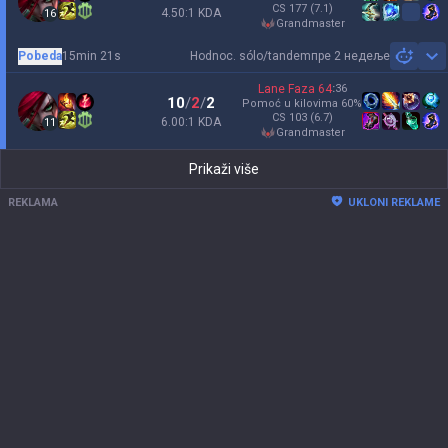
CS
177
(7.1)
4.50:1 KDA
16
grandmaster
Pobeda
15min 21s
Hodnoc. sólo/tandem
пре 2 недеље
Sh
Lane Faza
64
:
36
10
/
2
/
2
Pomoć u kilovima
60
%
CS
103
(6.7)
6.00:1 KDA
11
grandmaster
Prikaži više
REKLAMA
UKLONI REKLAME