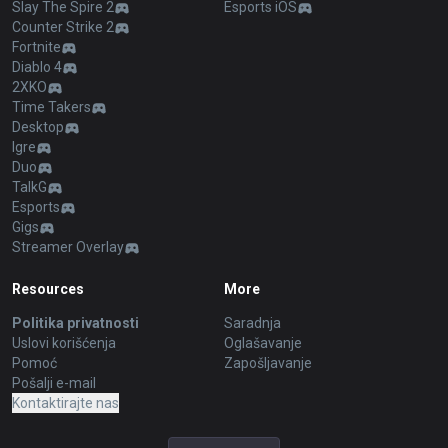
Slay The Spire 2
Esports iOS
Counter Strike 2
Fortnite
Diablo 4
2XKO
Time Takers
Desktop
Igre
Duo
TalkG
Esports
Gigs
Streamer Overlay
Resources
More
Politika privatnosti
Saradnja
Uslovi korišćenja
Oglašavanje
Pomoć
Zapošljavanje
Pošalji e-mail
Kontaktirajte nas