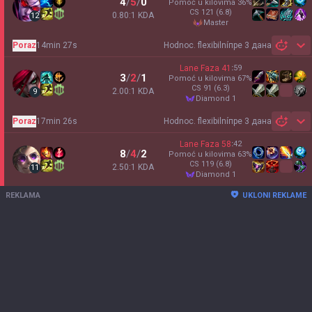
4
/
5
/
0
Pomoć u kilovima
36
%
CS
121
(6.8)
0.80:1 KDA
12
master
Poraz
14min 27s
Hodnoc. flexibilní
пре 3 дана
Sh
Lane Faza
41
:
59
3
/
2
/
1
Pomoć u kilovima
67
%
CS
91
(6.3)
2.00:1 KDA
9
diamond 1
Poraz
17min 26s
Hodnoc. flexibilní
пре 3 дана
Sh
Lane Faza
58
:
42
8
/
4
/
2
Pomoć u kilovima
63
%
CS
119
(6.8)
2.50:1 KDA
11
diamond 1
REKLAMA
UKLONI REKLAME