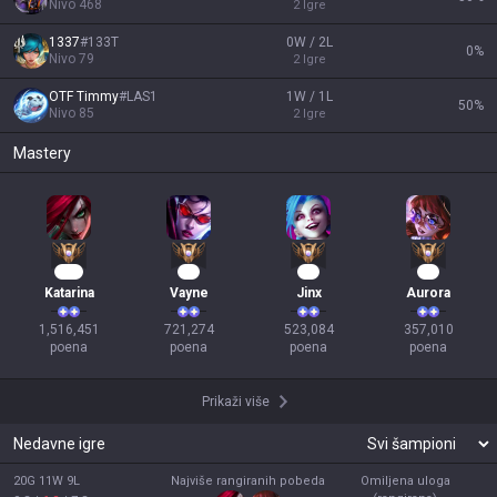
Nivo
468
2
Igre
1337
#
133T
0W / 2L
0
%
Nivo
79
2
Igre
OTF Timmy
#
LAS1
1W / 1L
50
%
Nivo
85
2
Igre
Mastery
140
68
50
35
Katarina
Vayne
Jinx
Aurora
1,516,451

721,274

523,084

357,010

poena
poena
poena
poena
Prikaži više
Nedavne igre
20G 11W 9L
Najviše rangiranih pobeda
Omiljena uloga