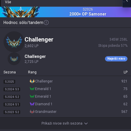
Vše
S
2026
2000+ OP
Samoner
Hodnoc. sólo/tandem
challenger
345
W
258
L
Stopa pobeda
57
%
2,602
LP
challenger
Najviši nivo
2,725
LP
Sezona
Rang
LP
challenger
921
S2025
emerald 1
75
S2024 S3
emerald 1
65
S2024 S2
diamond 1
62
S2024 S1
grandmaster
567
S2023 S2
Prikaži nivoe svih sezona