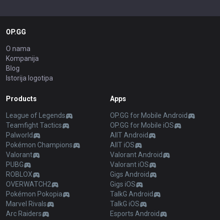
OP.GG
O nama
Kompanija
Blog
Istorija logotipa
Products
Apps
League of Legends
OP.GG for Mobile Android
Teamfight Tactics
OP.GG for Mobile iOS
Palworld
AllT Android
Pokémon Champions
AllT iOS
Valorant
Valorant Android
PUBG
Valorant iOS
ROBLOX
Gigs Android
OVERWATCH2
Gigs iOS
Pokémon Pokopia
TalkG Android
Marvel Rivals
TalkG iOS
Arc Raiders
Esports Android