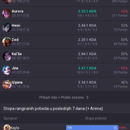
CS
190
(
7.1
)
11.3 / 5.4 / 5.4
296
Partije
Aurora
3.32:1 KDA
62
%
CS
217
(
7.5
)
9.6 / 4.8 / 6.5
211
Partije
Hwei
2.46:1 KDA
53
%
CS
218
(
7.3
)
6.3 / 6.4 / 9.4
75
Partije
Zed
2.25:1 KDA
55
%
CS
211
(
7.2
)
9.1 / 6.6 / 5.8
40
Partije
Kai'Sa
2.84:1 KDA
50
%
CS
227
(
8.7
)
8.5 / 5.3 / 6.5
22
Partije
Jinx
3.41:1 KDA
65
%
CS
279
(
9.4
)
10.9 / 5.7 / 8.3
20
Partije
Qiyana
2.34:1 KDA
46
%
CS
161
(
5.3
)
9.5 / 7.7 / 8.5
13
Partije
Prikaži više
+
Prošle sezone
Stopa rangiranih pobeda u poslednjih 7 dana (+ Arena)
Šampion
Stopa pobeda
Kayle
1
W
0
L
100%