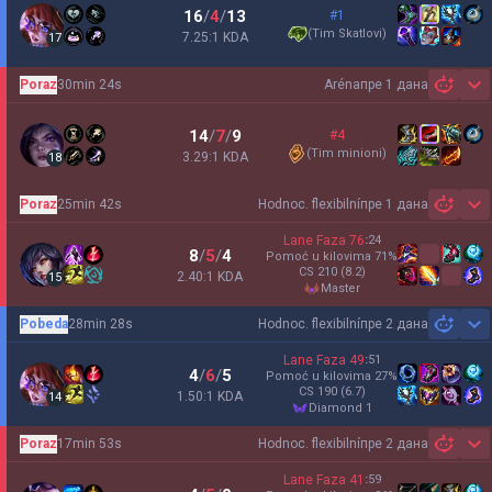
16
/
4
/
13
#1
(
Tim Skatlovi
)
7.25:1 KDA
17
Poraz
30min 24s
Aréna
пре 1 дана
Sh
14
/
7
/
9
#4
(
Tim minioni
)
3.29:1 KDA
18
Poraz
25min 42s
Hodnoc. flexibilní
пре 1 дана
Sh
Lane Faza
76
:
24
8
/
5
/
4
Pomoć u kilovima
71
%
CS
210
(8.2)
2.40:1 KDA
15
master
Pobeda
28min 28s
Hodnoc. flexibilní
пре 2 дана
Sh
Lane Faza
49
:
51
4
/
6
/
5
Pomoć u kilovima
27
%
CS
190
(6.7)
1.50:1 KDA
14
diamond 1
Poraz
17min 53s
Hodnoc. flexibilní
пре 2 дана
Sh
Lane Faza
41
:
59