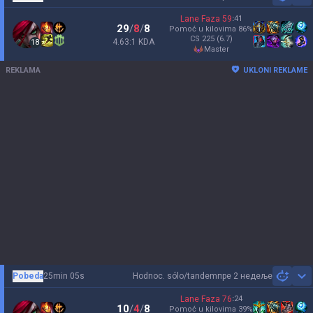
Sh
Lane Faza
59
:
41
29
/
8
/
8
Pomoć u kilovima
86
%
CS
225
(6.7)
4.63:1 KDA
18
master
REKLAMA
UKLONI REKLAME
Pobeda
25min 05s
Hodnoc. sólo/tandem
пре 2 недеље
Sh
Lane Faza
76
:
24
10
/
4
/
8
Pomoć u kilovima
39
%