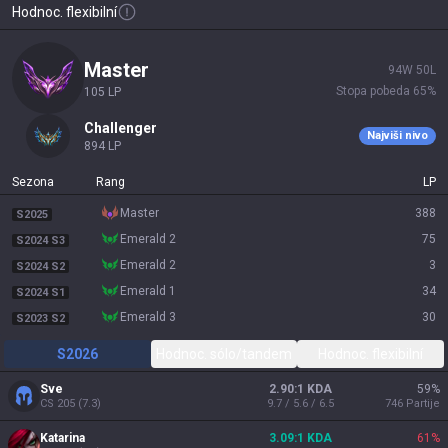
Hodnoc. flexibilní
master
94
W
50
L
Stopa pobeda
65
%
105
LP
challenger
Najviši nivo
894
LP
Sezona
Rang
LP
master
388
S2025
emerald 2
75
S2024 S3
emerald 2
3
S2024 S2
emerald 1
34
S2024 S1
emerald 3
30
S2023 S2
S2026
Hodnoc. sólo/tandem
Hodnoc. flexibilní
Sve
2.90:1 KDA
59
%
CS
205
(
7.3
)
9.7 / 5.6 / 6.5
746
Partije
Katarina
3.09:1 KDA
61
%