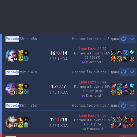
Pobeda
23min 48s
Hodnoc. flexibilní
пре 3 дана
Sh
Lane Faza
30
:
70
16
/
8
/
14
Pomoć u kilovima
68
%
CS
166
(7)
3.75:1 KDA
14
diamond 1
Pobeda
29min 47s
Hodnoc. flexibilní
пре 3 дана
Sh
Lane Faza
56
:
44
17
/
7
/
7
Pomoć u kilovima
56
%
CS
262
(8.8)
3.43:1 KDA
16
diamond 1
Pobeda
33min 36s
Hodnoc. flexibilní
пре 4 дана
Sh
Lane Faza
64
:
36
7
/
11
/
18
Pomoć u kilovima
61
%
CS
50
(1.5)
2.27:1 KDA
16
emerald 3