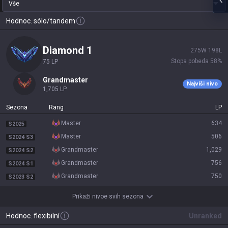
Vše
Hodnoc. sólo/tandem
diamond 1
275
W
198
L
Stopa pobeda
58
%
75
LP
grandmaster
Najviši nivo
1,705
LP
Sezona
Rang
LP
master
634
S2025
master
506
S2024 S3
grandmaster
1,029
S2024 S2
grandmaster
756
S2024 S1
grandmaster
750
S2023 S2
Prikaži nivoe svih sezona
Hodnoc. flexibilní
Unranked