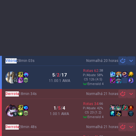
Vitória
28min 03s
Normal
há 20 horas
Sh
Rotas
62
:
38
5
/
2
/
17
P/Abate
58
%
CS
126
(4.5)
11.00:1 AMA
15
emerald 4
Derrota
18min 34s
Normal
há 21 horas
Sh
Rotas
34
:
66
1
/
5
/
4
P/Abate
42
%
CS
23
(1.2)
1.00:1 AMA
9
emerald 4
Derrota
28min 48s
Normal
há 21 horas
Sh