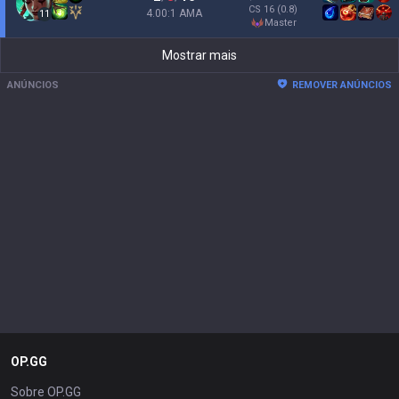
CS
16
(0.8)
4.00:1 AMA
11
master
Mostrar mais
ANÚNCIOS
REMOVER ANÚNCIOS
OP.GG
Sobre OP.GG