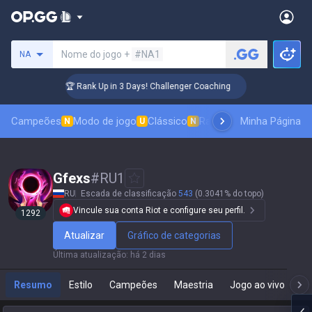
Procure um invocador
Nome do jogo +
#NA1
NA
🏆 Rank Up in 3 Days! Challenger Coaching
🏆 
Campeões
Modo de jogo
Clássico
Ranking de skins
Minha Página
Classif
N
U
N
Gfexs
#
RU1
RU
Escada de classificação
543
(0.3041% do topo)
Vincule sua conta Riot e configure seu perfil.
1292
Atualizar
Gráfico de categorias
Última atualização
:
há 2 dias
Resumo
Estilo
Campeões
Maestria
Jogo ao vivo