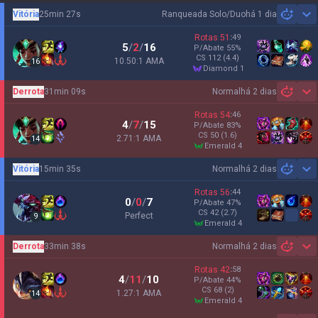
Vitória
25min 27s
Ranqueada Solo/Duo
há 1 dia
Sh
Rotas
51
:
49
5
/
2
/
16
P/Abate
55
%
CS
112
(4.4)
10.50:1 AMA
16
diamond 1
Derrota
31min 09s
Normal
há 2 dias
Sh
Rotas
54
:
46
4
/
7
/
15
P/Abate
83
%
CS
50
(1.6)
2.71:1 AMA
14
emerald 4
Vitória
15min 35s
Normal
há 2 dias
Sh
Rotas
56
:
44
0
/
0
/
7
P/Abate
47
%
CS
42
(2.7)
Perfect
9
emerald 4
Derrota
33min 38s
Normal
há 2 dias
Sh
Rotas
42
:
58
4
/
11
/
10
P/Abate
44
%
CS
68
(2)
1.27:1 AMA
14
emerald 4