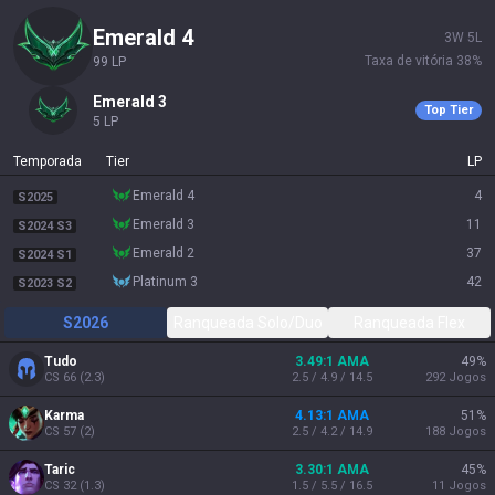
emerald 4
3
W
5
L
Taxa de vitória
38
%
99
LP
emerald 3
Top Tier
5
LP
Temporada
Tier
LP
emerald 4
4
S2025
emerald 3
11
S2024 S3
emerald 2
37
S2024 S1
platinum 3
42
S2023 S2
S2026
Ranqueada Solo/Duo
Ranqueada Flex
Tudo
3.49:1 AMA
49
%
CS
66
(
2.3
)
2.5 / 4.9 / 14.5
292
Jogos
Karma
4.13:1 AMA
51
%
CS
57
(
2
)
2.5 / 4.2 / 14.9
188
Jogos
Taric
3.30:1 AMA
45
%
CS
32
(
1.3
)
1.5 / 5.5 / 16.5
11
Jogos