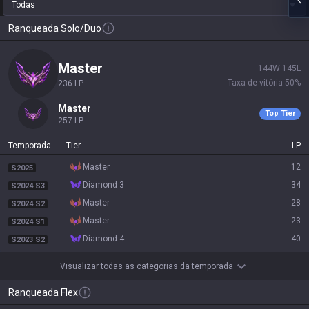
Todas
Ranqueada Solo/Duo
master
144
W
145
L
Taxa de vitória
50
%
236
LP
master
Top Tier
257
LP
Temporada
Tier
LP
master
12
S2025
diamond 3
34
S2024 S3
master
28
S2024 S2
master
23
S2024 S1
diamond 4
40
S2023 S2
Visualizar todas as categorias da temporada
Ranqueada Flex