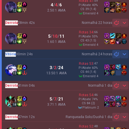
Rotas
41
:
59
4
/
4
/
6
P/Abate
40
%
CS
39
(1.4)
2.50:1 AMA
12
emerald 4
Derrota
28min 42s
Normal
há 22 horas
Sh
Rotas
34
:
66
5
/
10
/
11
P/Abate
55
%
CS
43
(1.5)
1.60:1 AMA
13
emerald 4
Vitória
30min 24s
Normal
há 24 horas
Sh
Rotas
53
:
47
3
/
2
/
24
P/Abate
60
%
CS
44
(1.4)
13.50:1 AMA
15
emerald 4
Derrota
41min 04s
Normal
há 1 dia
Sh
Rotas
54
:
46
5
/
7
/
21
P/Abate
74
%
CS
84
(2)
3.71:1 AMA
18
platinum 2
Derrota
47min 12s
Ranqueada Solo/Duo
há 1 dia
Sh
Rotas
52
:
48