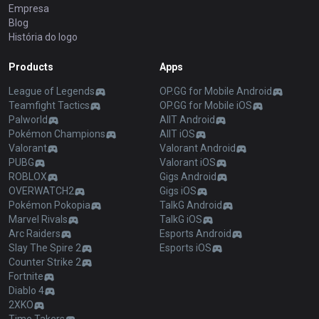
Empresa
Blog
História do logo
Products
Apps
League of Legends
OP.GG for Mobile Android
Teamfight Tactics
OP.GG for Mobile iOS
Palworld
AllT Android
Pokémon Champions
AllT iOS
Valorant
Valorant Android
PUBG
Valorant iOS
ROBLOX
Gigs Android
OVERWATCH2
Gigs iOS
Pokémon Pokopia
TalkG Android
Marvel Rivals
TalkG iOS
Arc Raiders
Esports Android
Slay The Spire 2
Esports iOS
Counter Strike 2
Fortnite
Diablo 4
2XKO