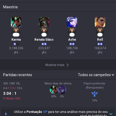
Maestria
292
23
20
18
Karma
Renata Glasc
Ashe
Rell
3,188,336

223,637

188,706

168,674

pts
pts
pts
pts
Mostrar mais
Partidas recentes
20G 10W 10L
Maior taxa de vitória
Papel preferido
(Ranqueado)
4.4
/
5.9
/
13.6
3.04
: 1
50
%
0
%
P/Abate
52
%
75
%
Utilize a
Pontuação
OP
para ter uma análise mais precisa do seu