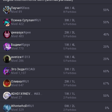
Паучи
#
Gfexs
4W / 4L
50
%
Nível
89
8
Partidas
Псинка Сутулая
#
RU1
3W / 3L
50
%
Nível
422
6
Partidas
qweasyx
#
qwe
2W / 3L
40
%
Nível
483
5
Partidas
Baдим
#
5pigs
1W / 4L
20
%
Nível
770
5
Partidas
averiza
#
1313
1W / 4L
20
%
Nível
286
5
Partidas
Эго Зеда
#
XCAGI
3W / 2L
60
%
Nível
1,107
5
Partidas
Oливкa
#
RU1
2W / 1L
67
%
Nível
647
3
Partidas
ADHD1X9NEVERFF
#
di3FM
1W / 1L
50
%
Nível
27
2
Partidas
Whinterholl
#
RU1
0W / 2L
0
%
Nível
329
2
Partidas