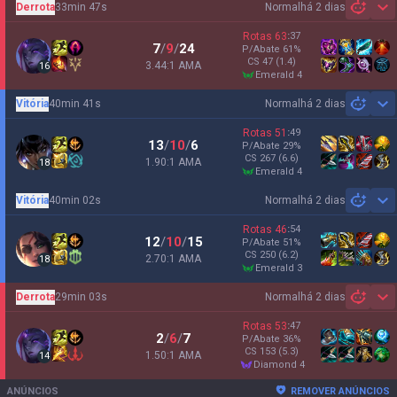
Derrota
33min 47s
Normal
há 2 dias
Sh
Rotas
63
:
37
7
/
9
/
24
P/Abate
61
%
CS
47
(1.4)
3.44:1 AMA
16
emerald 4
Vitória
40min 41s
Normal
há 2 dias
Sh
Rotas
51
:
49
13
/
10
/
6
P/Abate
29
%
CS
267
(6.6)
1.90:1 AMA
18
emerald 4
Vitória
40min 02s
Normal
há 2 dias
Sh
Rotas
46
:
54
12
/
10
/
15
P/Abate
51
%
CS
250
(6.2)
2.70:1 AMA
18
emerald 3
Derrota
29min 03s
Normal
há 2 dias
Sh
Rotas
53
:
47
2
/
6
/
7
P/Abate
36
%
CS
153
(5.3)
1.50:1 AMA
14
diamond 4
ANÚNCIOS
REMOVER ANÚNCIOS