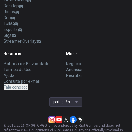
Time Takers
Desktop
Jogos
Duo
TalkG
Esports
Gigs
Streamer Overlay
Resources
More
Política de Privacidade
Negócio
Termos de Uso
Anunciar
Ajuda
Recrutar
Consulta por e-mail
Fale conosco
português
© 2012-
2026
OP.GG. OP.GG is not endorsed by Riot Games and does not
reflect the views or opinions of Riot Games or anyone officially involved in