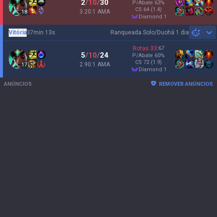
2
/
10
/
30
P/Abate
63
%
CS
64
(1.4)
3.20:1 AMA
18
diamond 1
Vitória
37min 13s
Ranqueada Solo/Duo
há 1 dia
Sh
Rotas
33
:
67
5
/
10
/
24
P/Abate
60
%
CS
72
(1.9)
2.90:1 AMA
17
diamond 1
ANÚNCIOS
REMOVER ANÚNCIOS