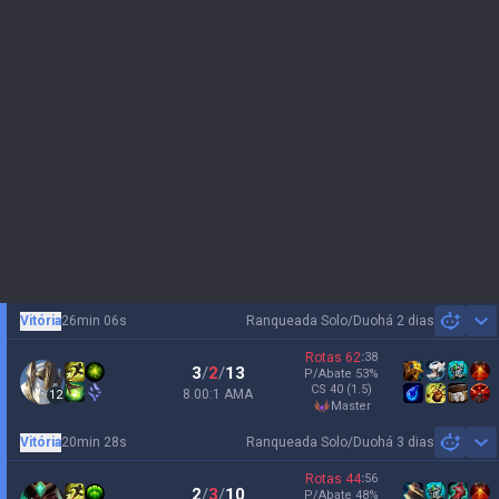
Vitória
26min 06s
Ranqueada Solo/Duo
há 2 dias
Sh
Rotas
62
:
38
3
/
2
/
13
P/Abate
53
%
CS
40
(1.5)
8.00:1 AMA
12
master
Vitória
20min 28s
Ranqueada Solo/Duo
há 3 dias
Sh
Rotas
44
:
56
2
/
3
/
10
P/Abate
48
%