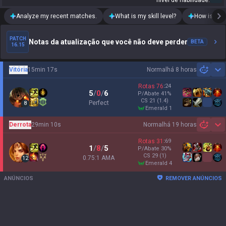
nível de habilidade.
Analyze my recent matches.
What is my skill level?
How is my t
PATCH
Notas da atualização que você não deve perder
BETA
16.15
Vitória
15min 17s
Normal
há 8 horas
Sh
Rotas
76
:
24
5
/
0
/
6
P/Abate
41
%
CS
21
(1.4)
Perfect
8
emerald 1
Derrota
29min 10s
Normal
há 19 horas
Sh
Rotas
31
:
69
1
/
8
/
5
P/Abate
30
%
CS
29
(1)
0.75:1 AMA
12
emerald 4
ANÚNCIOS
REMOVER ANÚNCIOS