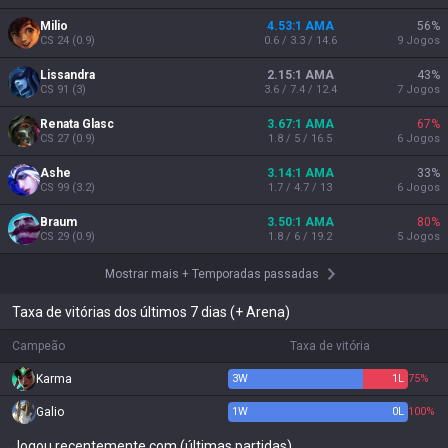
Milio
4.53:1 AMA
56
%
CS
24
(
0.9
)
0.6 / 3.3 / 14.6
9
Jogos
Lissandra
2.15:1 AMA
43
%
CS
91
(
3
)
3.6 / 7.4 / 12.4
7
Jogos
Renata Glasc
3.67:1 AMA
67
%
CS
27
(
0.9
)
1.8 / 5 / 16.5
6
Jogos
Ashe
3.14:1 AMA
33
%
CS
99
(
3.2
)
1.7 / 4.7 / 13
6
Jogos
Braum
3.50:1 AMA
80
%
CS
29
(
0.9
)
1.8 / 6 / 19.2
5
Jogos
Mostrar mais
+
Temporadas passadas
Taxa de vitórias dos últimos 7 dias (+ Arena)
Campeão
Taxa de vitória
Karma
3
W
1
L
75%
Galio
1
W
0
L
100%
Jogou recentemente com (últimas partidas)