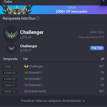
Todas
S
2026
2000+ OP
Invocador
Ranqueada Solo/Duo
challenger
345
W
259
L
Taxa de vitória
57
%
2,572
LP
challenger
Top Tier
2,725
LP
Temporada
Tier
LP
challenger
921
S2025
emerald 1
75
S2024 S3
emerald 1
65
S2024 S2
diamond 1
62
S2024 S1
grandmaster
567
S2023 S2
Visualizar todas as categorias da temporada