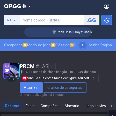
Procure um invocador
Nome do jogo +
#NA1
NA
er Coaching
🏆 Rank Up in 3 Days! Challenger Coaching
Campeões
Modo de jogo
Clássico
Ranking de skins
Minha Página
Classif
N
U
N
PRCM 
#
LAS
LAS
Escada de classificação
3
(0.0004% do topo)
Vincule sua conta Riot e configure seu perfil.
689
Atualizar
Gráfico de categorias
Última atualização
:
há 6 horas
Resumo
Estilo
Campeões
Maestria
Jogo ao vivo