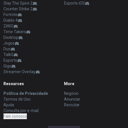
Slay The Spire 2
Esports iOS
Counter Strike 2
Fortnite
Diablo 4
2XKO
Time Takers
Desktop
Jogos
Duo
TalkG
Esports
Gigs
Streamer Overlay
Resources
More
Política de Privacidade
Negócio
Termos de Uso
Anunciar
Ajuda
Recrutar
Consulta por e-mail
Fale conosco