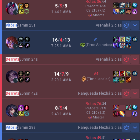
Rotas
36
:
64
5
/
9
/
8
P/Abate
45
%
CS
215
(7.5)
1.44:1 AMA
16
master
Vitória
21min 25s
Arena
há 2 dias
Sh
16
/
4
/
13
#1
(
Time Araneias
)
7.25:1 AMA
17
Derrota
30min 24s
Arena
há 2 dias
Sh
14
/
7
/
9
#4
(
Time lacaios
)
3.29:1 AMA
18
Derrota
25min 42s
Ranqueada Flex
há 2 dias
Sh
Rotas
76
:
24
8
/
5
/
4
P/Abate
71
%
CS
210
(8.2)
2.40:1 AMA
15
master
Vitória
28min 28s
Ranqueada Flex
há 2 dias
Sh
Rotas
49
:
51