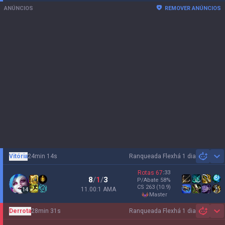
ANÚNCIOS
REMOVER ANÚNCIOS
Vitória
24min 14s
Ranqueada Flex
há 1 dia
Sh
Rotas
67
:
33
8
/
1
/
3
P/Abate
58
%
CS
263
(10.9)
11.00:1 AMA
14
master
Derrota
28min 31s
Ranqueada Flex
há 1 dia
Sh