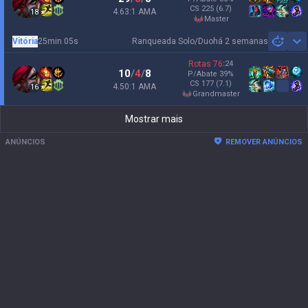
CS
225
(6.7)
4.63:1 AMA
18
master
Vitória
25min 05s
Ranqueada Solo/Duo
há 2 semanas
Sh
Rotas
76
:
24
10
/
4
/
8
P/Abate
39
%
CS
177
(7.1)
4.50:1 AMA
16
grandmaster
Mostrar mais
ANÚNCIOS
REMOVER ANÚNCIOS