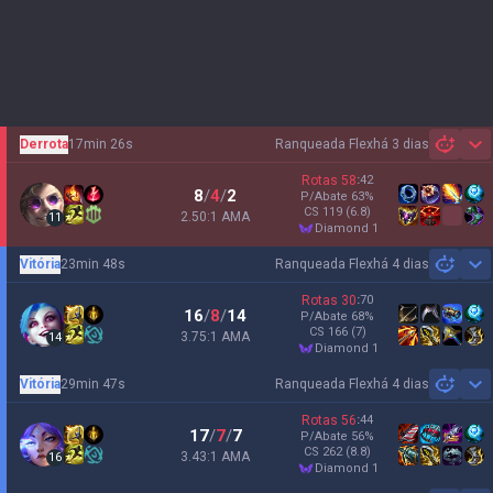
Derrota
17min 26s
Ranqueada Flex
há 3 dias
Sh
Rotas
58
:
42
8
/
4
/
2
P/Abate
63
%
CS
119
(6.8)
2.50:1 AMA
11
diamond 1
Vitória
23min 48s
Ranqueada Flex
há 4 dias
Sh
Rotas
30
:
70
16
/
8
/
14
P/Abate
68
%
CS
166
(7)
3.75:1 AMA
14
diamond 1
Vitória
29min 47s
Ranqueada Flex
há 4 dias
Sh
Rotas
56
:
44
17
/
7
/
7
P/Abate
56
%
CS
262
(8.8)
3.43:1 AMA
16
diamond 1