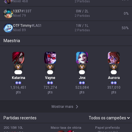
Nível
468
2
Partidas
1337
#
133T
0W / 2L
0
%
Nível
79
2
Partidas
OTF Timmy
#
LAS1
1W / 1L
50
%
Nível
89
2
Partidas
Maestria
140
68
50
35
Katarina
Vayne
Jinx
Aurora
1,516,451

721,274

523,084

357,010

pts
pts
pts
pts
Mostrar mais
Partidas recentes
20G 10W 10L
Maior taxa de vitória
Papel preferido