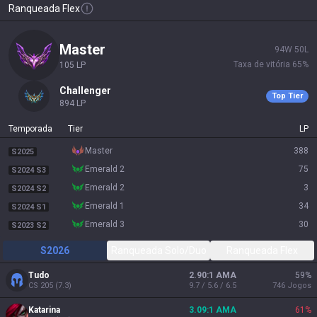
Ranqueada Flex
master
94
W
50
L
Taxa de vitória
65
%
105
LP
challenger
Top Tier
894
LP
Temporada
Tier
LP
master
388
S2025
emerald 2
75
S2024 S3
emerald 2
3
S2024 S2
emerald 1
34
S2024 S1
emerald 3
30
S2023 S2
S2026
Ranqueada Solo/Duo
Ranqueada Flex
Tudo
2.90:1 AMA
59
%
CS
205
(
7.3
)
9.7 / 5.6 / 6.5
746
Jogos
Katarina
3.09:1 AMA
61
%