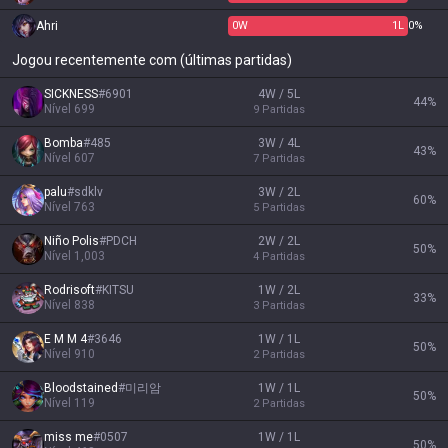
Ahri
0
W
1
L
0%
Jogou recentemente com (últimas partidas)
SICKNESS
#
6901
4W / 5L
44
%
Nível
699
9
Partidas
Bomba
#
485
3W / 4L
43
%
Nível
607
7
Partidas
palu
#
sdklv
3W / 2L
60
%
Nível
763
5
Partidas
Niño Polis
#
PDCH
2W / 2L
50
%
Nível
1,003
4
Partidas
Rodrisoft
#
KITSU
1W / 2L
33
%
Nível
838
3
Partidas
E M M 4
#
3646
1W / 1L
50
%
Nível
910
2
Partidas
Bloodstained
#
미리암
1W / 1L
50
%
Nível
119
2
Partidas
miss me
#
0507
1W / 1L
50
%