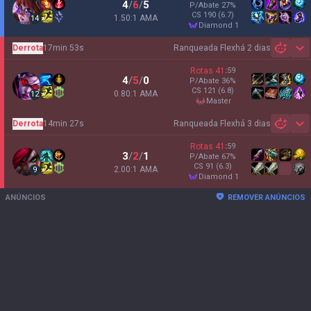
4
/
6
/
5
P/Abate
27
%
CS
190
(6.7)
1.50:1 AMA
14
diamond 1
Derrota
17min 53s
Ranqueada Flex
há 2 dias
Sh
Rotas
41
:
59
4
/
5
/
0
P/Abate
36
%
CS
121
(6.8)
0.80:1 AMA
12
master
Derrota
14min 27s
Ranqueada Flex
há 3 dias
Sh
Rotas
41
:
59
3
/
2
/
1
P/Abate
67
%
CS
91
(6.3)
2.00:1 AMA
9
diamond 1
ANÚNCIOS
REMOVER ANÚNCIOS