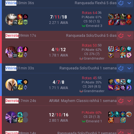
Vitória
33min 36s
Ranqueada Flex
há 5 dias
Sh
Rotas
64
:
36
7
/
11
/
18
P/Abate
61
%
CS
50
(1.5)
2.27:1 AMA
16
emerald 3
Derrota
39min 17s
Ranqueada Solo/Duo
há 5 dias
Sh
Rotas
50
:
50
4
/
9
/
12
P/Abate
62
%
CS
276
(7)
1.78:1 AMA
20
grandmaster
Vitória
31min 33s
Ranqueada Solo/Duo
há 1 semana
Sh
Rotas
45
:
55
4
/
7
/
8
P/Abate
35
%
CS
269
(8.5)
1.71:1 AMA
17
grandmaster
Derrota
17min 24s
ARAM: Mayhem Classic-ish
há 1 semana
Sh
P/Abate
60
%
12
/
10
/
16
CS
23
(1.3)
2.80:1 AMA
18
emerald 1
Derrota
38min 14s
Ranqueada Solo/Duo
há 2 semanas