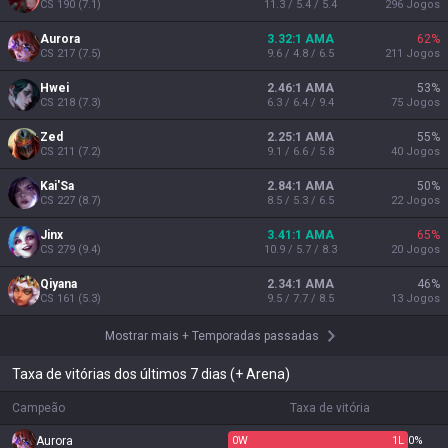
CS
190
(
7.1
)
11.3 / 5.4 / 5.4
296
Jogos
Aurora
3.32:1 AMA
62
%
CS
217
(
7.5
)
9.6 / 4.8 / 6.5
211
Jogos
Hwei
2.46:1 AMA
53
%
CS
218
(
7.3
)
6.3 / 6.4 / 9.4
75
Jogos
Zed
2.25:1 AMA
55
%
CS
211
(
7.2
)
9.1 / 6.6 / 5.8
40
Jogos
Kai'Sa
2.84:1 AMA
50
%
CS
227
(
8.7
)
8.5 / 5.3 / 6.5
22
Jogos
Jinx
3.41:1 AMA
65
%
CS
279
(
9.4
)
10.9 / 5.7 / 8.3
20
Jogos
Qiyana
2.34:1 AMA
46
%
CS
161
(
5.3
)
9.5 / 7.7 / 8.5
13
Jogos
Mostrar mais
+
Temporadas passadas
Taxa de vitórias dos últimos 7 dias (+ Arena)
Campeão
Taxa de vitória
Aurora
0
W
1
L
0%