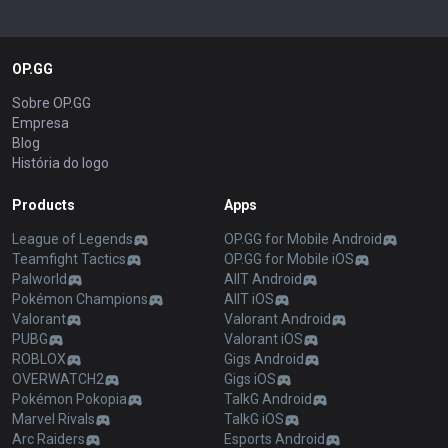
OP.GG
Sobre OP.GG
Empresa
Blog
História do logo
Products
Apps
League of Legends
OP.GG for Mobile Android
Teamfight Tactics
OP.GG for Mobile iOS
Palworld
AllT Android
Pokémon Champions
AllT iOS
Valorant
Valorant Android
PUBG
Valorant iOS
ROBLOX
Gigs Android
OVERWATCH2
Gigs iOS
Pokémon Pokopia
TalkG Android
Marvel Rivals
TalkG iOS
Arc Raiders
Esports Android