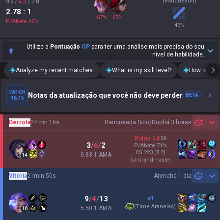
(Ranqueado)
9.5
/
6.3
/
7.8
2.78
: 1
67
%
67
%
P/Abate
60
%
43
%
Utilize a
Pontuação
OP
para ter uma análise mais precisa do seu
nível de habilidade.
Analyze my recent matches.
What is my skill level?
How is my t
PATCH
Notas da atualização que você não deve perder
BETA
16.15
Derrota
27min 16s
Ranqueada Solo/Duo
há 3 horas
Sh
Rotas
44
:
56
3
/
6
/
2
P/Abate
71
%
CS
223
(8.2)
0.83:1 AMA
14
grandmaster
Vitória
21min 50s
Arena
há 1 dia
Sh
9
/
4
/
13
#1
(
Time Araneias
)
5.50:1 AMA
18