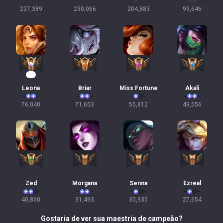
227,389
230,066
204,883
99,646
10
Leona
Briar
Miss Fortune
Akali
76,040
71,653
55,812
49,556
Zed
Morgana
Senna
Ezreal
40,860
31,493
30,935
27,654
Gostaria de ver sua maestria de campeão?