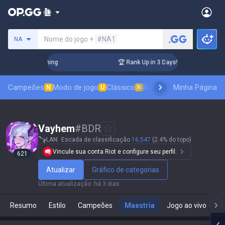
Procure um invocador
Nome do jogo +
#NA1
NA
Challenger Coaching
🏆 Rank Up in 3 Days! Challenger Coach
Campeões
Modo de jogo
Clássico
Ranking de skins
Minha Página
Classif
N
U
N
Vayhem
#
BDR
LAN
Escada de classificação
16,547
(2.4% do topo)
Vincule sua conta Riot e configure seu perfil.
621
Atualizar
Gráfico de categorias
Última atualização
:
há 3 dias
Resumo
Estilo
Campeões
Maestria
Jogo ao vivo