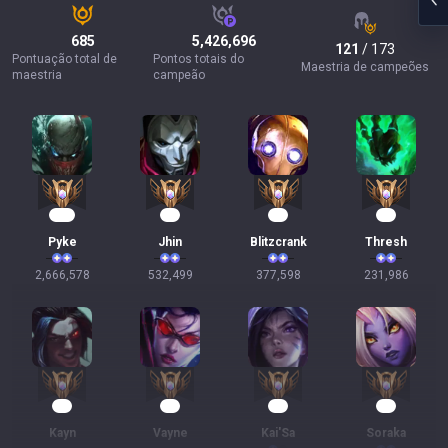
685
5,426,696
121
/ 173
Pontuação total de
Pontos totais do
Maestria de campeões
maestria
campeão
245
51
37
24
Pyke
Jhin
Blitzcrank
Thresh
2,666,578
532,499
377,598
231,986
23
22
17
12
Kayn
Vayne
Kai'Sa
Soraka