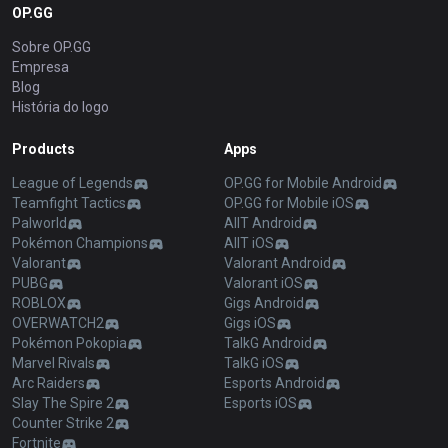
OP.GG
Sobre OP.GG
Empresa
Blog
História do logo
Products
Apps
League of Legends
OP.GG for Mobile Android
Teamfight Tactics
OP.GG for Mobile iOS
Palworld
AllT Android
Pokémon Champions
AllT iOS
Valorant
Valorant Android
PUBG
Valorant iOS
ROBLOX
Gigs Android
OVERWATCH2
Gigs iOS
Pokémon Pokopia
TalkG Android
Marvel Rivals
TalkG iOS
Arc Raiders
Esports Android
Slay The Spire 2
Esports iOS
Counter Strike 2
Fortnite