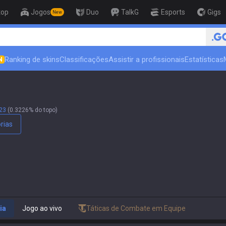
top
Jogos
Duo
TalkG
Esports
Gigs
New
🏆 Rank Up in 3 Days! Challenge
Ranking de skins
Classificações
Assistir a profissionais
Estatísticas
N
23
(0.3226% do topo)
rias
ia
Jogo ao vivo
Táticas de Combate em Equipe