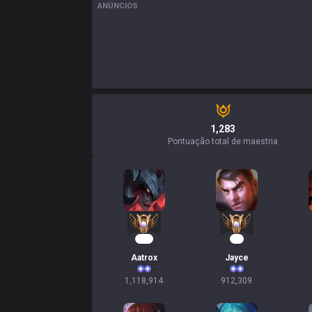
ANÚNCIOS
1,283
Pontuação total de maestria
104
86
Aatrox
Jayce
1,118,914
912,309