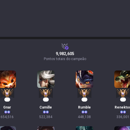
9,982,605
Pontos totais do campeão
62
50
43
33
Gnar
Camille
Rumble
Renekto
654,516
522,384
448,138
336,001