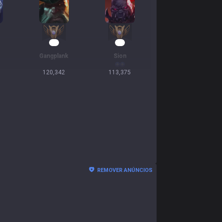
14
13
Gangplank
Sion
120,342
113,375
REMOVER ANÚNCIOS