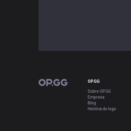
OP.GG
OP.GG
Sobre OP.GG
Empresa
Blog
História do logo