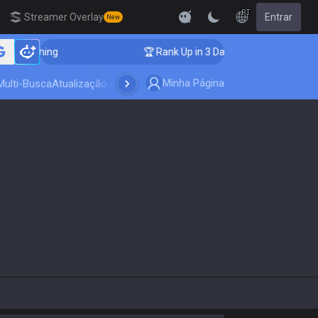
PT
Streamer Overlay
Entrar
New
r Coaching
🏆 Rank Up in 3 Days! Challenger Coaching
Minha Página
Multi-Busca
Atualização do jogo