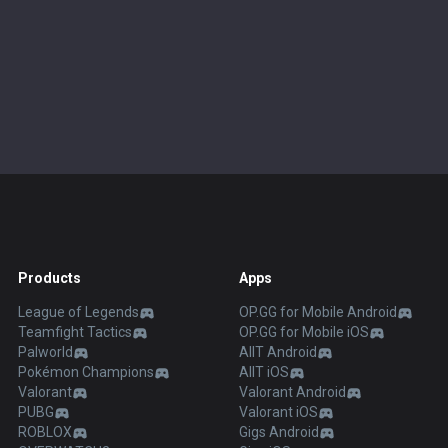
Products
Apps
League of Legends
OP.GG for Mobile Android
Teamfight Tactics
OP.GG for Mobile iOS
Palworld
AllT Android
Pokémon Champions
AllT iOS
Valorant
Valorant Android
PUBG
Valorant iOS
ROBLOX
Gigs Android