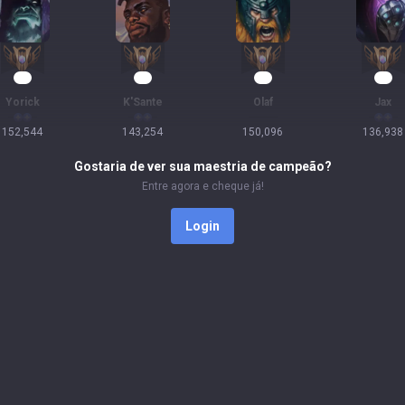
16
16
15
15
Yorick
K'Sante
Olaf
Jax
152,544
143,254
150,096
136,938
Gostaria de ver sua maestria de campeão?
Entre agora e cheque já!
Login