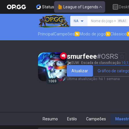
Status
League of Legends
Desk
Procure um invocador
NA
Nome do jogo +
#NA1
Principal
Campeões
Modo de jogo
Clássico
N
U
smurfeee
#
OSRS
EUW
Escada de classificação
10,1
Atualizar
Gráfico de catego
Última atualização
:
há 1 semana
1069
Resumo
Estilo
Campeões
Maestr