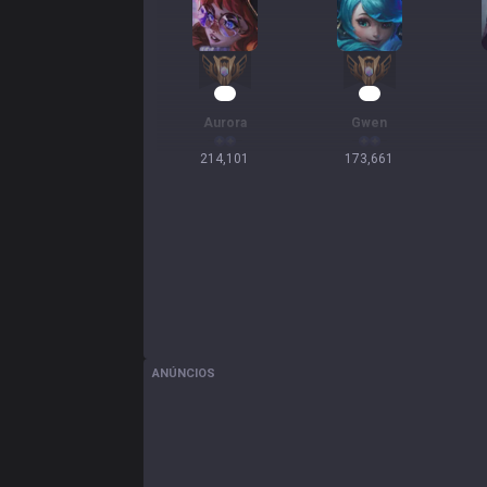
22
18
Aurora
Gwen
214,101
173,661
ANÚNCIOS