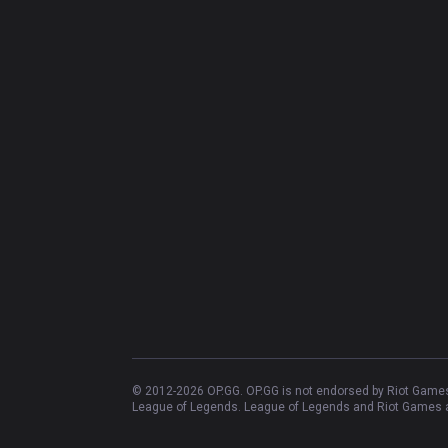
© 2012-
2026
OP.GG. OP.GG is not endorsed by Riot Games 
League of Legends. League of Legends and Riot Games ar