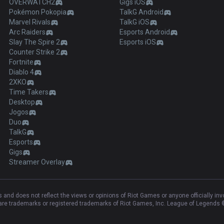
OVERWATCH2
Gigs iOS
Pokémon Pokopia
TalkG Android
Marvel Rivals
TalkG iOS
Arc Raiders
Esports Android
Slay The Spire 2
Esports iOS
Counter Strike 2
Fortnite
Diablo 4
2XKO
Time Takers
Desktop
Jogos
Duo
TalkG
Esports
Gigs
Streamer Overlay
and does not reflect the views or opinions of Riot Games or anyone officially in
e trademarks or registered trademarks of Riot Games, Inc. League of Legends ©