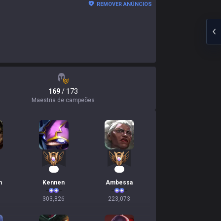
REMOVER ANÚNCIOS
169
/ 173
Maestria de campeões
30
23
n
Kennen
Ambessa
303,826
223,073