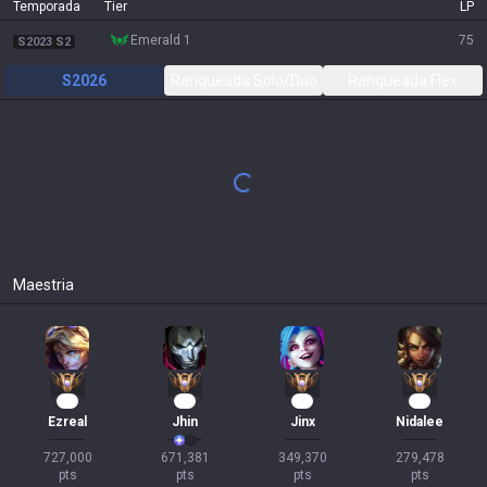
Temporada
Tier
LP
emerald 1
75
S2023 S2
S2026
Ranqueada Solo/Duo
Ranqueada Flex
Tudo
2.85:1 AMA
35
%
CS
221
(
7.3
)
7.7 / 5.5 / 7.9
77
Jogos
Jhin
2.86:1 AMA
33
%
CS
220
(
7.3
)
8.4 / 5.7 / 7.8
49
Jogos
Ezreal
3.00:1 AMA
36
%
CS
222
(
7.2
)
7.2 / 5 / 7.8
11
Jogos
Miss Fortune
2.48:1 AMA
43
%
CS
213
(
7.4
)
7.7 / 5.7 / 6.4
7
Jogos
Malphite
3.50:1 AMA
67
%
CS
191
(
6.5
)
3.3 / 3.3 / 8.3
3
Jogos
Orianna
3.21:1 AMA
67
%
CS
273
(
6.9
)
6.3 / 6.3 / 14
3
Jogos
Jinx
2.46:1 AMA
0
%
CS
224
(
8
)
5.3 / 4.3 / 5.3
3
Jogos