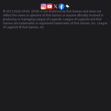
Esports
Gigs
Streamer Overlay
Resources
More
Política de Privacidade
Negócio
Termos de Uso
Anunciar
Ajuda
Recrutar
Consulta por e-mail
Fale conosco
português
© 2012-
2026
OP.GG. OP.GG is not endorsed by Riot Games and does not
reflect the views or opinions of Riot Games or anyone officially involved in
producing or managing League of Legends. League of Legends and Riot
Games are trademarks or registered trademarks of Riot Games, Inc. League
of Legends © Riot Games, Inc.