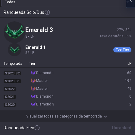
Todas
Ranqueada Solo/Duo
emerald 3
27
W
50
L
Taxa de vitória
35
%
87
LP
emerald 1
Top Tier
56
LP
Temporada
Tier
LP
diamond 1
60
S2023 S2
master
194
S2023 S1
master
49
S2022
diamond 1
0
S2021
diamond 3
2
S2020
Visualizar todas as categorias da temporada
Ranqueada Flex
Unranked