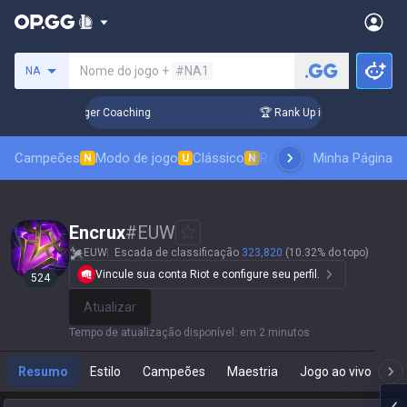
Procure um invocador
Nome do jogo +
#NA1
NA
3 Days! Challenger Coaching
🏆 Rank Up in 3 Days! Challeng
Campeões
Modo de jogo
Clássico
Ranking de skins
Minha Página
Classif
N
U
N
Encrux
#
EUW
EUW
Escada de classificação
323,820
(10.32% do topo)
Vincule sua conta Riot e configure seu perfil.
524
Atualizar
Tempo de atualização disponível
:
em 2 minutos
Resumo
Estilo
Campeões
Maestria
Jogo ao vivo