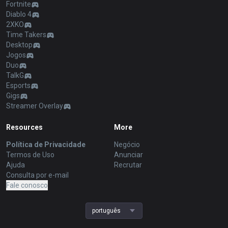
League of Legends
OP.GG for Mobile Android
Teamfight Tactics
OP.GG for Mobile iOS
Palworld
AllT Android
Pokémon Champions
AllT iOS
Valorant
Valorant Android
PUBG
Valorant iOS
ROBLOX
Gigs Android
OVERWATCH2
Gigs iOS
Pokémon Pokopia
TalkG Android
Marvel Rivals
TalkG iOS
Arc Raiders
Esports Android
Slay The Spire 2
Esports iOS
Counter Strike 2
Fortnite
Diablo 4
2XKO
Time Takers
Desktop
Jogos
Duo
TalkG