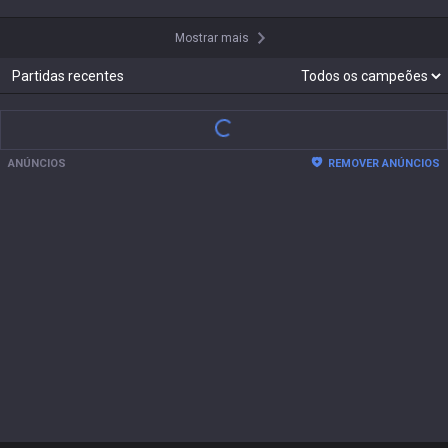
Xayah
2.20:1 AMA
0
%
CS
231
(
8.1
)
2 / 5 / 9
1
Jogos
Mostrar mais
+
Temporadas passadas
Maestria
65
63
31
24
Ezreal
Jhin
Jinx
Nidalee
727,000

671,381

349,370

279,478

pts
pts
pts
pts
Mostrar mais
Partidas recentes
ANÚNCIOS
REMOVER ANÚNCIOS