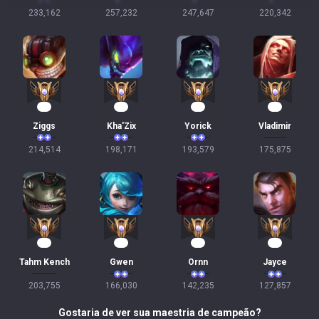
233,162
257,232
247,647
220,342
22
21
20
19
Ziggs
Kha'Zix
Yorick
Vladimir
214,514
198,171
193,579
175,875
18
18
16
14
Tahm Kench
Gwen
Ornn
Jayce
203,755
166,030
142,235
127,857
Gostaria de ver sua maestria de campeão?