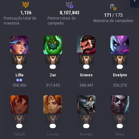
1,136
8,107,843
171
/ 173
Pontuação total de
Pontos totais do
Maestria de campeões
maestria
campeão
35
30
29
24
Lillia
Zac
Graves
Evelynn
358,456
317,693
308,447
256,270
24
23
22
22
Taliyah
Leona
Rengar
Ekko