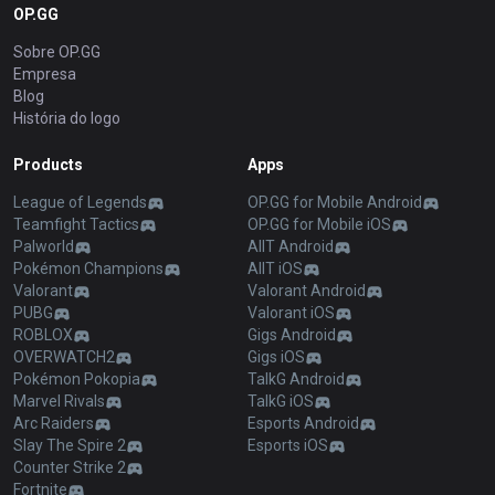
OP.GG
Sobre OP.GG
Empresa
Blog
História do logo
Products
Apps
League of Legends
OP.GG for Mobile Android
Teamfight Tactics
OP.GG for Mobile iOS
Palworld
AllT Android
Pokémon Champions
AllT iOS
Valorant
Valorant Android
PUBG
Valorant iOS
ROBLOX
Gigs Android
OVERWATCH2
Gigs iOS
Pokémon Pokopia
TalkG Android
Marvel Rivals
TalkG iOS
Arc Raiders
Esports Android
Slay The Spire 2
Esports iOS
Counter Strike 2
Fortnite