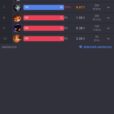
256
7
1
W
0
L
100%
8.67:1
8.9/m
200
8
0
W
1
L
0%
1.00:1
8.1/m
169
9
0
W
1
L
0%
0.38:1
7.4/m
55
10
0
W
1
L
0%
2.00:1
2/m
ANÚNCIOS
REMOVER ANÚNCIOS