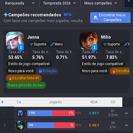
Ranqueada
Temporada 2026
Meus campeões
Campeões recomendados
BETA
Encontrar meus
Campeões
Com base nos campeões mais jogados, resultados e estatísticas principais deste invocador.
Janna
Milio
Suporte
Meio
Suporte
Me
Taxa de vitória
Taxa de escolha
Taxa de banimento
Taxa de vitória
Taxa de escolha
53.65%
5.76%
0.71%
51.97%
7.83%
7
Estilo de jogo compatível
Estilo de jogo compatível
Novo para você
Rotação
Novo para você
Escolha fo
Escolha forte #1
Baixa pressão de ban
#
Campeão
Jogado
KDA
CS
61
-
19
W
17
L
53%
3.89:1
2.2/m
29
1
9
W
7
L
56%
5.46:1
1/m