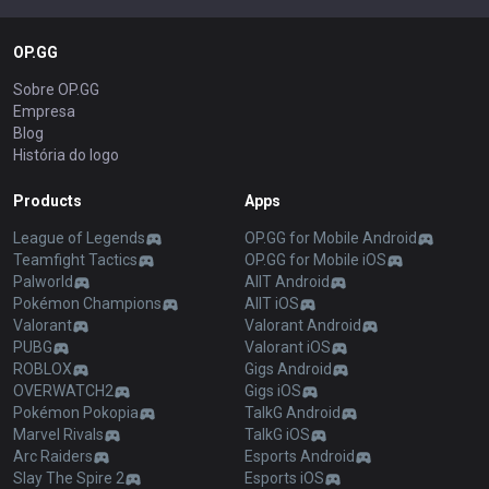
OP.GG
Sobre OP.GG
Empresa
Blog
História do logo
Products
Apps
League of Legends
OP.GG for Mobile Android
Teamfight Tactics
OP.GG for Mobile iOS
Palworld
AllT Android
Pokémon Champions
AllT iOS
Valorant
Valorant Android
PUBG
Valorant iOS
ROBLOX
Gigs Android
OVERWATCH2
Gigs iOS
Pokémon Pokopia
TalkG Android
Marvel Rivals
TalkG iOS
Arc Raiders
Esports Android
Slay The Spire 2
Esports iOS