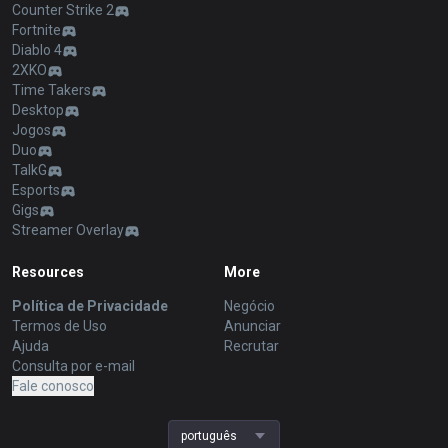
Counter Strike 2
Fortnite
Diablo 4
2XKO
Time Takers
Desktop
Jogos
Duo
TalkG
Esports
Gigs
Streamer Overlay
Resources
More
Política de Privacidade
Negócio
Termos de Uso
Anunciar
Ajuda
Recrutar
Consulta por e-mail
Fale conosco
português