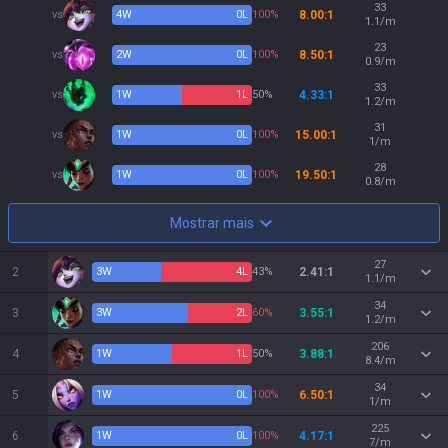
33
vs
4
W
0
L
100%
8.00:1
1.1/m
23
vs
2
W
0
L
100%
8.50:1
0.9/m
33
vs
1
W
1
L
50%
4.33:1
1.2/m
31
vs
1
W
0
L
100%
15.00:1
1/m
28
vs
1
W
0
L
100%
19.50:1
0.8/m
Mostrar mais
27
2
3
W
4
L
43%
2.41:1
1.1/m
34
3
3
W
2
L
60%
3.55:1
1.2/m
206
4
1
W
1
L
50%
3.88:1
8.4/m
34
5
1
W
0
L
100%
6.50:1
1/m
225
6
1
W
0
L
100%
4.17:1
7/m