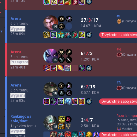
27m 13s
%
%
#1
Arena
27
/
3
/
17
(
Drużyna
6 dni temu
14.67:1 KDA
19
Wygrana
MY
26m 09s
Trzykrotne zabójstw
#4
Arena
6
/
7
/
3
(
Drużyna
6 dni temu
1.29:1 KDA
15
Przegrana
21m 40s
#3
Arena
6
/
7
/
19
(
Drużyna
6 dni temu
3.57:1 KDA
18
Wygrana
27m 03s
Dwukrotne zabójstw
Faza laningu
Rankingowa
3
/
4
/
7
P/zabójstwo
solo/duet
CS
395
(11.2)
1 tydzień temu
2.50:1 KDA
18
master
Wygrana
Dwukrotne zabójstw
35m 21s