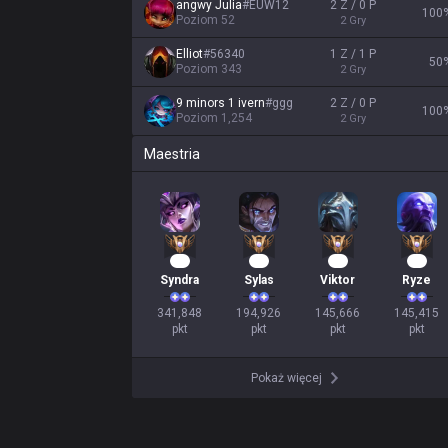
angwy Julia
#
EUW12
2 Z / 0 P
100
Poziom
52
2
Gry
Elliot
#
56340
1 Z / 1 P
50
Poziom
343
2
Gry
9 minors 1 ivern
#
ggg
2 Z / 0 P
100
Poziom
1,254
2
Gry
Maestria
34
20
16
16
Syndra
Sylas
Viktor
Ryze
341,848

194,926

145,666

145,415

pkt
pkt
pkt
pkt
Pokaż więcej