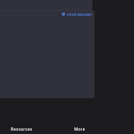
USUŃ REKLAMY
Resources
More