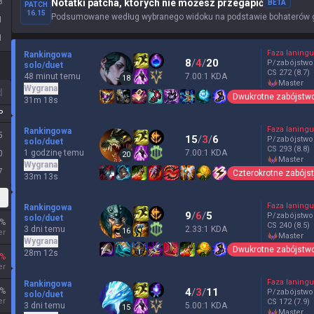
8
Notatki patcha, których nie możesz przegapić
BETA
PATCH
16.15
Podsumowane według wybranego widoku na podstawie bohaterów gr
1
1
Faza laningu
Rankingowa
8
/
4
/
20
P/zabójstwo
solo/duet
CS
272
(8.7)
48 minut temu
7.00:1 KDA
18
master
Wygrana
d
Dwukrotne zabójstw
31m 18s
P
Faza laningu
Rankingowa
5
15
/
3
/
6
P/zabójstwo
solo/duet
CS
293
(8.8)
1 godzinę temu
7.00:1 KDA
0
20
master
Wygrana
7
Czterokrotne zabójs
33m 13s
lastyczna
Faza laningu
Rankingowa
9
/
6
/
5
P/zabójstwo
solo/duet
%
CS
240
(8.5)
3 dni temu
2.33:1 KDA
16
er
master
Wygrana
Dwukrotne zabójstw
28m 12s
%
er
Faza laningu
Rankingowa
%
4
/
3
/
11
P/zabójstwo
solo/duet
er
CS
172
(7.9)
3 dni temu
5.00:1 KDA
15
master