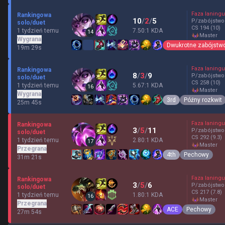
Faza laningu
Rankingowa
10
/
2
/
5
P/zabójstwo
solo/duet
CS
194
(10)
1 tydzień temu
7.50:1 KDA
14
master
Wygrana
Dwukrotne zabójstw
19m 29s
Faza laningu
Rankingowa
8
/
3
/
9
P/zabójstwo
solo/duet
CS
258
(10)
1 tydzień temu
5.67:1 KDA
16
master
Wygrana
3rd
Późny rozkwit
25m 45s
Faza laningu
Rankingowa
3
/
5
/
11
P/zabójstwo
solo/duet
CS
292
(9.3)
1 tydzień temu
2.80:1 KDA
17
master
Przegrana
4th
Pechowy
31m 21s
Faza laningu
Rankingowa
3
/
5
/
6
P/zabójstwo
solo/duet
CS
217
(7.8)
1 tydzień temu
1.80:1 KDA
16
master
Przegrana
ACE
Pechowy
27m 54s