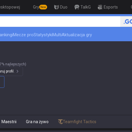
esktopowej
Gry
Duo
TalkG
Esports
New
🏆 Rank Up
ankingi
Mecze pro
Statystyki
Multi
Aktualizacja gry
7% najlepszych)
uj profil.
Maestrii
Gra na żywo
Teamfight Tactics