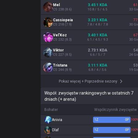
Mel
3.45:1 KDA
61
CS
238
(
8.6
)
10.8 / 5 / 6.5
33
Gi
Cassiopeia
3.23:1 KDA
77
CS
218
(
7.9
)
7.8 / 4.8 / 7.8
30
Gi
Vel'Koz
3.40:1 KDA
67
CS
232
(
8.3
)
6.1 / 4.5 / 9.3
30
Gi
Viktor
2.73:1 KDA
54
CS
227
(
8.5
)
6.6 / 5 / 7
24
Gi
Tristana
3.11:1 KDA
53
CS
244
(
8.9
)
6.8 / 4 / 5.6
19
Gi
Pokaż więcej
+
Poprzednie sezony
Współ. zwycięstw rankingowych w ostatnich 7
dniach (+ arena)
Bohater
Współczynnik zwycięstw
Anivia
1
Z
0
P
100
Olaf
1
Z
0
P
100