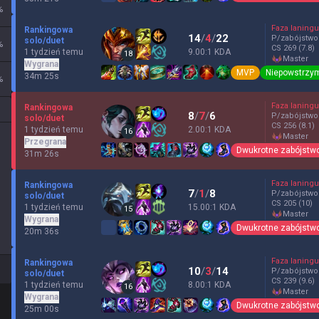
%
Faza laningu
Rankingowa
14
/
4
/
22
P/zabójstwo
solo/duet
%
CS
269
(7.8)
1 tydzień temu
9.00:1 KDA
18
master
Wygrana
MVP
Niepowstrzy
34m 25s
%
Faza laningu
Rankingowa
8
/
7
/
6
P/zabójstwo
solo/duet
CS
256
(8.1)
1 tydzień temu
2.00:1 KDA
16
master
Przegrana
Dwukrotne zabójstw
31m 26s
Faza laningu
Rankingowa
7
/
1
/
8
P/zabójstwo
solo/duet
CS
205
(10)
1 tydzień temu
15.00:1 KDA
15
master
Wygrana
Dwukrotne zabójstw
20m 36s
Faza laningu
Rankingowa
10
/
3
/
14
P/zabójstwo
solo/duet
CS
239
(9.6)
1 tydzień temu
8.00:1 KDA
16
master
Wygrana
Dwukrotne zabójstw
25m 00s