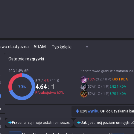
owa elastyczna
ARAM
Typ kolejki
Ostatnie rozgrywki
20G 14W 6P
Bohaterowie grani w ostatnich 2
P
100
%
(
3 Z / 0 P
)
7.00:1 KDA
8.7
/
4.3
/
11.0
%
4.64
: 1
70
%
50
%
(
1 Z / 1 P
)
3.82:1 KDA
P/zabójstwo
62
%
50
%
(
1 Z / 1 P
)
3.75:1 KDA
P
Użyj
wyniku
OP
do uzyskania bar
6
Przeanalizuj moje ostatnie mecze.
Jaki jest mój poziom umiejętnoś
9