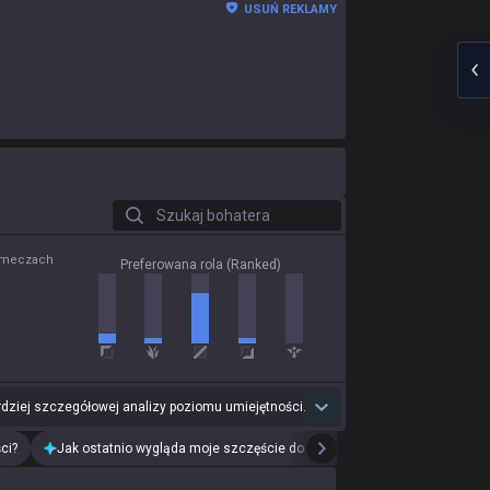
USUŃ REKLAMY
Szukaj bohatera
0 meczach
Preferowana rola (Ranked)
dziej szczegółowej analizy poziomu umiejętności.
ci?
Jak ostatnio wygląda moje szczęście do drużyn?
Przeanalizuj mój