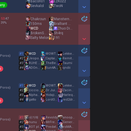
Bacon01
EzKozz
any
Sevkalol
TwoN
Show More Detail Games
53
:
47
Chakroun
Mansterninja
39
%
150ms
Bralliant Pete
WCD
Zhuo Ding
P
BrokenSMOKE
Sh4rq
Salty Melon
191
Show More Detail Games
#
1
WCD
WOWTHATLAG
Lekker Klapstoel
 Poros
)
#
2
Jeopody
Captain Stabbin
Remithebeast
#
3
RUHE bewährt
TheBeeshark
Taumi
#
4
ADOnetrick
Sun4Ash
qndii
o
Show More Detail Games
#
1
WCD
WOWTHATLAG
Lekker Klapstoel
 Poros
)
#
2
cicciobello094
Dr Juiphe
Zacinhuyeroniu
#
3
AlphaAssassin
Hidajishe
Harlequinn
#
4
gatto
LordOfPancakes
red2dragon5
o
Show More Detail Games
#
1
내가왜
Revoldy
snoopsheep
 Poros
)
#
2
nunu
MrFreelax
General Kenobyi
#
3
BOT plixzr v8
PredatorBiattch
esMACHTbutz