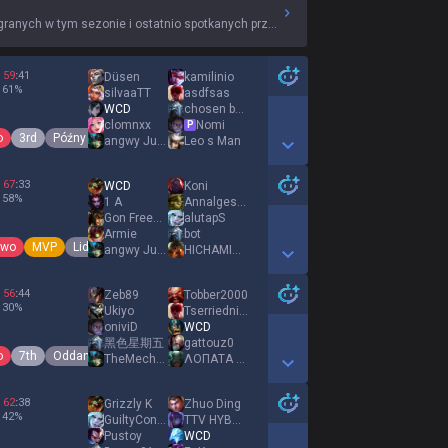
anych w tym sezonie i ostatnio spotkanych przeciwników.
59
:
41
Düsen
kamilinio
61
%
silvaaTT
asdfsas
WCD
chosen by grace
clomnxx
Nomi
P
o
3rd
Późny rozkwit
angwy Julia
Leo s Man
Show More Detail Games
67
:
33
WCD
Koni
58
%
1 A
Annalgesico33
Gon Freecss
alutapS
Armie
bot
two
MVP
Lider
angwy Julia
HICHAMINHO
Show More Detail Games
56
:
44
Zeb89
Tobber2000
30
%
Ukiyo
Tserriednich
oniviD
WCD
黑色星期五
gattouz0
o
7th
Oddany
TheMechan1c
ΛΟΠΑΤΑ ΓΟΒHΑ
Show More Detail Games
62
:
38
Grizzly K
Zhuo Ding
42
%
GuiltyConscience
TTV HYBRADGE
Pustoy
WCD