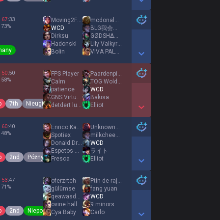
Show More Detail Games
67
:
33
Moving2Fast
mcdonalds bag
73
%
WCD
BLG我会赢PWadking
Dirksu
GØDSHΔRD DESCΞNT
Hadonski
Lily Valkyria
many
Bolin
VIVA PALESTINA
Show More Detail Games
50
:
50
FPS Player
Paardenpikkie
58
%
Calm
TOG Woldjo
patience
WCD
GNS Virtuose
Bakisa
o
7th
Nieugięty
detdert lulu acc
Elliot
Show More Detail Games
60
:
40
Enrico Kanciano
UnknownGenius
48
%
Spotiex
milkcheesebread
Donald Drаper
WCD
Espetos Maker
ライト
o
2nd
Późny rozkwit
Fresca
Elliot
Show More Detail Games
53
:
47
oferzrtch
Ptin de rajel
71
%
gülümse
fang yuan
qeawasdasd
WCD
ovine hall
9 minors 1 ivern
o
2nd
Niepowstrzymany
Cya Baby
Carlo