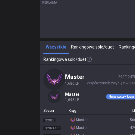
REKLAMA
Wszystkie
Rankingowa solo/duet
Ranking
Rankingowa solo/duet
master
290
Z
247
Współczynnik zwycięstw
54
1,680
LP
master
Najwyższy krąg
1,698
LP
Sezon
Krąg
L
master
56
S2025
master
42
S2024 S3