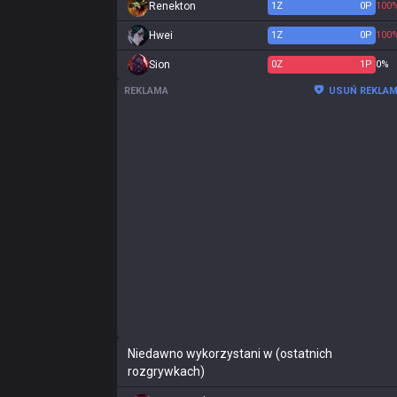
Renekton
1
Z
0
P
100
Hwei
1
Z
0
P
100
Sion
0
Z
1
P
0%
REKLAMA
USUŃ REKLA
Niedawno wykorzystani w (ostatnich
rozgrywkach)