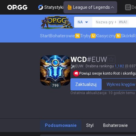
Statystyki
League of Legends
D
Szukaj summoner
NA
Nazwa gry +
#NA1
Start
Bohaterowie
Tryby
Klasyczny
Skórki
R
N
U
N
WCD
#
EUW
EUW
Drabina rankingu
1,182
(0.037
Powiąż swoje konto Riot i skonfigur
Zaktualizuj
Wykres kręgów
799
Ostatnia aktualizacja
:
10 godzin temu
Podsumowanie
Styl
Bohaterowie