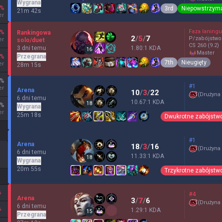
Wygrana
%
3rd
Niepowstrzym
21m 42s
er
Faza laningu
%
Rankingowa
2
/
5
/
7
P/zabójstwo
er
solo/duet
CS
260
(9.2)
3 dni temu
1.80:1 KDA
16
master
Przegrana
%
7th
Nieugięty
er
28m 15s
%
#1
er
Arena
10
/
3
/
22
(
Drużyna
6 dni temu
10.67:1 KDA
18
%
Wygrana
er
25m 18s
Dwukrotne zabójstw
#1
Arena
18
/
3
/
16
(
Drużyna
6 dni temu
11.33:1 KDA
18
Wygrana
20m 55s
Trzykrotne zabójstw
%
#4
Arena
3
/
7
/
6
(
Drużyna
6 dni temu
%
1.29:1 KDA
15
Przegrana