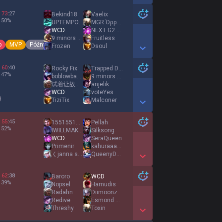
Show More Detail Games
73
:
27
Bekind18
Vaelix
50
%
UPTEMPO SNIFFER
MGR Όρροlí
WCD
NEXT G2 MIDKING
9 minors 1 ivern
Fruitless
o
MVP
Późny rozkwit
Frozen
Dsoul
Show More Detail Games
60
:
40
Rocky Fix
Trapped Demon
47
%
boblowbasher
9 minors 1 ivern
试着让故事继续
anjelik
WCD
voteYes
TiziTix
Malconer
Show More Detail Games
55
:
45
1551551551551551
Pellah
52
%
IWILLMAKEIT
Silksong
WCD
SeraQueen
Primenir
kahuraaaaaaaaaaa
くjanna superstar
QueenyDeluxe
Show More Detail Games
62
:
38
Baroro
WCD
39
%
Nopsel
Hamudis
Radahn
Diimoonz
Redive
Esmond Dantès
Threshy
Toxin
Show More Detail Games