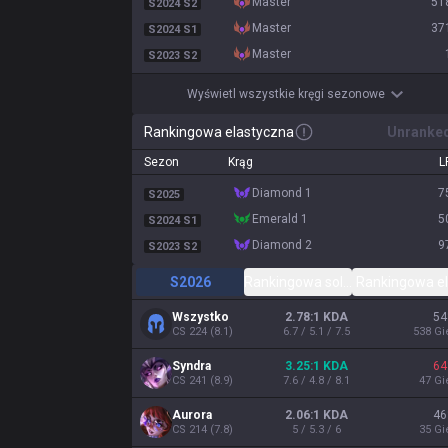
master
51
S2024 S2
master
37
S2024 S1
master
S2023 S2
Wyświetl wszystkie kręgi sezonowe
Rankingowa elastyczna
Unranke
Sezon
Krąg
L
diamond 1
7
S2025
emerald 1
5
S2024 S1
diamond 2
9
S2023 S2
S2026
Rankingowa solo/duet
Rankingowa e
Wszystko
2.78:1 KDA
54
CS
224
(
8.1
)
6.7 / 5.1 / 7.5
538
Gi
Syndra
3.25:1 KDA
64
CS
241
(
8.9
)
7.6 / 4.8 / 8.1
47
Gi
Aurora
2.06:1 KDA
46
CS
214
(
7.8
)
5 / 5.3 / 6
35
Gi