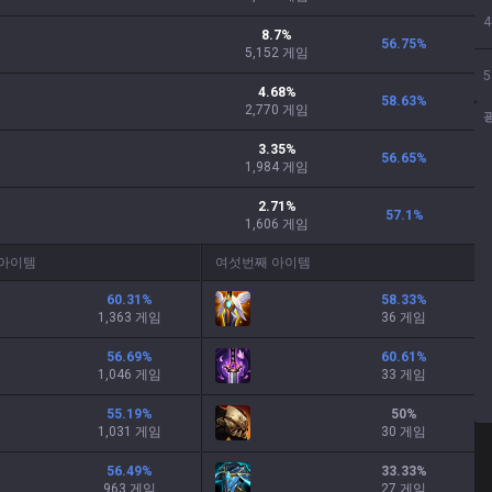
4
8.7
%
56.75
%
5,152
게임
5
4.68
%
58.63
%
2,770
게임
3.35
%
56.65
%
1,984
게임
2.71
%
57.1
%
1,606
게임
 아이템
여섯번째 아이템
60.31
%
58.33
%
1,363 게임
36 게임
56.69
%
60.61
%
1,046 게임
33 게임
55.19
%
50
%
1,031 게임
30 게임
56.49
%
33.33
%
963 게임
27 게임