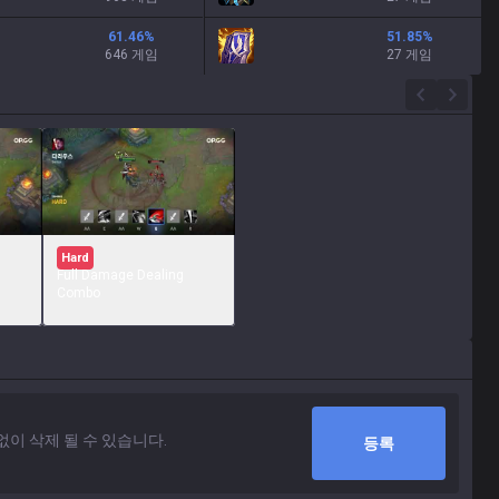
61.46
%
51.85
%
646 게임
27 게임
Hard
Full Damage Dealing
Combo
등록