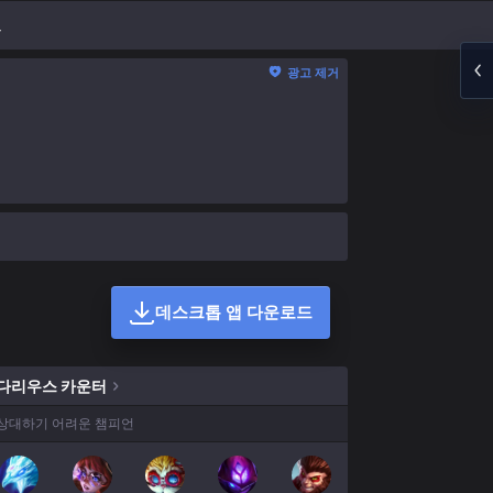
드
광고 제거
데스크톱 앱 다운로드
다리우스
카운터
상대하기 어려운 챔피언