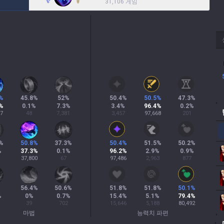
31,106 게임
%
45.8
%
52
%
50.4
%
50.5
%
47.3
%
%
0.1
%
7.3
%
3.4
%
96.4
%
0.2
%
57
48
7,381
3,457
97,668
201
%
50.8
%
37.3
%
50.4
%
51.5
%
50.2
%
%
37.3
%
0.1
%
96.2
%
2.9
%
0.9
%
37,800
67
97,486
2,963
877
%
56.4
%
50.6
%
51.8
%
51.8
%
50.1
%
%
0
%
0.7
%
15.4
%
5.1
%
79.4
%
39
702
15,646
5,188
80,492
마법
능력치 파편