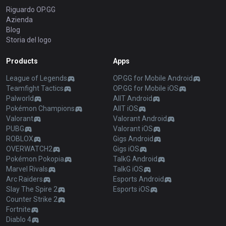
Riguardo OP.GG
Azienda
Blog
Storia del logo
Products
Apps
League of Legends
OP.GG for Mobile Android
Teamfight Tactics
OP.GG for Mobile iOS
Palworld
AllT Android
Pokémon Champions
AllT iOS
Valorant
Valorant Android
PUBG
Valorant iOS
ROBLOX
Gigs Android
OVERWATCH2
Gigs iOS
Pokémon Pokopia
TalkG Android
Marvel Rivals
TalkG iOS
Arc Raiders
Esports Android
Slay The Spire 2
Esports iOS
Counter Strike 2
Fortnite
Diablo 4