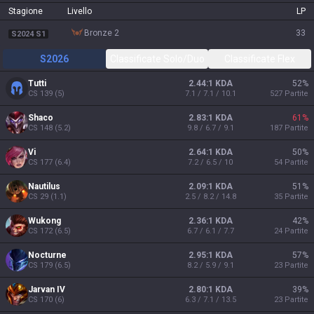
Stagione
Livello
LP
bronze 2
33
S2024 S1
S2026
Classificate Solo/Duo
Classificate Flex
Tutti
2.44:1 KDA
52
%
CS
139
(
5
)
7.1 / 7.1 / 10.1
527
Partite
Shaco
2.83:1 KDA
61
%
CS
148
(
5.2
)
9.8 / 6.7 / 9.1
187
Partite
Vi
2.64:1 KDA
50
%
CS
177
(
6.4
)
7.2 / 6.5 / 10
54
Partite
Nautilus
2.09:1 KDA
51
%
CS
29
(
1.1
)
2.5 / 8.2 / 14.8
35
Partite
Wukong
2.36:1 KDA
42
%
CS
172
(
6.5
)
6.7 / 6.1 / 7.7
24
Partite
Nocturne
2.95:1 KDA
57
%
CS
179
(
6.5
)
8.2 / 5.9 / 9.1
23
Partite
Jarvan IV
2.80:1 KDA
39
%
CS
170
(
6
)
6.3 / 7.1 / 13.5
23
Partite