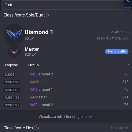
Tutti
Classificate Solo/Duo
diamond 1
274
V
253
S
Tasso di vittoria
52
%
50
LP
master
Tier più alto
923
LP
Stagione
Livello
LP
diamond 2
75
S2025
master
318
S2024 S3
diamond 1
75
S2024 S2
master
271
S2024 S1
diamond 2
75
S2023 S2
Visualizza tutti i tier stagione
Classificate Flex
Unranked