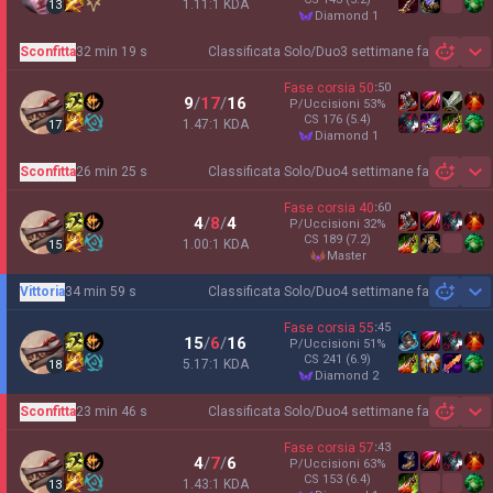
1.11:1 KDA
13
diamond 1
Sconfitta
32 min 19 s
Classificata Solo/Duo
3 settimane fa
Sh
Fase corsia
50
:
50
9
/
17
/
16
P/Uccisioni
53
%
CS
176
(5.4)
1.47:1 KDA
17
diamond 1
Sconfitta
26 min 25 s
Classificata Solo/Duo
4 settimane fa
Sh
Fase corsia
40
:
60
4
/
8
/
4
P/Uccisioni
32
%
CS
189
(7.2)
1.00:1 KDA
15
master
Vittoria
34 min 59 s
Classificata Solo/Duo
4 settimane fa
Sh
Fase corsia
55
:
45
15
/
6
/
16
P/Uccisioni
51
%
CS
241
(6.9)
5.17:1 KDA
18
diamond 2
Sconfitta
23 min 46 s
Classificata Solo/Duo
4 settimane fa
Sh
Fase corsia
57
:
43
4
/
7
/
6
P/Uccisioni
63
%
CS
153
(6.4)
1.43:1 KDA
13