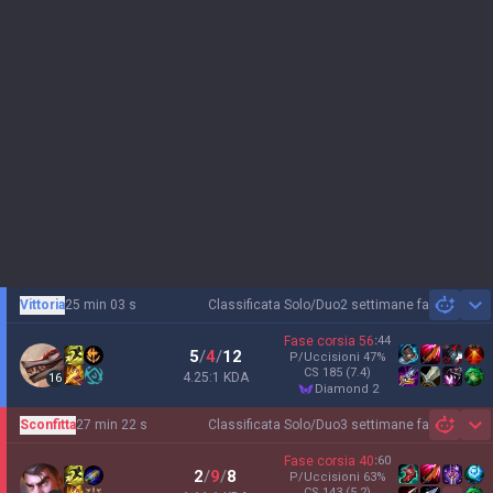
Vittoria
25 min 03 s
Classificata Solo/Duo
2 settimane fa
Sh
Fase corsia
56
:
44
5
/
4
/
12
P/Uccisioni
47
%
CS
185
(7.4)
4.25:1 KDA
16
diamond 2
Sconfitta
27 min 22 s
Classificata Solo/Duo
3 settimane fa
Sh
Fase corsia
40
:
60
2
/
9
/
8
P/Uccisioni
63
%
CS
143
(5.2)