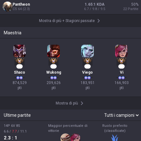
Pantheon
1.65:1 KDA
50
%
CS
64
(
2.3
)
6.7 / 9.8 / 9.5
22
Partite
Mostra di più
+
Stagioni passate
Maestria
82
22
19
18
Shaco
Wukong
Viego
Vi
874,529

209,626

183,951

166,903

pti
pti
pti
pti
Mostra di più
Ultime partite
14P 6V 8S
Maggior percentuale di
Ruolo preferito
vittorie
(classificate)
6.6
/
7.7
/
11.1
2.3
: 1