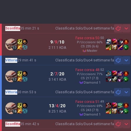
Sconfitta
35 min 21 s
Classificata Solo/Duo
4 settimane fa
Sh
Fase corsia
50
:
50
9
/
9
/
10
P/Uccisioni
66
%
CS
235
(6.6)
2.11:1 KDA
17
master
Vittoria
29 min 41 s
Classificata Solo/Duo
4 settimane fa
Sh
Fase corsia
48
:
52
2
/
7
/
20
P/Uccisioni
71
%
CS
217
(7.3)
3.14:1 KDA
17
diamond 1
Vittoria
30 min 53 s
Classificata Solo/Duo
4 settimane fa
Sh
Fase corsia
51
:
49
13
/
4
/
20
P/Uccisioni
69
%
CS
243
(7.9)
8.25:1 KDA
18
diamond 1
Sconfitta
35 min 42 s
Classificata Solo/Duo
4 settimane fa
Sh