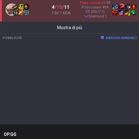
Fase corsia
37
:
63
4
/
10
/
11
P/Uccisioni
45
%
CS
253
(7.1)
1.50:1 KDA
18
diamond 1
Mostra di più
PUBBLICITÀ
RIMUOVI ANNUNCI
OP.GG