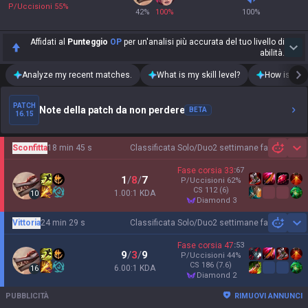
P/Uccisioni
55
%
42
%
100
%
100
%
Affidati al
Punteggio
OP
per un'analisi più accurata del tuo livello di
abilità.
Analyze my recent matches.
What is my skill level?
How is my t
PATCH
Note della patch da non perdere
BETA
16.15
Sconfitta
18 min 45 s
Classificata Solo/Duo
2 settimane fa
Sh
Fase corsia
33
:
67
1
/
8
/
7
P/Uccisioni
62
%
CS
112
(6)
1.00:1 KDA
10
diamond 3
Vittoria
24 min 29 s
Classificata Solo/Duo
2 settimane fa
Sh
Fase corsia
47
:
53
9
/
3
/
9
P/Uccisioni
44
%
CS
186
(7.6)
6.00:1 KDA
16
diamond 2
PUBBLICITÀ
RIMUOVI ANNUNCI