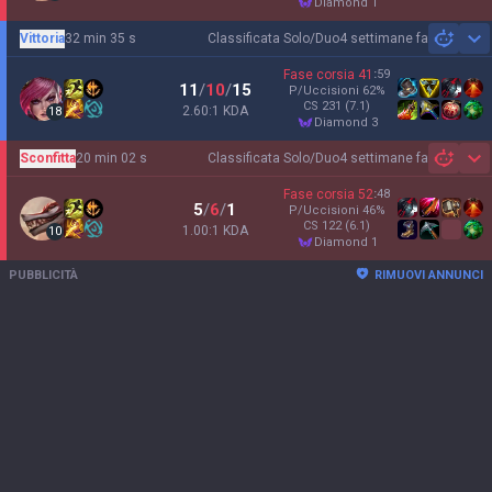
diamond 1
Vittoria
32 min 35 s
Classificata Solo/Duo
4 settimane fa
Sh
Fase corsia
41
:
59
11
/
10
/
15
P/Uccisioni
62
%
CS
231
(7.1)
2.60:1 KDA
18
diamond 3
Sconfitta
20 min 02 s
Classificata Solo/Duo
4 settimane fa
Sh
Fase corsia
52
:
48
5
/
6
/
1
P/Uccisioni
46
%
CS
122
(6.1)
1.00:1 KDA
10
diamond 1
PUBBLICITÀ
RIMUOVI ANNUNCI