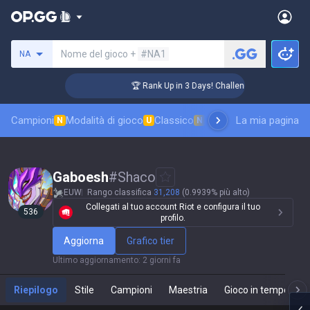
Cerca un evocatore
Nome del gioco +
#NA1
NA
r Coaching
🏆 Rank Up in 3 Days! Challenger Coaching
Campioni
Modalità di gioco
Classico
Classifica skin
La mia pagina
Classifi
N
U
N
Gaboesh
#
Shaco
EUW
Rango classifica
31,208
(0.9939% più alto)
Collegati al tuo account Riot e configura il tuo
536
profilo.
Aggiorna
Grafico tier
Ultimo aggiornamento
:
2 giorni fa
Riepilogo
Stile
Campioni
Maestria
Gioco in tempo real