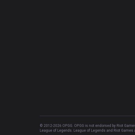
© 2012-
2026
OP.GG. OP.GG is not endorsed by Riot Games 
League of Legends. League of Legends and Riot Games ar