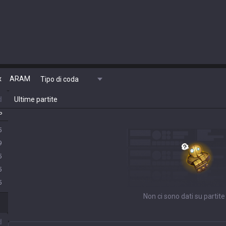
x
ARAM
Tipo di coda
d
Ultime partite
P
5
9
5
5
5
Non ci sono dati su partite
d