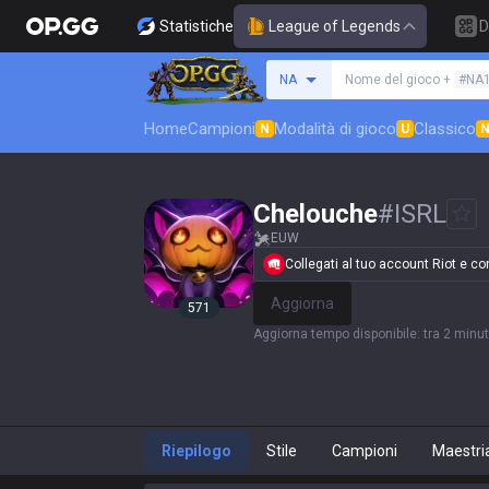
Statistiche
League of Legends
D
Cerca un evocatore
NA
Nome del gioco +
#NA
Home
Campioni
Modalità di gioco
Classico
N
U
Chelouche
#
ISRL
EUW
Collegati al tuo account Riot e conf
Aggiorna
571
Aggiorna tempo disponibile
:
tra 2 minut
Riepilogo
Stile
Campioni
Maestri