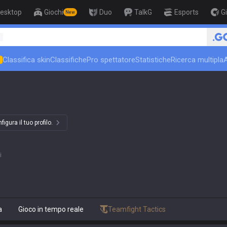
esktop
Giochi
Duo
TalkG
Esports
G
New
1
Classifica skin
Classifiche
Pro spettatore
Statistiche
Ricerca multipla
N
igura il tuo profilo.
i
a
Gioco in tempo reale
Teamfight Tactics