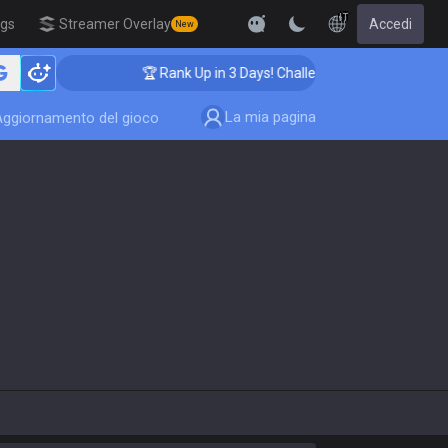
IT
igs
Streamer Overlay
Accedi
New
🏆 Rank Up in 3 Days! Challenger Coaching
La mia pagina
Aggiornamento del gioco