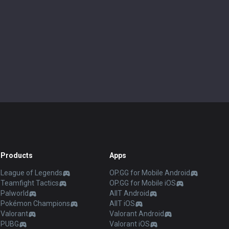
Products
Apps
League of Legends
OP.GG for Mobile Android
Teamfight Tactics
OP.GG for Mobile iOS
Palworld
AllT Android
Pokémon Champions
AllT iOS
Valorant
Valorant Android
PUBG
Valorant iOS