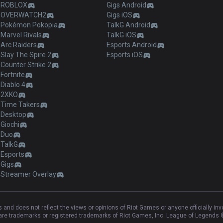
ROBLOX
Gigs Android
OVERWATCH2
Gigs iOS
Pokémon Pokopia
TalkG Android
Marvel Rivals
TalkG iOS
Arc Raiders
Esports Android
Slay The Spire 2
Esports iOS
Counter Strike 2
Fortnite
Diablo 4
2XKO
Time Takers
Desktop
Giochi
Duo
TalkG
Esports
Gigs
Streamer Overlay
and does not reflect the views or opinions of Riot Games or anyone officially in
e trademarks or registered trademarks of Riot Games, Inc. League of Legends ©