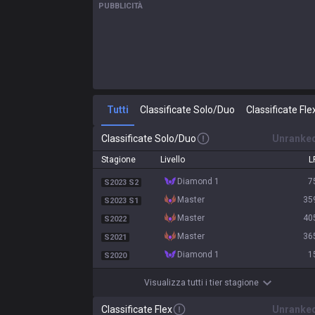
PUBBLICITÀ
Tutti
Classificate Solo/Duo
Classificate Fle
Classificate Solo/Duo
Unranke
Stagione
Livello
L
diamond 1
7
S2023 S2
master
35
S2023 S1
master
40
S2022
master
36
S2021
diamond 1
1
S2020
Visualizza tutti i tier stagione
Classificate Flex
Unranke