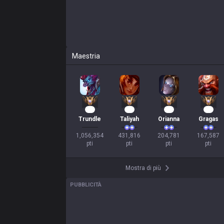
Maestria
95
40
19
16
Trundle
Taliyah
Orianna
Gragas
1,056,354

431,816

204,781

167,587

pti
pti
pti
pti
Mostra di più
PUBBLICITÀ