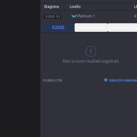
Stagione
Livello
L
platinum 1
4
S2023 S2
S2025
Classificate Solo/Duo
Classificate Fl
Non ci sono risultati registrati.
PUBBLICITÀ
RIMUOVI ANNUN