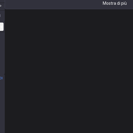
Mostra di più
P
1
ex
CI