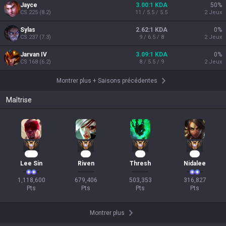
Jayce
3.00:1 KDA
50
%
CS
225
(
8.2
)
11 / 5.5 / 5.5
2
Jeux
Sylas
2.62:1 KDA
0
%
CS
237
(
7.3
)
9 / 6.5 / 8
2
Jeux
Jarvan IV
3.09:1 KDA
0
%
CS
168
(
6.2
)
8 / 5.5 / 9
2
Jeux
Montrer plus
+
Saisons précédentes
Maîtrise
104
63
45
31
Lee Sin
Riven
Thresh
Nidalee
1,118,600

679,406

503,353

316,827

Pts
Pts
Pts
Pts
Montrer plus