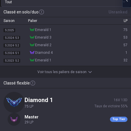
Tout
Classé en solo/duo
Unranked
Saison
Palier
LP
emerald 1
75
S2025
emerald 3
53
S2024 S3
emerald 2
57
S2024 S2
diamond 4
1
S2024 S1
emerald 1
32
S2023 S2
Voir tous les paliers de saison
Classé flexible
diamond 1
16
V
13
D
Taux de victoire
55
%
75
LP
master
Top Tier
29
LP