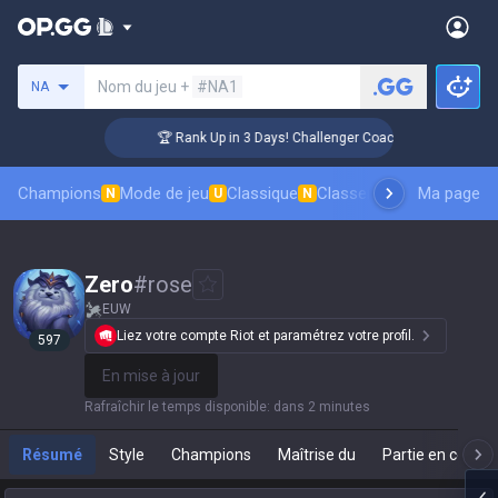
Rechercher un invocateur
Nom du jeu +
#NA1
NA
🏆 Rank Up in 3 Days! Challenger Coaching
Champions
Mode de jeu
Classique
Classement des skins
Ma page
Cl
N
U
N
Zero
#
rose
EUW
Liez votre compte Riot et paramétrez votre profil.
597
En mise à jour
Rafraîchir le temps disponible
:
dans 2 minutes
Résumé
Style
Champions
Maîtrise du
Partie en cours