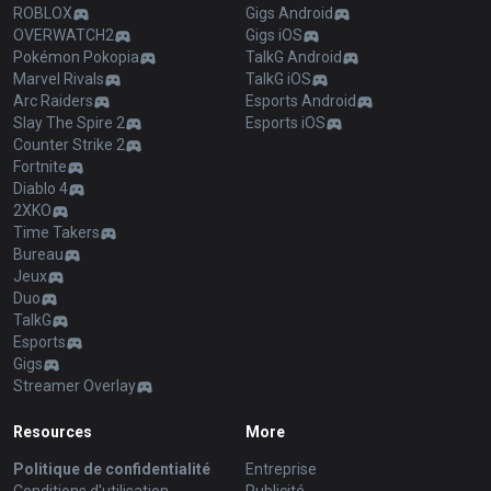
ROBLOX
Gigs Android
OVERWATCH2
Gigs iOS
Pokémon Pokopia
TalkG Android
Marvel Rivals
TalkG iOS
Arc Raiders
Esports Android
Slay The Spire 2
Esports iOS
Counter Strike 2
Fortnite
Diablo 4
2XKO
Time Takers
Bureau
Jeux
Duo
TalkG
Esports
Gigs
Streamer Overlay
Resources
More
Politique de confidentialité
Entreprise