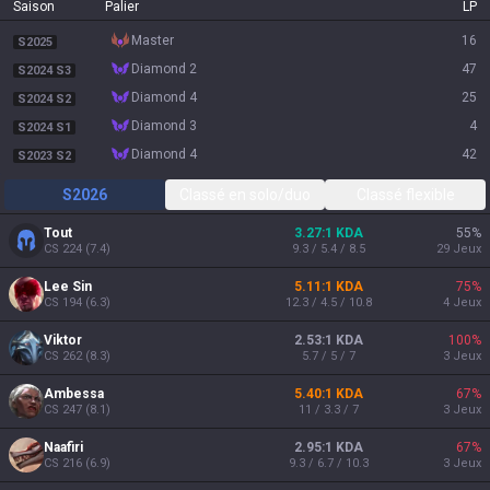
Saison
Palier
LP
master
16
S2025
diamond 2
47
S2024 S3
diamond 4
25
S2024 S2
diamond 3
4
S2024 S1
diamond 4
42
S2023 S2
S2026
Classé en solo/duo
Classé flexible
Tout
3.27:1 KDA
55
%
CS
224
(
7.4
)
9.3 / 5.4 / 8.5
29
Jeux
Lee Sin
5.11:1 KDA
75
%
CS
194
(
6.3
)
12.3 / 4.5 / 10.8
4
Jeux
Viktor
2.53:1 KDA
100
%
CS
262
(
8.3
)
5.7 / 5 / 7
3
Jeux
Ambessa
5.40:1 KDA
67
%
CS
247
(
8.1
)
11 / 3.3 / 7
3
Jeux
Naafiri
2.95:1 KDA
67
%
CS
216
(
6.9
)
9.3 / 6.7 / 10.3
3
Jeux