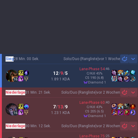
Sieg
28 Min. 00 Sek.
Solo/Duo (Rangliste)
vor 1 Woche
Sh
Lane-Phase
54
:
46
12
/
9
/
5
C/Kill
45
%
CS
190
(6.8)
1.89:1 KDA
16
diamond 1
Niederlage
31 Min. 21 Sek.
Solo/Duo (Rangliste)
vor 2 Wochen
Sh
Lane-Phase
60
:
40
7
/
13
/
9
C/Kill
43
%
CS
205
(6.5)
1.23:1 KDA
16
diamond 1
Niederlage
30 Min. 12 Sek.
Solo/Duo (Rangliste)
vor 2 Wochen
Sh
Lane-Phase
75
:
25