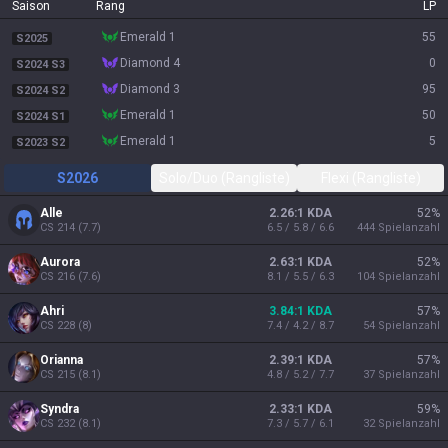
Saison
Rang
LP
emerald 1
55
S2025
diamond 4
0
S2024 S3
diamond 3
95
S2024 S2
emerald 1
50
S2024 S1
emerald 1
5
S2023 S2
S2026
Solo/Duo (Rangliste)
Flexi (Rangliste)
Alle
2.26:1 KDA
52
%
CS
214
(
7.7
)
6.5 / 5.8 / 6.6
444
Spielanzahl
Aurora
2.63:1 KDA
52
%
CS
216
(
7.6
)
8.1 / 5.5 / 6.3
104
Spielanzahl
Ahri
3.84:1 KDA
57
%
CS
228
(
8
)
7.4 / 4.2 / 8.7
54
Spielanzahl
Orianna
2.39:1 KDA
57
%
CS
215
(
8.1
)
4.8 / 5.2 / 7.7
37
Spielanzahl
Syndra
2.33:1 KDA
59
%
CS
232
(
8.1
)
7.3 / 5.7 / 6.1
32
Spielanzahl