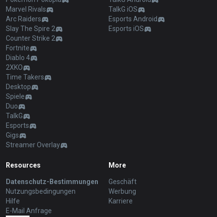
Marvel Rivals
TalkG iOS
Arc Raiders
Esports Android
Slay The Spire 2
Esports iOS
Counter Strike 2
Fortnite
Diablo 4
2XKO
Time Takers
Desktop
Spiele
Duo
TalkG
Esports
Gigs
Streamer Overlay
Resources
More
Datenschutz-Bestimmungen
Geschäft
Nutzungsbedingungen
Werbung
Hilfe
Karriere
E-Mail Anfrage