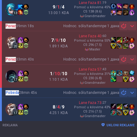
Lane Faza
81
:
19
9
/
1
/
4
Pomoć u kilovima
45
%
CS
138
(8.6)
13.00:1 KDA
13
grandmaster
Poraz
39min 18s
Hodnoc. sólo/tandem
пре 1 дана
Sh
Lane Faza
40
:
60
7
/
9
/
10
Pomoć u kilovima
55
%
CS
296
(7.5)
1.89:1 KDA
20
master
Poraz
33min 43s
Hodnoc. sólo/tandem
пре 1 дана
Sh
Lane Faza
57
:
43
1
/
10
/
10
Pomoć u kilovima
31
%
CS
230
(6.8)
1.10:1 KDA
17
grandmaster
Pobeda
28min 45s
Hodnoc. sólo/tandem
пре 1 дана
Sh
Lane Faza
73
:
27
8
/
4
/
9
Pomoć u kilovima
43
%
CS
216
(7.5)
4.25:1 KDA
17
grandmaster
REKLAMA
UKLONI REKLAME