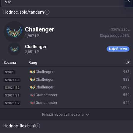
Vše
Hodnoc. sólo/tandem
challenger
336
W
296
L
Stopa pobeda
53
%
1,907
LP
challenger
Najviši nivo
2,051
LP
Sezona
Rang
LP
challenger
963
S2025
challenger
883
S2024 S3
challenger
1,009
S2024 S2
grandmaster
552
S2024 S1
grandmaster
644
S2023 S2
Prikaži nivoe svih sezona
Hodnoc. flexibilní