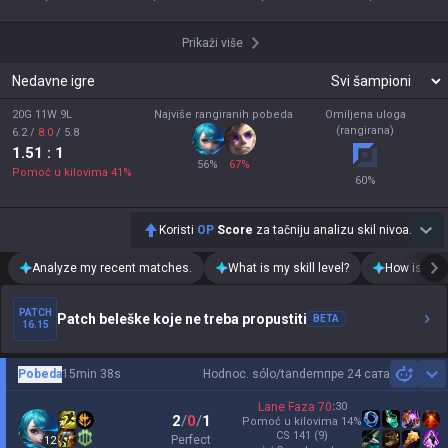
Prikaži više
Nedavne igre
20G 11W 9L
Najviše rangiranih pobeda
Omiljena uloga
(rangirana)
6.2
/
8.0
/
5.8
1.51
: 1
56
%
67
%
Pomoć u kilovima
41
%
60
%
Koristi
OP
Score
za tačniju analizu skil nivoa.
Analyze my recent matches.
What is my skill level?
How is my t
PATCH
Patch beleške koje ne treba propustiti
BETA
16.15
Pobeda
15min 38s
Hodnoc. sólo/tandem
пре 24 сата
Sh
Lane Faza
70
:
30
2
/
0
/
1
Pomoć u kilovima
14
%
CS
141
(9)
Perfect
12