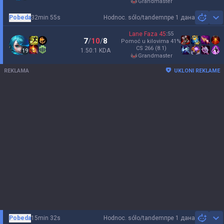
grandmaster
Pobeda
32min 55s
Hodnoc. sólo/tandem
пре 1 дана
Sh
Lane Faza
45
:
55
7
/
10
/
8
Pomoć u kilovima
41
%
CS
266
(8.1)
1.50:1 KDA
19
grandmaster
REKLAMA
UKLONI REKLAME
Pobeda
15min 32s
Hodnoc. sólo/tandem
пре 1 дана
Sh