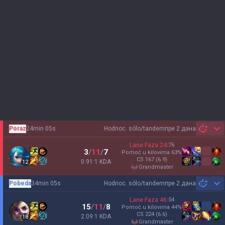
Poraz
24min 05s
Hodnoc. sólo/tandem
пре 2 дана
Sh
Lane Faza
24
:
76
3
/
11
/
7
Pomoć u kilovima
63
%
CS
167
(6.9)
0.91:1 KDA
12
grandmaster
Pobeda
34min 05s
Hodnoc. sólo/tandem
пре 2 дана
Sh
Lane Faza
46
:
54
15
/
11
/
8
Pomoć u kilovima
44
%
CS
224
(6.6)
2.09:1 KDA
18
grandmaster