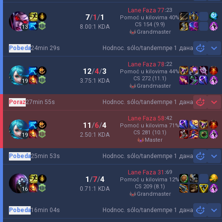
Lane Faza
77
:
23
7
/
1
/
1
Pomoć u kilovima
40
%
CS
154
(9.9)
8.00:1 KDA
13
grandmaster
Pobeda
24min 29s
Hodnoc. sólo/tandem
пре 1 дана
Sh
Lane Faza
78
:
22
12
/
4
/
3
Pomoć u kilovima
44
%
CS
272
(11.1)
3.75:1 KDA
19
grandmaster
Poraz
27min 55s
Hodnoc. sólo/tandem
пре 1 дана
Sh
Lane Faza
58
:
42
11
/
6
/
4
Pomoć u kilovima
71
%
CS
281
(10.1)
2.50:1 KDA
19
master
Pobeda
25min 53s
Hodnoc. sólo/tandem
пре 1 дана
Sh
Lane Faza
31
:
69
1
/
7
/
4
Pomoć u kilovima
12
%
CS
209
(8.1)
0.71:1 KDA
16
grandmaster
Pobeda
16min 04s
Hodnoc. sólo/tandem
пре 1 дана
Sh