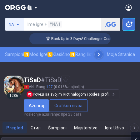
Pretraži invokatora
Ime igre +
#NA1
NA
🏆 Rank Up in 3 Days! Challenger Coaching
Šampioni
Mod Igre
Klasično
Rang lista skinova
Moja Stranica
Rangiranje
Pro
N
U
N
TiSaD
#
TiSaD
VN
Rang
127
(0.016% najboljih)
Poveži sa svojim Riot nalogom i podesi profil.
1286
Ažuriraj
Grafikon nivoa
Poslednje ažuriranje
:
пре 23 сата
Pregled
Стил
Šampioni
Majstorstvo
Igra Uživo
T