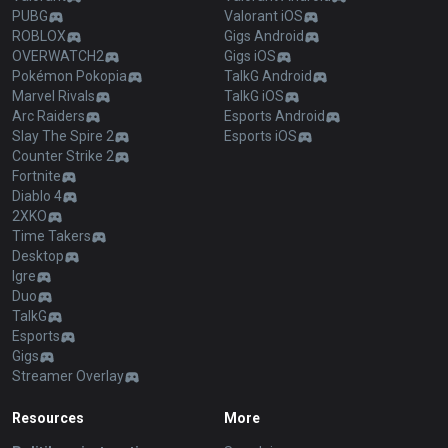
PUBG
Valorant iOS
ROBLOX
Gigs Android
OVERWATCH2
Gigs iOS
Pokémon Pokopia
TalkG Android
Marvel Rivals
TalkG iOS
Arc Raiders
Esports Android
Slay The Spire 2
Esports iOS
Counter Strike 2
Fortnite
Diablo 4
2XKO
Time Takers
Desktop
Igre
Duo
TalkG
Esports
Gigs
Streamer Overlay
Resources
More