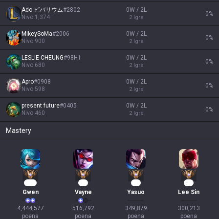
Ado ビバリウム
#
2802
0W / 2L
0
%
Nivo
1,374
2
Igre
MikeySoMa
#
2006
0W / 2L
0
%
Nivo
900
2
Igre
LESLIE CHEUNG
#
98H1
0W / 2L
0
%
Nivo
680
2
Igre
Apro
#
0908
0W / 2L
0
%
Nivo
598
2
Igre
present future
#
0405
0W / 2L
0
%
Nivo
460
2
Igre
Mastery
407
46
31
27
Gwen
Vayne
Yasuo
Lee Sin
4,444,577

516,792

349,879

300,213

poena
poena
poena
poena