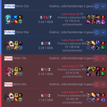
Pobeda
30min 22s
Hodnoc. sólo/tandem
пре 2 дана
Sh
Lane Faza
25
:
75
3
/
16
/
7
Pomoć u kilovima
26
%
CS
194
(6.4)
0.63:1 KDA
17
grandmaster
Pobeda
23min 04s
Hodnoc. sólo/tandem
пре 4 дана
Sh
Lane Faza
44
:
56
8
/
7
/
8
Pomoć u kilovima
40
%
CS
158
(6.8)
2.29:1 KDA
14
grandmaster
Poraz
15min 18s
Hodnoc. sólo/tandem
пре 4 дана
Sh
Lane Faza
21
:
79
0
/
6
/
2
Pomoć u kilovima
50
%
CS
91
(5.9)
0.33:1 KDA
9
grandmaster
Poraz
28min 00s
Hodnoc. sólo/tandem
пре 4 дана
Sh
Lane Faza
57
:
43
6
/
7
/
2
Pomoć u kilovima
62
%
CS
252
(9)
1.14:1 KDA
16
grandmaster