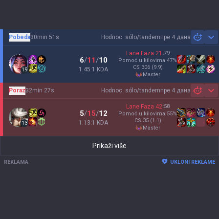
Pobeda
30min 51s
Hodnoc. sólo/tandem
пре 4 дана
Sh
Lane Faza
21
:
79
6
/
11
/
10
Pomoć u kilovima
47
%
CS
306
(9.9)
1.45:1 KDA
19
master
Poraz
32min 27s
Hodnoc. sólo/tandem
пре 4 дана
Sh
Lane Faza
42
:
58
5
/
15
/
12
Pomoć u kilovima
55
%
CS
35
(1.1)
1.13:1 KDA
13
master
Prikaži više
REKLAMA
UKLONI REKLAME