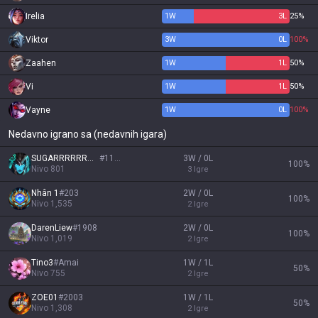
Irelia
1
W
3
L
25%
Viktor
3
W
0
L
100%
Zaahen
1
W
1
L
50%
Vi
1
W
1
L
50%
Vayne
1
W
0
L
100%
Nedavno igrano sa (nedavnih igara)
SUGARRRRRRRRR
#
1186
3W / 0L
100
%
Nivo
801
3
Igre
Nhân 1
#
203
2W / 0L
100
%
Nivo
1,535
2
Igre
DarenLiew
#
1908
2W / 0L
100
%
Nivo
1,019
2
Igre
Tino3
#
Amai
1W / 1L
50
%
Nivo
755
2
Igre
ZOE01
#
2003
1W / 1L
50
%
Nivo
1,308
2
Igre