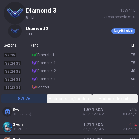
diamond 3
16
W
11
L
Stopa pobeda
59
%
81
LP
diamond 2
Najviši nivo
1
LP
Sezona
Rang
LP
emerald 1
75
S2025
diamond 1
75
S2024 S3
diamond 2
40
S2024 S2
diamond 1
50
S2024 S1
master
1
S2023 S2
S2026
Hodnoc. sólo/tandem
Hodnoc. flexibilní
Sve
1.67:1 KDA
54
%
CS
197
(
7.5
)
6.9 / 7.2 / 5.2
658
Partije
Gwen
1.71:1 KDA
60
%
CS
210
(
8
)
7.8 / 7.2 / 4.5
393
Partije