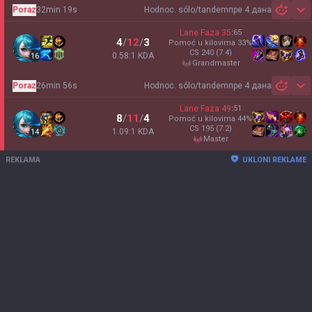
Poraz
32min 19s
Hodnoc. sólo/tandem
пре 4 дана
Sh
Lane Faza
35
:
65
4
/
12
/
3
Pomoć u kilovima
33
%
CS
240
(7.4)
0.58:1 KDA
16
grandmaster
Poraz
26min 56s
Hodnoc. sólo/tandem
пре 4 дана
Sh
Lane Faza
49
:
51
8
/
11
/
4
Pomoć u kilovima
44
%
CS
195
(7.2)
1.09:1 KDA
14
master
REKLAMA
UKLONI REKLAME