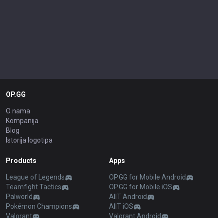
OP.GG
O nama
Kompanija
Blog
Istorija logotipa
Products
Apps
League of Legends
OP.GG for Mobile Android
Teamfight Tactics
OP.GG for Mobile iOS
Palworld
AllT Android
Pokémon Champions
AllT iOS
Valorant
Valorant Android