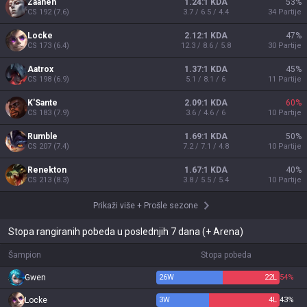
Zaahen
1.24:1 KDA
53
%
CS
192
(
7.6
)
3.7 / 6.5 / 4.4
34
Partije
Locke
2.12:1 KDA
47
%
CS
173
(
6.4
)
12.3 / 8.6 / 5.8
30
Partije
Aatrox
1.37:1 KDA
45
%
CS
198
(
6.9
)
5.1 / 8.1 / 6
11
Partije
K'Sante
2.09:1 KDA
60
%
CS
183
(
7.9
)
3.6 / 4.6 / 6
10
Partije
Rumble
1.69:1 KDA
50
%
CS
207
(
7.4
)
7.2 / 7.1 / 4.8
10
Partije
Renekton
1.67:1 KDA
40
%
CS
213
(
8.3
)
3.8 / 5.5 / 5.4
10
Partije
Prikaži više
+
Prošle sezone
Stopa rangiranih pobeda u poslednjih 7 dana (+ Arena)
Šampion
Stopa pobeda
Gwen
26
W
22
L
54%
Locke
3
W
4
L
43%