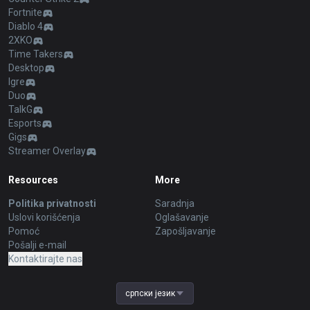
Fortnite
Diablo 4
2XKO
Time Takers
Desktop
Igre
Duo
TalkG
Esports
Gigs
Streamer Overlay
Resources
More
Politika privatnosti
Saradnja
Uslovi korišćenja
Oglašavanje
Pomoć
Zapošljavanje
Pošalji e-mail
Kontaktirajte nas
српски језик