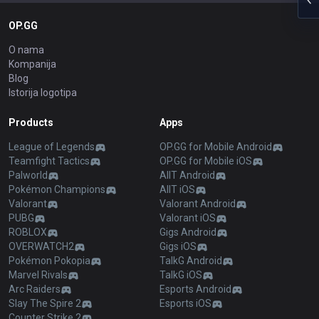
OP.GG
O nama
Kompanija
Blog
Istorija logotipa
Products
Apps
League of Legends
OP.GG for Mobile Android
Teamfight Tactics
OP.GG for Mobile iOS
Palworld
AllT Android
Pokémon Champions
AllT iOS
Valorant
Valorant Android
PUBG
Valorant iOS
ROBLOX
Gigs Android
OVERWATCH2
Gigs iOS
Pokémon Pokopia
TalkG Android
Marvel Rivals
TalkG iOS
Arc Raiders
Esports Android
Slay The Spire 2
Esports iOS
Counter Strike 2