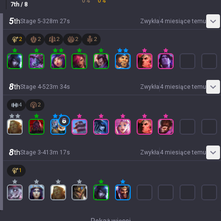
0
%
0
%
7
th
/ 8
5
th
Stage
5
-
3
28
m
27
s
Zwykła
4 miesiące temu
2
2
2
2
2
8
th
Stage
4
-
5
23
m
34
s
Zwykła
4 miesiące temu
4
2
8
th
Stage
3
-
4
13
m
17
s
Zwykła
4 miesiące temu
1