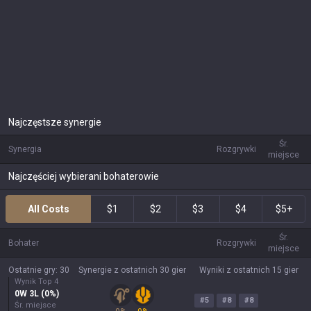
Najczęstsze synergie
Śr.
Synergia
Rozgrywki
miejsce
Najczęściej wybierani bohaterowie
All Costs
$1
$2
$3
$4
$5+
Śr.
Bohater
Rozgrywki
miejsce
Ostatnie gry: 30
Synergie z ostatnich 30 gier
Wyniki z ostatnich 15 gier
Wynik Top 4
0
W
3
L (
0
%)
#
5
#
8
#
8
Śr. miejsce