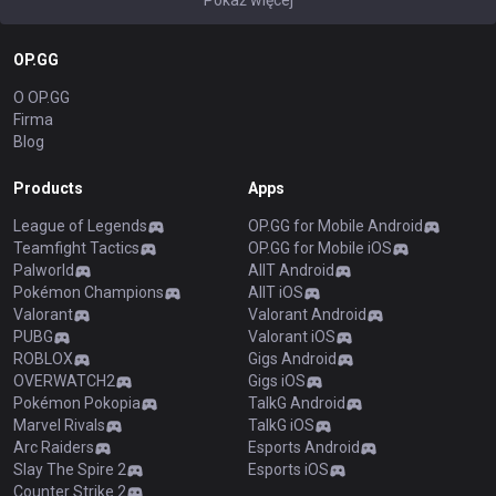
Pokaż więcej
OP.GG
O OP.GG
Firma
Blog
Products
Apps
League of Legends
OP.GG for Mobile Android
Teamfight Tactics
OP.GG for Mobile iOS
Palworld
AllT Android
Pokémon Champions
AllT iOS
Valorant
Valorant Android
PUBG
Valorant iOS
ROBLOX
Gigs Android
OVERWATCH2
Gigs iOS
Pokémon Pokopia
TalkG Android
Marvel Rivals
TalkG iOS
Arc Raiders
Esports Android
Slay The Spire 2
Esports iOS
Counter Strike 2