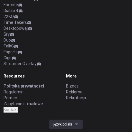
Fortnite
Diablo 4
2XKO
Time Takers
Desktopowej
Gry
Duo
TalkG
Esports
Gigs
Streamer Overlay
Resources
More
Polityka prywatności
Biznes
Regulamin
Reklama
Pomoc
Rekrutacja
Zapytanie e-mailowe
Kontakt
język polski