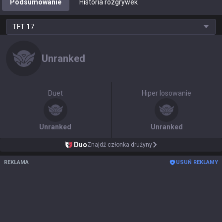
Podsumowanie
Historia rozgrywek
TFT
17
Unranked
Duet
Hiper losowanie
Unranked
Unranked
Duo
Znajdź członka drużyny
REKLAMA
USUŃ REKLAMY