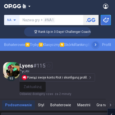
Szukaj summoner
Nazwa gry +
#NA1
NA
🏆 Rank Up in 3 Days! Challenger Coaching
Bohaterowie
Tryby
Klasyczny
Skórki
Rankingi
Mecze pro
Profil
Staty
N
U
N
Lyons
#
115
LAN
Powiąż swoje konto Riot i skonfiguruj profil.
93
Zaktualizuj
Odśwież dostępny czas
:
za 2 minuty
Podsumowanie
Styl
Bohaterowie
Maestrii
Gra na żyw