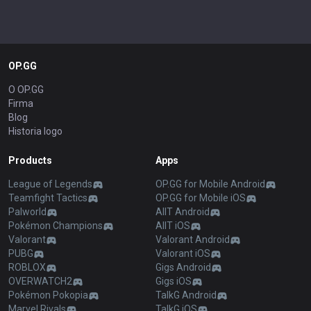
OP.GG
O OP.GG
Firma
Blog
Historia logo
Products
Apps
League of Legends
OP.GG for Mobile Android
Teamfight Tactics
OP.GG for Mobile iOS
Palworld
AllT Android
Pokémon Champions
AllT iOS
Valorant
Valorant Android
PUBG
Valorant iOS
ROBLOX
Gigs Android
OVERWATCH2
Gigs iOS
Pokémon Pokopia
TalkG Android
Marvel Rivals
TalkG iOS