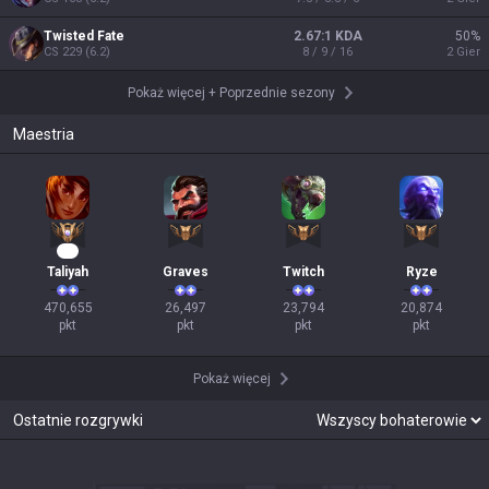
Twisted Fate
2.67:1 KDA
50
%
CS
229
(
6.2
)
8 / 9 / 16
2
Gier
Pokaż więcej
+
Poprzednie sezony
Maestria
45
Taliyah
Graves
Twitch
Ryze
470,655

26,497

23,794

20,874

pkt
pkt
pkt
pkt
Pokaż więcej
Ostatnie rozgrywki