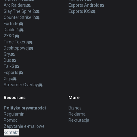
Arc Raiders
Esports Android
Slay The Spire 2
Esports iOS
Counter Strike 2
Fortnite
Diablo 4
2XKO
Time Takers
Desktopowej
Gry
Duo
TalkG
Esports
Gigs
Streamer Overlay
Resources
More
Polityka prywatności
Biznes
Regulamin
Reklama
Pomoc
Rekrutacja
Zapytanie e-mailowe
Kontakt