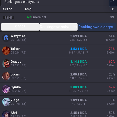
Rankingowa elastyczna
Sezon
Krąg
LP
emerald 3
39
S2025
S2025
Rankingowa solo/duet
Rankingowa elastycz
Wszystko
2.69:1 KDA
51
%
CS
195
(
6.8
)
7.8 / 6.2 / 8.8
43
Gier
Taliyah
4.53:1 KDA
73
%
CS
214
(
7.5
)
8.8 / 4.5 / 11.7
15
Gier
Graves
3.14:1 KDA
60
%
CS
211
(
8.1
)
7.2 / 4.4 / 6.6
5
Gier
Lucian
2.00:1 KDA
25
%
CS
171
(
6.5
)
6.8 / 6.5 / 6.3
4
Gier
Syndra
3.00:1 KDA
67
%
CS
225
(
6.4
)
15.3 / 7.7 / 7.7
3
Gier
Viego
1.09:1 KDA
0
%
CS
178
(
6.8
)
4 / 7.3 / 4
3
Gier
Ahri
2.45:1 KDA
50
%
CS
163
(
6.2
)
7.5 / 5.5 / 6
2
Gier