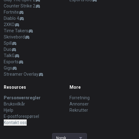
Counter Strike 2
Fortnite
Diablo 4
2XKO
Time Takers
Skrivebord
Spill
Duo
TalkG
Esports
Gigs
Streamer Overlay
Resources
More
Personvernregler
Forretning
Bruksvilkår
Annonser
Hjelp
Rekrutter
E-postforespørsel
Kontakt oss
Norsk