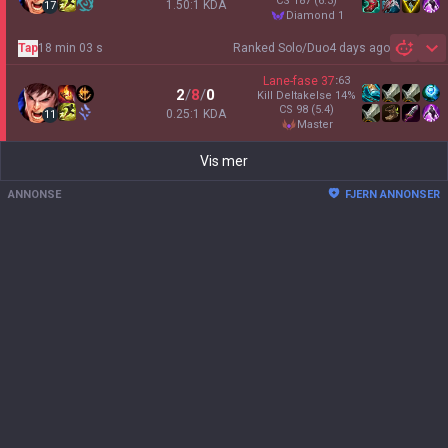
CS
187
(6.3)
1.50:1 KDA
17
diamond 1
Tap
18 min 03 s
Ranked Solo/Duo
4 days ago
Sh
Lane-fase
37
:
63
2
/
8
/
0
Kill Deltakelse
14
%
CS
98
(5.4)
0.25:1 KDA
11
master
Vis mer
ANNONSE
FJERN ANNONSER