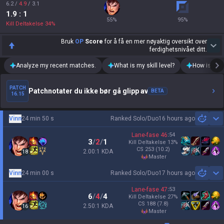
6.2
/
4.9
/
3.1
1.9
: 1
55
%
95
%
Kill Deltakelse
34
%
Bruk
OP
Score
for å få en mer nøyaktig oversikt over
ferdighetsnivået ditt.
Analyze my recent matches.
What is my skill level?
How is my t
PATCH
Patchnotater du ikke bør gå glipp av
BETA
16.15
Vinn
24 min 50 s
Ranked Solo/Duo
16 hours ago
Sh
Lane-fase
46
:
54
3
/
2
/
1
Kill Deltakelse
13
%
CS
253
(10.2)
2.00:1 KDA
18
master
Vinn
24 min 00 s
Ranked Solo/Duo
17 hours ago
Sh
Lane-fase
47
:
53
6
/
4
/
4
Kill Deltakelse
27
%
CS
188
(7.8)
2.50:1 KDA
16
master