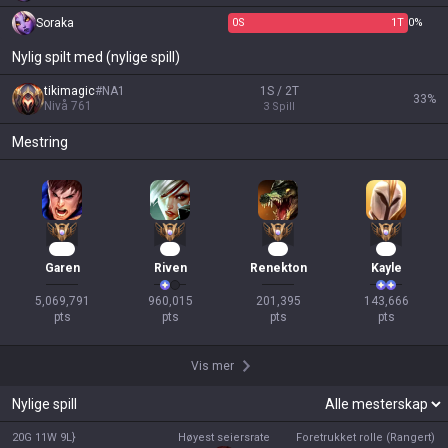
Soraka
0
S
1
T
0%
Nylig spilt med (nylige spill)
tikimagic
#
NA1
1S / 2T
33
%
Nivå
761
3
Spill
Mestring
431
90
17
16
Garen
Riven
Renekton
Kayle
5,069,791

960,015

201,395

143,666

pts
pts
pts
pts
Vis mer
Nylige spill
20G 11W 9L}
Høyest seiersrate
Foretrukket rolle (Rangert)