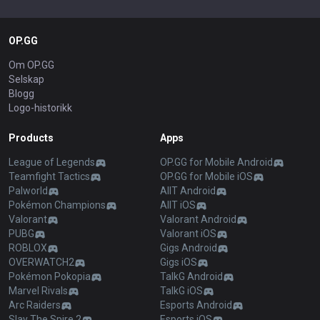
OP.GG
Om OP.GG
Selskap
Blogg
Logo-historikk
Products
Apps
League of Legends
OP.GG for Mobile Android
Teamfight Tactics
OP.GG for Mobile iOS
Palworld
AllT Android
Pokémon Champions
AllT iOS
Valorant
Valorant Android
PUBG
Valorant iOS
ROBLOX
Gigs Android
OVERWATCH2
Gigs iOS
Pokémon Pokopia
TalkG Android
Marvel Rivals
TalkG iOS
Arc Raiders
Esports Android
Slay The Spire 2
Esports iOS