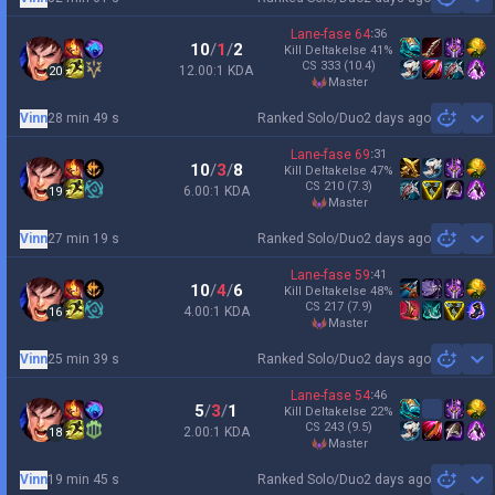
Sh
Lane-fase
64
:
36
10
/
1
/
2
Kill Deltakelse
41
%
CS
333
(10.4)
12.00:1 KDA
20
master
Vinn
28 min 49 s
Ranked Solo/Duo
2 days ago
Sh
Lane-fase
69
:
31
10
/
3
/
8
Kill Deltakelse
47
%
CS
210
(7.3)
6.00:1 KDA
19
master
Vinn
27 min 19 s
Ranked Solo/Duo
2 days ago
Sh
Lane-fase
59
:
41
10
/
4
/
6
Kill Deltakelse
48
%
CS
217
(7.9)
4.00:1 KDA
16
master
Vinn
25 min 39 s
Ranked Solo/Duo
2 days ago
Sh
Lane-fase
54
:
46
5
/
3
/
1
Kill Deltakelse
22
%
CS
243
(9.5)
2.00:1 KDA
18
master
Vinn
19 min 45 s
Ranked Solo/Duo
2 days ago
Sh