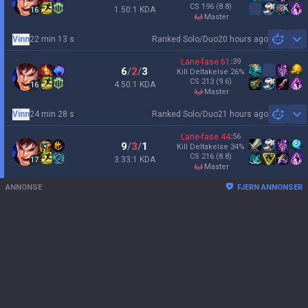
CS
196
(8.8)
1.50:1 KDA
16
master
Vinn
22 min 13 s
Ranked Solo/Duo
20 hours ago
Sh
Lane-fase
61
:
39
6
/
2
/
3
Kill Deltakelse
26
%
CS
213
(9.6)
4.50:1 KDA
16
master
Vinn
24 min 28 s
Ranked Solo/Duo
21 hours ago
Sh
Lane-fase
44
:
56
9
/
3
/
1
Kill Deltakelse
34
%
CS
216
(8.8)
3.33:1 KDA
17
master
ANNONSE
FJERN ANNONSER