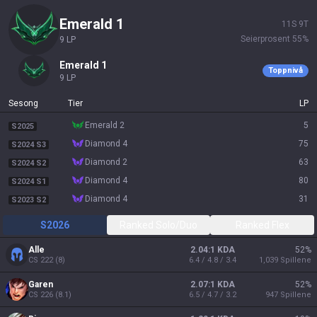
emerald 1
11
S
9
T
Seierprosent
55
%
9
LP
emerald 1
Toppnivå
9
LP
Sesong
Tier
LP
emerald 2
5
S2025
diamond 4
75
S2024 S3
diamond 2
63
S2024 S2
diamond 4
80
S2024 S1
diamond 4
31
S2023 S2
S2026
Ranked Solo/Duo
Ranked Flex
Alle
2.04:1 KDA
52
%
CS
222
(
8
)
6.4 / 4.8 / 3.4
1,039
Spillene
Garen
2.07:1 KDA
52
%
CS
226
(
8.1
)
6.5 / 4.7 / 3.2
947
Spillene