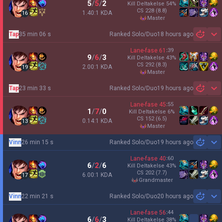
5
/
5
/
2
Kill Deltakelse
54
%
CS
228
(8.8)
1.40:1 KDA
16
master
Tap
35 min 06 s
Ranked Solo/Duo
18 hours ago
Sh
Lane-fase
61
:
39
9
/
6
/
3
Kill Deltakelse
43
%
CS
292
(8.3)
2.00:1 KDA
19
master
Tap
23 min 33 s
Ranked Solo/Duo
19 hours ago
Sh
Lane-fase
45
:
55
1
/
7
/
0
Kill Deltakelse
6
%
CS
152
(6.5)
0.14:1 KDA
13
master
Vinn
26 min 15 s
Ranked Solo/Duo
19 hours ago
Sh
Lane-fase
40
:
60
6
/
2
/
6
Kill Deltakelse
43
%
CS
202
(7.7)
6.00:1 KDA
17
grandmaster
Vinn
22 min 21 s
Ranked Solo/Duo
20 hours ago
Sh
Lane-fase
56
:
44
6
/
6
/
3
Kill Deltakelse
38
%