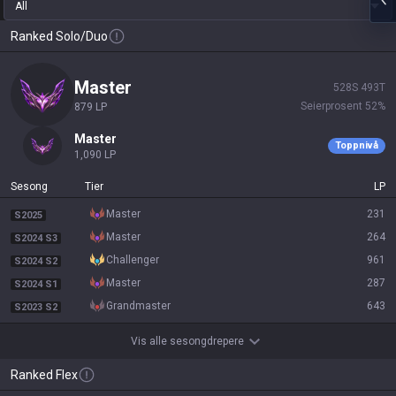
All
Ranked Solo/Duo
master
528
S
493
T
Seierprosent
52
%
879
LP
master
Toppnivå
1,090
LP
Sesong
Tier
LP
master
231
S2025
master
264
S2024 S3
challenger
961
S2024 S2
master
287
S2024 S1
grandmaster
643
S2023 S2
Vis alle sesongdrepere
Ranked Flex