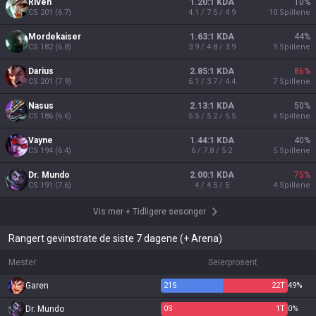
Riven
1.20:1 KDA
10
%
CS
201
(
6.7
)
4.1 / 7.5 / 4.9
10
Spillene
Mordekaiser
1.63:1 KDA
44
%
CS
182
(
6.8
)
3.9 / 4.8 / 3.9
9
Spillene
Darius
2.85:1 KDA
86
%
CS
201
(
7.9
)
6.1 / 3.7 / 4.4
7
Spillene
Nasus
2.13:1 KDA
50
%
CS
186
(
6.6
)
5.5 / 5.2 / 5.5
6
Spillene
Vayne
1.44:1 KDA
40
%
CS
194
(
6.4
)
6 / 7.8 / 5.2
5
Spillene
Dr. Mundo
2.00:1 KDA
75
%
CS
191
(
7.6
)
4 / 4.5 / 5
4
Spillene
Vis mer
+
Tidligere sesonger
Rangert gevinstrate de siste 7 dagene (+ Arena)
Mester
Seierprosent
Garen
21
S
22
T
49%
Dr. Mundo
0
S
1
T
0%