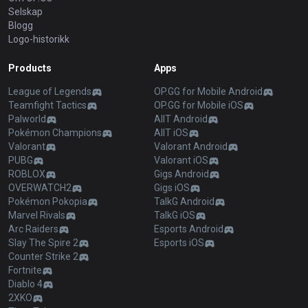
Selskap
Blogg
Logo-historikk
Products
Apps
League of Legends
OP.GG for Mobile Android
Teamfight Tactics
OP.GG for Mobile iOS
Palworld
AllT Android
Pokémon Champions
AllT iOS
Valorant
Valorant Android
PUBG
Valorant iOS
ROBLOX
Gigs Android
OVERWATCH2
Gigs iOS
Pokémon Pokopia
TalkG Android
Marvel Rivals
TalkG iOS
Arc Raiders
Esports Android
Slay The Spire 2
Esports iOS
Counter Strike 2
Fortnite
Diablo 4
2XKO