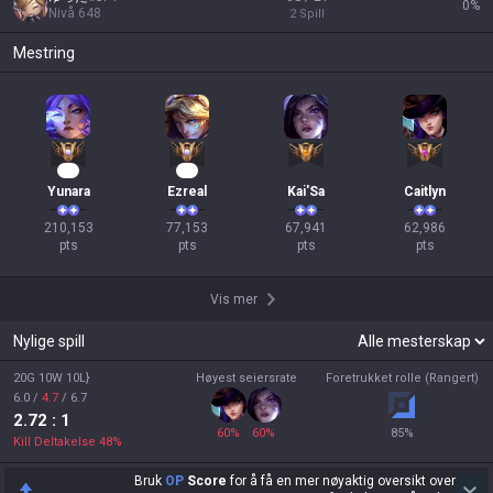
0
%
Nivå
648
2
Spill
Mestring
22
10
Yunara
Ezreal
Kai'Sa
Caitlyn
210,153

77,153

67,941

62,986

pts
pts
pts
pts
Vis mer
Nylige spill
20G 10W 10L}
Høyest seiersrate
Foretrukket rolle (Rangert)
6.0
/
4.7
/
6.7
2.72
: 1
60
%
60
%
85
%
Kill Deltakelse
48
%
Bruk
OP
Score
for å få en mer nøyaktig oversikt over