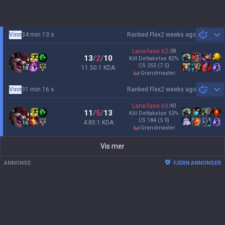
Vinn
34 min 13 s
Ranked Flex
2 weeks ago
Sh
Lane-fase
62
:
38
13
/
2
/
10
Kill Deltakelse
82
%
CS
255
(7.5)
11.50:1 KDA
18
grandmaster
Vinn
31 min 16 s
Ranked Flex
2 weeks ago
Sh
Lane-fase
60
:
40
11
/
5
/
13
Kill Deltakelse
53
%
CS
184
(5.9)
4.80:1 KDA
16
grandmaster
Vis mer
ANNONSE
FJERN ANNONSER