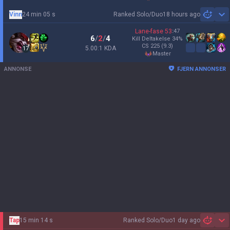
Vinn
24 min 05 s
Ranked Solo/Duo
18 hours ago
Sh
Lane-fase
53
:
47
6
/
2
/
4
Kill Deltakelse
34
%
CS
225
(9.3)
5.00:1 KDA
17
master
ANNONSE
FJERN ANNONSER
Tap
15 min 14 s
Ranked Solo/Duo
1 day ago
Sh