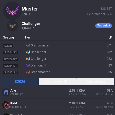
master
83
S
32
T
Seierprosent
72
%
340
LP
challenger
Toppnivå
1,044
LP
Sesong
Tier
LP
grandmaster
571
S2025
challenger
1,202
S2024 S3
challenger
1,023
S2024 S2
diamond 1
23
S2024 S1
grandmaster
335
S2023 S2
S2026
Ranked Solo/Duo
Ranked Flex
Alle
2.51:1 KDA
58
%
CS
188
(
7
)
7.5 / 5.6 / 6.6
836
Spillene
Kled
2.84:1 KDA
60
%
CS
185
(
7.1
)
7 / 4.9 / 7
512
Spillene