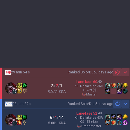
Tap
29 min 54 s
Ranked Solo/Duo
5 days ago
Sh
Lane-fase
60
:
40
3
/
7
/
1
Kill Deltakelse
36
%
CS
239
(8)
0.57:1 KDA
13
master
Vinn
23 min 29 s
Ranked Solo/Duo
5 days ago
Sh
Lane-fase
52
:
48
6
/
4
/
14
Kill Deltakelse
63
%
CS
155
(6.6)
5.00:1 KDA
15
grandmaster