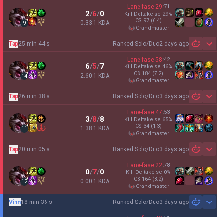
Lane-fase
29
:
71
2
/
6
/
0
Kill Deltakelse
29
%
CS
97
(6.4)
0.33:1 KDA
9
grandmaster
Tap
25 min 44 s
Ranked Solo/Duo
2 days ago
Sh
Lane-fase
58
:
42
6
/
5
/
7
Kill Deltakelse
46
%
CS
184
(7.2)
2.60:1 KDA
14
grandmaster
Tap
26 min 38 s
Ranked Solo/Duo
3 days ago
Sh
Lane-fase
47
:
53
3
/
8
/
8
Kill Deltakelse
65
%
CS
34
(1.3)
1.38:1 KDA
11
grandmaster
Tap
20 min 05 s
Ranked Solo/Duo
3 days ago
Sh
Lane-fase
22
:
78
0
/
7
/
0
Kill Deltakelse
0
%
CS
164
(8.2)
0.00:1 KDA
12
grandmaster
Vinn
18 min 36 s
Ranked Solo/Duo
3 days ago
Sh