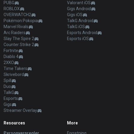
PUBG
Valorant iOS
ROBLOX
Gigs Android
OVERWATCH2
Gigs iOS
Pokémon Pokopia
TalkG Android
Marvel Rivals
TalkG iOS
Arc Raiders
Esports Android
Slay The Spire 2
Esports iOS
Counter Strike 2
Fortnite
Diablo 4
2XKO
Time Takers
Skrivebord
Spill
Duo
TalkG
Esports
Gigs
Streamer Overlay
Resources
More
Personvernregler
Forretning