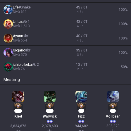
Life
#
Snake
4S / 0T
100
%
Nivå
611
4
Spill
Liritus
#
br1
4S / 0T
100
%
Nivå
1,513
4
Spill
Ayann
#
br1
4S / 0T
100
%
Nivå
654
4
Spill
Giojano
#
br1
3S / 0T
100
%
Nivå
570
3
Spill
ichibio keka
#
kr2
1S / 1T
50
%
Nivå
76
2
Spill
Mestring
326
219
89
76
Kled
Warwick
Fizz
Volibear
3,634,678

2,378,603

944,602

808,323

pts
pts
pts
pts