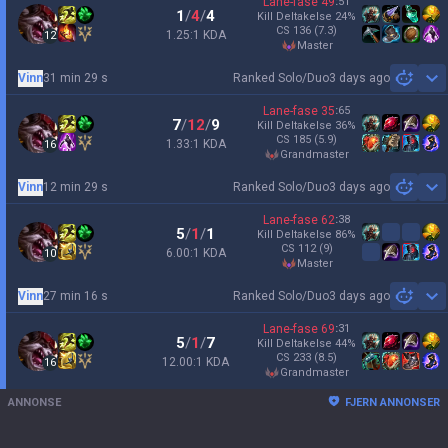
Lane-fase
49
:
51
1
/
4
/
4
Kill Deltakelse
24
%
CS
136
(7.3)
1.25:1 KDA
12
master
Vinn
31 min 29 s
Ranked Solo/Duo
3 days ago
Sh
Lane-fase
35
:
65
7
/
12
/
9
Kill Deltakelse
36
%
CS
185
(5.9)
1.33:1 KDA
16
grandmaster
Vinn
12 min 29 s
Ranked Solo/Duo
3 days ago
Sh
Lane-fase
62
:
38
5
/
1
/
1
Kill Deltakelse
86
%
CS
112
(9)
6.00:1 KDA
10
master
Vinn
27 min 16 s
Ranked Solo/Duo
3 days ago
Sh
Lane-fase
69
:
31
5
/
1
/
7
Kill Deltakelse
44
%
CS
233
(8.5)
12.00:1 KDA
16
grandmaster
ANNONSE
FJERN ANNONSER