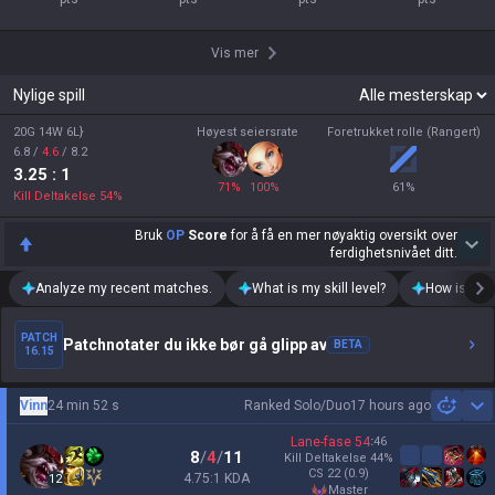
Vis mer
Nylige spill
20G 14W 6L}
Høyest seiersrate
Foretrukket rolle (Rangert)
6.8
/
4.6
/
8.2
3.25
: 1
71
%
100
%
61
%
Kill Deltakelse
54
%
Bruk
OP
Score
for å få en mer nøyaktig oversikt over
ferdighetsnivået ditt.
Analyze my recent matches.
What is my skill level?
How is my t
PATCH
Patchnotater du ikke bør gå glipp av
BETA
16.15
Vinn
24 min 52 s
Ranked Solo/Duo
17 hours ago
Sh
Lane-fase
54
:
46
8
/
4
/
11
Kill Deltakelse
44
%
CS
22
(0.9)
4.75:1 KDA
12
master