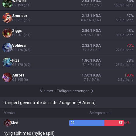
Warwick
2.04:1 KDA
54
%
CS
193
(
7.1
)
9.2 / 7.1 / 5.3
168
Spillene
Smolder
2.13:1 KDA
57
%
CS
211
(
7.5
)
8.4 / 6.8 / 6.1
58
Spillene
Ziggs
2.86:1 KDA
53
%
CS
201
(
7.1
)
5.9 / 5.1 / 8.6
38
Spillene
Volibear
2.32:1 KDA
70
%
CS
176
(
6.3
)
7 / 5.3 / 5.1
27
Spillene
Fizz
1.86:1 KDA
38
%
CS
178
(
6.2
)
7.1 / 7 / 5.9
26
Spillene
Aurora
1.50:1 KDA
100
%
CS
195
(
6
)
7.5 / 9 / 6
2
Spillene
Vis mer
+
Tidligere sesonger
Rangert gevinstrate de siste 7 dagene (+ Arena)
Mester
Seierprosent
Kled
9
S
5
T
64%
Nylig spilt med (nylige spill)