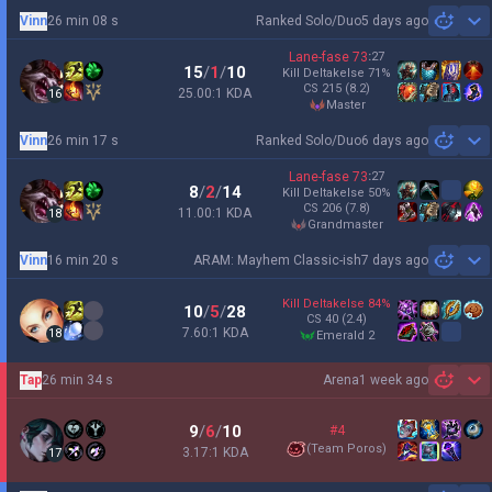
Vinn
26 min 08 s
Ranked Solo/Duo
5 days ago
Sh
Lane-fase
73
:
27
15
/
1
/
10
Kill Deltakelse
71
%
CS
215
(8.2)
25.00:1 KDA
16
master
Vinn
26 min 17 s
Ranked Solo/Duo
6 days ago
Sh
Lane-fase
73
:
27
8
/
2
/
14
Kill Deltakelse
50
%
CS
206
(7.8)
11.00:1 KDA
18
grandmaster
Vinn
16 min 20 s
ARAM: Mayhem Classic-ish
7 days ago
Sh
Kill Deltakelse
84
%
10
/
5
/
28
CS
40
(2.4)
7.60:1 KDA
18
emerald 2
Tap
26 min 34 s
Arena
1 week ago
Sh
9
/
6
/
10
#4
(
Team Poros
)
3.17:1 KDA
17