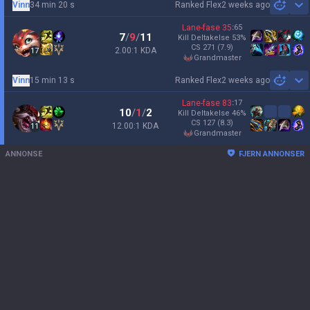
Vinn
34 min 20 s
Ranked Flex
2 weeks ago
Sh
Lane-fase
35
:
65
7
/
9
/
11
Kill Deltakelse
53
%
CS
271
(7.9)
2.00:1 KDA
17
grandmaster
Vinn
15 min 13 s
Ranked Flex
2 weeks ago
Sh
Lane-fase
83
:
17
10
/
1
/
2
Kill Deltakelse
46
%
CS
127
(8.3)
12.00:1 KDA
11
grandmaster
ANNONSE
FJERN ANNONSER