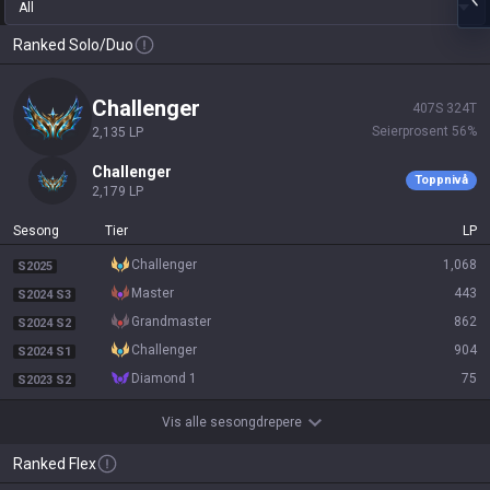
All
Ranked Solo/Duo
challenger
407
S
324
T
Seierprosent
56
%
2,135
LP
challenger
Toppnivå
2,179
LP
Sesong
Tier
LP
challenger
1,068
S2025
master
443
S2024 S3
grandmaster
862
S2024 S2
challenger
904
S2024 S1
diamond 1
75
S2023 S2
Vis alle sesongdrepere
Ranked Flex