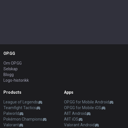
OP.GG
Om OP.GG
Selskap
Blogg
Logo-historikk
Products
Apps
League of Legends
OP.GG for Mobile Android
Teamfight Tactics
OP.GG for Mobile iOS
Palworld
AllT Android
Pokémon Champions
AllT iOS
Valorant
Valorant Android