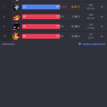
256
7
1
S
0
T
100%
8.67:1
8.9/m
200
8
0
S
1
T
0%
1.00:1
8.1/m
169
9
0
S
1
T
0%
0.38:1
7.4/m
55
10
0
S
1
T
0%
2.00:1
2/m
ANNONSE
FJERN ANNONSER