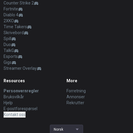
Counter Strike 2
Fortnite
Diablo 4
2XKO
Time Takers
Skrivebord
Spill
Duo
TalkG
Esports
Gigs
Streamer Overlay
Resources
More
Personvernregler
Forretning
Bruksvilkår
Annonser
Hjelp
Rekrutter
E-postforespørsel
Kontakt oss
Norsk