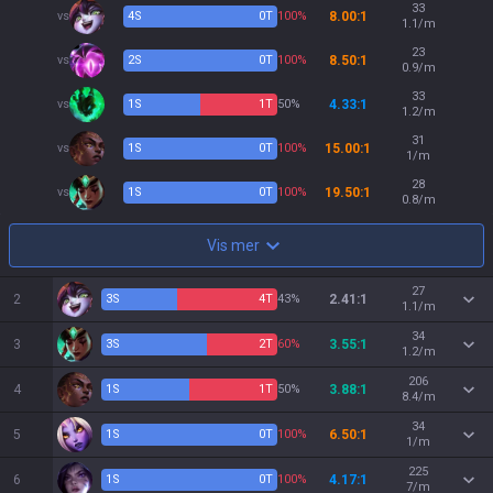
33
vs
4
S
0
T
100%
8.00:1
1.1/m
23
vs
2
S
0
T
100%
8.50:1
0.9/m
33
vs
1
S
1
T
50%
4.33:1
1.2/m
31
vs
1
S
0
T
100%
15.00:1
1/m
28
vs
1
S
0
T
100%
19.50:1
0.8/m
Vis mer
27
2
3
S
4
T
43%
2.41:1
1.1/m
34
3
3
S
2
T
60%
3.55:1
1.2/m
206
4
1
S
1
T
50%
3.88:1
8.4/m
34
5
1
S
0
T
100%
6.50:1
1/m
225
6
1
S
0
T
100%
4.17:1
7/m