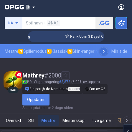
Søk etter en summoner
Spillnavn +
#NA1
NA
allenger Coaching
🏆 Rank Up in 3 Days! Challenger Coachin
Mestre
Spillemodus
Klassisk
Skin-rangering
Rangeringer
Min side
Prof
N
U
N
Mathrey
#
2000
BR
Stigerrangering
63,878
(6.09% av toppen)
é a porr@ do Naminista
Rapport
Fan av G2
346
Oppdater
Sist oppdatert
:
for 2 døgn siden
Oversikt
Stil
Mestre
Mesterskap
Live game
Team