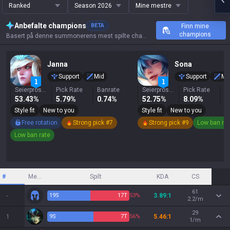
Ranked
Season 2026
Mine mestre
Anbefalte champions
BETA
Finn mine
champions
Basert på denne summonerens mest spilte champions, resultater og nøkkelstatistikk.
Janna
Sona
Support
Mid
Support
Mi
Seierprosent
Pick Rate
Banrate
Seierprosent
Pick Rate
B
53.43%
5.79%
0.74%
52.75%
8.09%
0
Style fit
New to you
Style fit
New to you
Free rotation
Strong pick #7
Strong pick #9
Low ban ra
Low ban rate
#
Mester
Spilt
KDA
CS
61
-
19
S
17
T
53%
3.89:1
2.2/m
29
1
9
S
7
T
56%
5.46:1
1/m