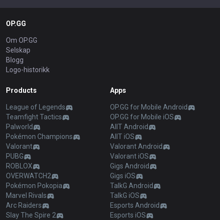
OP.GG
Om OP.GG
Selskap
Blogg
Logo-historikk
Products
Apps
League of Legends
OP.GG for Mobile Android
Teamfight Tactics
OP.GG for Mobile iOS
Palworld
AllT Android
Pokémon Champions
AllT iOS
Valorant
Valorant Android
PUBG
Valorant iOS
ROBLOX
Gigs Android
OVERWATCH2
Gigs iOS
Pokémon Pokopia
TalkG Android
Marvel Rivals
TalkG iOS
Arc Raiders
Esports Android
Slay The Spire 2
Esports iOS