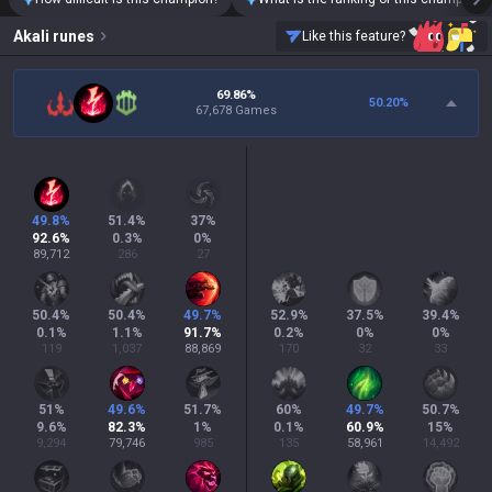
Akali
runes
Like this feature?
69.86%
50.20
%
67,678 Games
49.8
%
51.4
%
37
%
92.6
%
0.3
%
0
%
89,712
286
27
50.4
%
50.4
%
49.7
%
52.9
%
37.5
%
39.4
%
0.1
%
1.1
%
91.7
%
0.2
%
0
%
0
%
119
1,037
88,869
170
32
33
51
%
49.6
%
51.7
%
60
%
49.7
%
50.7
%
9.6
%
82.3
%
1
%
0.1
%
60.9
%
15
%
9,294
79,746
985
135
58,961
14,492