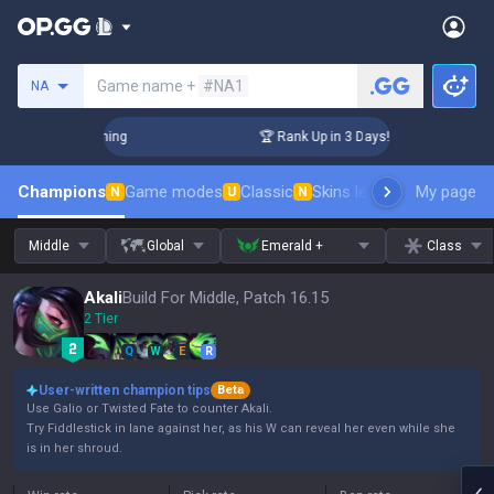
Search a summoner
Game name +
#NA1
NA
llenger Coaching
🏆 Rank Up in 3 Days! Challenger Coaching
Champions
Game modes
Classic
Skins leaderboard
My page
Leader
N
U
N
Middle
Global
Emerald +
Class
Akali
Build For Middle, Patch 16.15
2 Tier
Q
W
E
R
User-written champion tips
Beta
Use Galio or Twisted Fate to counter Akali.
Try Fiddlestick in lane against her, as his W can reveal her even while she
is in her shroud.