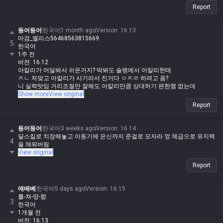
Report
등어등어
한국어
1 month ago
Version
:
16.13
마검_엘리스56468563815669
5
한국어
1주 전
버전: 16.12
아칼리가 어딜봐서 쉬운거지? 딱봐도 솔랭에서 아칼리한테
ㅈㄴ 처맞고 아칼리가 사기라서 진거다 ㅇㅈㄹ 하려고 옴?
니 실력탓임 거리조절만 잘해도 아칼리만큼 상대하기 편한챔 없는데
Show more
View original
시버럴 체급이 앵간한 브루저보다 높은데 거리조절 ㅇㅈㄹ 이동기에 은신이
Report
있는데 체급까지 좋은걸 약코하네
등어등어
한국어
3 weeks ago
Version
:
16.14
딜스킬로 치장해놓고 이동기에 은신까지 준걸로 모자라 깡 체급으로 유지력
4
을 채워버림
View original
Report
애배베
한국어
5 days ago
Version
:
16.15
롤-쳐-망-함
3
한국어
1개월 전
버전: 16.13