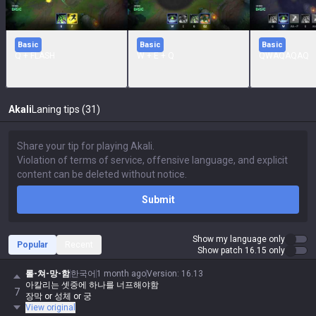
Basic
Basic
Basic
Q + FLASH
W + E + Q
QWAQAQAQ
Akali
Laning tips (31)
Submit
Show my language only
Popular
Recent
Show patch 16.15 only
롤-쳐-망-함
한국어
1 month ago
Version
:
16.13
아칼리는 셋중에 하나를 너프해야함
7
장막 or 성체 or 궁
View original