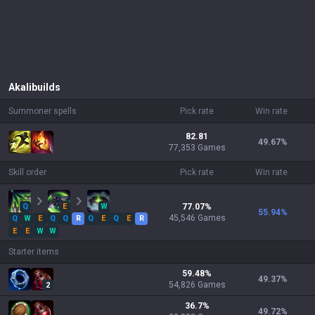
Akali
builds
Summoner spells
Pick rate
Win rate
82.81
49.67
%
77,353 Games
Skill order
Pick rate
Win rate
Q
E
W
77.07
%
55.94
%
45,546
Games
Q
W
E
Q
Q
R
Q
E
Q
E
R
E
E
W
W
Starter items
59.48
%
49.37
%
54,826
Games
2
36.7
%
49.72
%