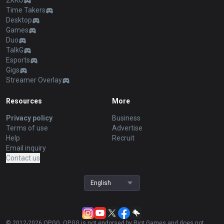
2XKO
Time Takers
Desktop
Games
Duo
TalkG
Esports
Gigs
Streamer Overlay
Resources
More
Privacy policy
Business
Terms of use
Advertise
Help
Recruit
Email inquiry
Contact us
English
© 2012-
2026
OP.GG. OP.GG is not endorsed by Riot Games and does not