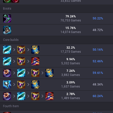
33,832
Games
Boots
79.24
%
50.22
%
70,753
Games
15.76
%
48.72
%
14,074
Games
Core builds
32.2
%
50.16
%
17,273
Games
9.94
%
52.46
%
5,332
Games
7.24
%
59.61
%
3,882
Games
3.09
%
48.34
%
1,657
Games
2.78
%
60.24
%
1,489
Games
Fourth Item