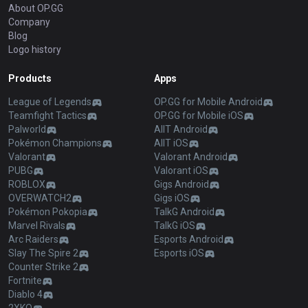
About OP.GG
Company
Blog
Logo history
Products
Apps
League of Legends
OP.GG for Mobile Android
Teamfight Tactics
OP.GG for Mobile iOS
Palworld
AllT Android
Pokémon Champions
AllT iOS
Valorant
Valorant Android
PUBG
Valorant iOS
ROBLOX
Gigs Android
OVERWATCH2
Gigs iOS
Pokémon Pokopia
TalkG Android
Marvel Rivals
TalkG iOS
Arc Raiders
Esports Android
Slay The Spire 2
Esports iOS
Counter Strike 2
Fortnite
Diablo 4