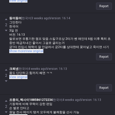
View original
Report
등어등어
한국어
3 weeks ago
Version
:
16.14
그만한다
2
한국어
3일 전
버전: 16.13
랄로보면 유통기한 챔프 맞음 스킬구조상 2타가 쎈 얘인데 6렙 이후 특히 초
중반 체급차내긴 좋아서 그걸로 굴리는거
궁1타 진입시 체력이 잘 안갈려서 궁2타를 상대한테 꽂아넣고 죽이면 사기
챔인데 제압골 쓰레기처럼 상대딜러한테 주고
Show more
View original
시간 끌려서 나중에 궁 1타 진입하는데 피 다 갈리고 빠지는데 궁2타 쓰게되
Report
면 유통온거
지랄좀 하지마 딜러들은 얘 q 맞자마자 대가리 터지고 브루저도 q돌리면 찢
크뢰넨
한국어
4 weeks ago
Version
:
16.13
어지는데
몸도 단단하고 힘까지 쌔면 ㅋㅋ
2
View original
Report
조종의_렉사이1885861272234
한국어
4 weeks ago
Version
:
16.13
기동력에 비해 무력이 강한 편임
2
손 별로 안타고
원딜 전사 메이지 탱커 모두에게 불쾌함을 선사 가능