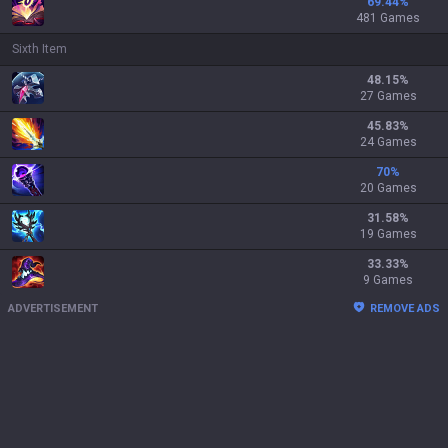
69.44
%
481 Games
Sixth Item
48.15
%
27 Games
45.83
%
24 Games
70
%
20 Games
31.58
%
19 Games
33.33
%
9 Games
ADVERTISEMENT
REMOVE ADS