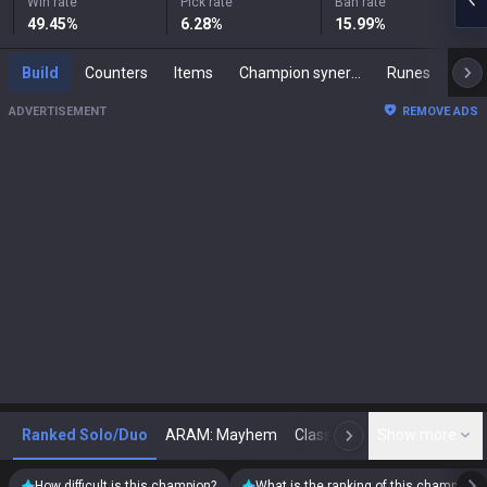
Win rate
Pick rate
Ban rate
49.45
%
6.28
%
15.99
%
Build
Counters
Items
Champion synergies
Runes
Mast
ADVERTISEMENT
REMOVE ADS
Ranked Solo/Duo
ARAM: Mayhem
Classic
Show more
Arena
Toda
N
How difficult is this champion?
What is the ranking of this champion?