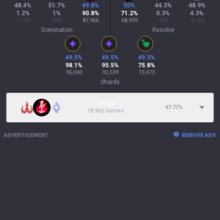
48.4
%
51.7
%
49.8
%
50
%
44.3
%
48.9
%
1.2
%
1
%
90.8
%
71.2
%
0.3
%
4.3
%
1,129
930
87,966
68,939
332
4,160
Domination
Resolve
49.5
%
49.5
%
49.3
%
98.1
%
95.5
%
75.8
%
95,000
92,539
73,473
Shards
19.57%
47.77
%
18,962 Games
ADVERTISEMENT
REMOVE ADS