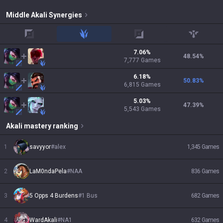
Middle
Akali
Synergies
top
jungle
adc
support
7.06
%
48.54
%
7,777
Games
6.18
%
50.83
%
6,815
Games
5.03
%
47.39
%
5,543
Games
Akali
mastery ranking
1
savyyor
#
alex
1,345
Games
2
LaM0ndaPela
#
NAA
836
Games
3
5 Opps 4 Burdens
#
1 Bus
682
Games
4
WardAkali
#
NA1
632
Games