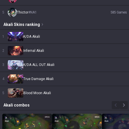
5
Thictor
#
NA1
585
Games
Akali
Skins
ranking
1
K/DA Akali
2
Infernal Akali
3
K/DA ALL OUT Akali
4
True Damage Akali
5
Blood Moon Akali
Akali
combos