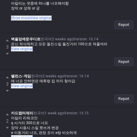
아칼리는 셋중에 하나를 너프해야함
장막 or 성체 or 궁
다 너프하면 황밸일 듯
Show more
View original
Report
벽을앞에둔우디르
한국어
2 weeks ago
Version
:
16.14
은신 쳐삭제하고 모든 돌진스킬 돌진거리 100으로 쳐줄여라
3
View original
Report
밸런스-게임
한국어
2 weeks ago
Version
:
16.14
애 너프 안하면은 매튜렁 집 까지 찾아감
3
View original
Report
카드캡터제리
한국어
1 week ago
Version
:
16.15
아칼리 리워크안
2
q 사거리 300으로 너프
장막 사용시 스킬 못쓰게 변경
e 이동거리 너프, 판정 조이 e랑 비슷하게