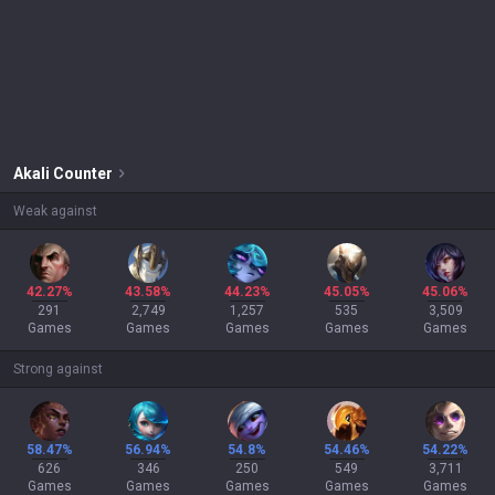
Akali
Counter
Weak against
42.27%
43.58%
44.23%
45.05%
45.06%
291
2,749
1,257
535
3,509
Games
Games
Games
Games
Games
Strong against
58.47%
56.94%
54.8%
54.46%
54.22%
626
346
250
549
3,711
Games
Games
Games
Games
Games