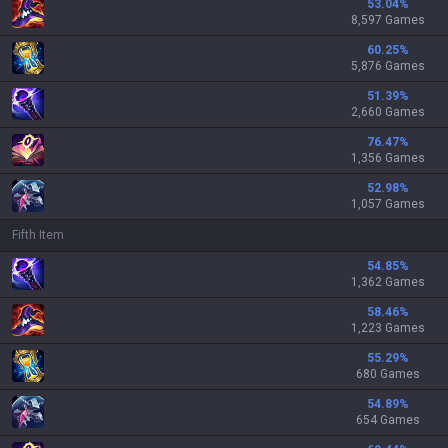
53.04
%
8,597 Games
60.25
%
5,876 Games
51.39
%
2,660 Games
76.47
%
1,356 Games
52.98
%
1,057 Games
Fifth Item
54.85
%
1,362 Games
58.46
%
1,223 Games
55.29
%
680 Games
54.89
%
654 Games