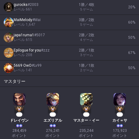
gurocks
#
2003
1勝／4敗
20
%
レベル
661
5
ゲーム
MaiMelody
#
Mai
3勝／2敗
60
%
レベル
1,647
5
ゲーム
japa1ruma1
#
5017
2勝／2敗
50
%
レベル
615
4
ゲーム
Epilogue for you
#
zzz
2勝／1敗
67
%
レベル
208
3
ゲーム
5669 OwO
#
Lv99
1勝／1敗
50
%
レベル
141
2
ゲーム
マスタリー
28
28
20
19
ドレイヴン
エズリアル
マスター・イー
カイ＝サ
284,459

276,241

235,244

175,923

ポイント
ポイント
ポイント
ポイント