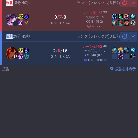
敗北
15分 40秒
ランク (フレックス)
3 日前
Sh
レーン戦
23
:
77
0
/
7
/
0
キル関与
0
%
CS
81
(5.2)
0.00:1 KDA
9
master
勝利
29分 45秒
ランク (フレックス)
3 日前
Sh
レーン戦
52
:
48
2
/
5
/
15
キル関与
46
%
CS
240
(8.1)
3.40:1 KDA
16
diamond 2
広告
広告を非表示