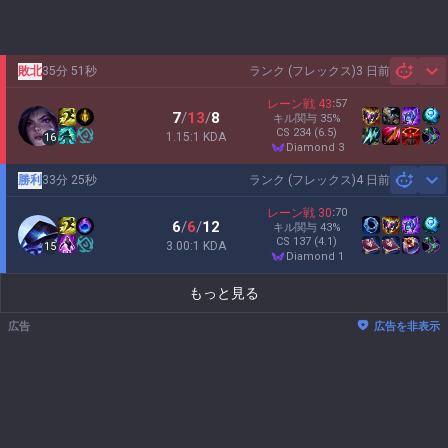
敗北
35分 51秒
ランク (フレックス)
3 日前
Sh
レーン戦
43
:
57
7
/
13
/
8
キル関与
35
%
CS
234
(6.5)
1.15:1 KDA
16
diamond 3
勝利
33分 25秒
ランク (フレックス)
4 日前
Sh
レーン戦
30
:
70
6
/
6
/
12
キル関与
43
%
CS
137
(4.1)
3.00:1 KDA
15
diamond 1
もっと見る
広告
広告を非表示