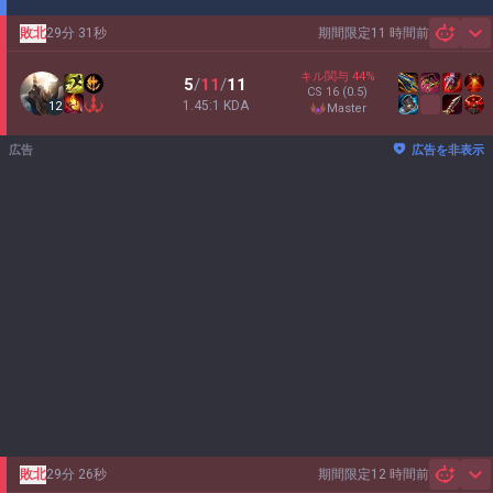
敗北
29分 31秒
期間限定
11 時間前
Sh
キル関与
44
%
5
/
11
/
11
CS
16
(0.5)
1.45:1 KDA
12
master
広告
広告を非表示
敗北
29分 26秒
期間限定
12 時間前
Sh