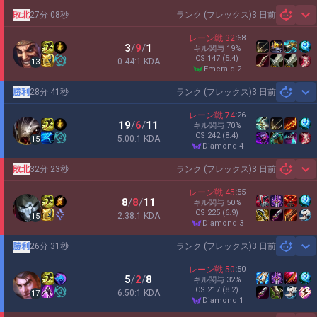
敗北
27分 08秒
ランク (フレックス)
3 日前
Sh
レーン戦
32
:
68
3
/
9
/
1
キル関与
19
%
CS
147
(5.4)
0.44:1 KDA
13
emerald 2
勝利
28分 41秒
ランク (フレックス)
3 日前
Sh
レーン戦
74
:
26
19
/
6
/
11
キル関与
70
%
CS
242
(8.4)
5.00:1 KDA
15
diamond 4
敗北
32分 23秒
ランク (フレックス)
3 日前
Sh
レーン戦
45
:
55
8
/
8
/
11
キル関与
50
%
CS
225
(6.9)
2.38:1 KDA
15
diamond 3
勝利
26分 31秒
ランク (フレックス)
3 日前
Sh
レーン戦
50
:
50
5
/
2
/
8
キル関与
32
%
CS
217
(8.2)
6.50:1 KDA
17
diamond 1