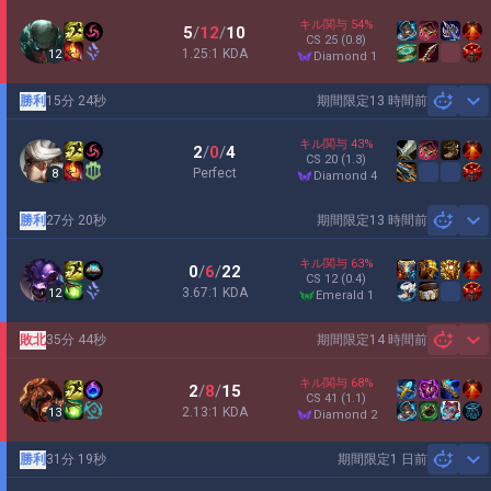
キル関与
54
%
5
/
12
/
10
CS
25
(0.8)
1.25:1 KDA
12
diamond 1
勝利
15分 24秒
期間限定
13 時間前
Sh
キル関与
43
%
2
/
0
/
4
CS
20
(1.3)
Perfect
8
diamond 4
勝利
27分 20秒
期間限定
13 時間前
Sh
キル関与
63
%
0
/
6
/
22
CS
12
(0.4)
3.67:1 KDA
12
emerald 1
敗北
35分 44秒
期間限定
14 時間前
Sh
キル関与
68
%
2
/
8
/
15
CS
41
(1.1)
2.13:1 KDA
13
diamond 2
勝利
31分 19秒
期間限定
1 日前
Sh