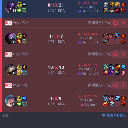
キル関与
50
%
0
/
10
/
21
CS
23
(0.7)
2.10:1 KDA
14
diamond 1
敗北
29分 12秒
期間限定
2 日前
Sh
キル関与
40
%
1
/
11
/
7
CS
27
(0.9)
0.73:1 KDA
11
diamond 1
敗北
31分 25秒
期間限定
2 日前
Sh
キル関与
67
%
10
/
5
/
10
CS
244
(7.8)
4.00:1 KDA
16
diamond 2
敗北
32分 35秒
期間限定
2 日前
Sh
キル関与
59
%
1
/
8
/
9
CS
19
(0.6)
1.25:1 KDA
13
master
広告
広告を非表示