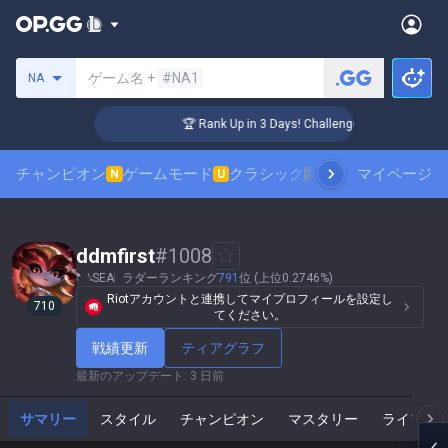
サモナーの検索
ゲーム名 +
#NA1
NA
🏆 Rank Up in 3 Days! Challenger Coaching
チャンピオン
ゲームモード
クラシック
スキンランキング
マイページ
N
U
N
ddmfirst
#
1008
SEA
ラダーランキング
791
位 (上位0.2746%)
Riotアカウントと連携してマイプロフィールを設定し
710
てください。
戦績更新
ティアグラフ
最新のアップデート
:
3 日前
サマリー
スタイル
チャンピオン
マスタリー
ライブゲ