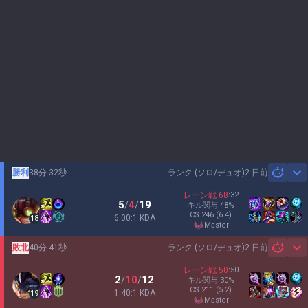
勝利
38分 32秒
ランク (ソロ/デュオ)
2 日前
Sh
レーン戦
68
:
32
5
/
4
/
19
キル関与
48
%
CS
246
(6.4)
6.00:1 KDA
18
master
敗北
40分 41秒
ランク (ソロ/デュオ)
2 日前
Sh
レーン戦
50
:
50
2
/
10
/
12
キル関与
30
%
CS
211
(5.2)
1.40:1 KDA
19
master