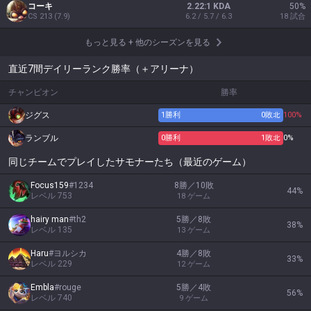
コーキ
2.22:1 KDA
50
%
CS
213
(
7.9
)
6.2 / 5.7 / 6.3
18
試合
もっと見る
+
他のシーズンを見る
直近7間デイリーランク勝率（＋アリーナ）
チャンピオン
勝率
ジグス
1
勝利
0
敗北
100%
ランブル
0
勝利
1
敗北
0%
同じチームでプレイしたサモナーたち（最近のゲーム）
Focus159
#
1234
8勝／10敗
44
%
レベル
753
18
ゲーム
hairy man
#
th2
5勝／8敗
38
%
レベル
135
13
ゲーム
Haru
#
ヨルシカ
4勝／8敗
33
%
レベル
229
12
ゲーム
Embla
#
rouge
5勝／4敗
56
%
レベル
740
9
ゲーム