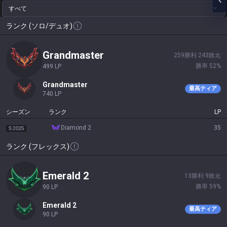
すべて
ランク (ソロ/デュオ)
grandmaster
259
勝利
243
敗北
勝率
52
%
499
LP
grandmaster
最高ティア
740
LP
シーズン
ランク
LP
diamond 2
35
S2025
ランク (フレックス)
emerald 2
13
勝利
9
敗北
勝率
59
%
90
LP
emerald 2
最高ティア
90
LP