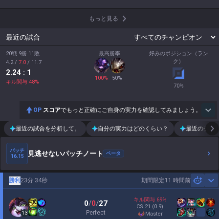
もっと見る
最近の試合
20戦 9勝 11敗
最高勝率
好みのポジション（ラン
ク）
4.2
/
7.0
/
11.7
2.24
: 1
100
%
50
%
キル関与
48
%
70
%
OP
スコア
でもっと正確にご自身の実力を確認してみましょう。
最近の試合を分析して。
自分の実力はどのくらい？
最近のチー
パッチ
見逃せないパッチノート
ベータ
16.15
勝利
23分 34秒
期間限定
11 時間前
Sh
キル関与
69
%
0
/
0
/
27
CS
21
(0.9)
Perfect
13
master