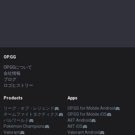
OP.GG
OP.GGについて
会社情報
ブログ
ロゴヒストリー
Products
Apps
リーグ・オブ・レジェンド
OP.GG for Mobile Android
チームファイトタクティクス
OP.GG for Mobile iOS
パルワールド
AllT Android
Pokémon Champions
AllT iOS
Valorant
Valorant Android