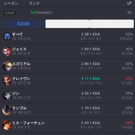
シーズン
ランク
LP
emerald 1
33
S2025
S2026
ランク (ソロ/デュオ)
ランク (フレックス)
すべて
2.38:1 KDA
53
%
CS
195
(
6.9
)
5.8 / 5.9 / 8.3
518
試合
ジェイス
1.69:1 KDA
40
%
CS
202
(
6.9
)
5.6 / 7.1 / 6.5
55
試合
エズリアル
2.86:1 KDA
55
%
CS
218
(
8.2
)
6.1 / 4.7 / 7.4
38
試合
ドレイヴン
3.11:1 KDA
63
%
CS
223
(
7.8
)
9.7 / 5.4 / 7.3
27
試合
ジン
2.56:1 KDA
50
%
CS
205
(
7.3
)
6.5 / 6.2 / 9.4
22
試合
ランブル
1.79:1 KDA
55
%
CS
182
(
6.7
)
4.2 / 6 / 6.5
20
試合
ミス・フォーチュン
2.49:1 KDA
68
%
CS
214
(
7.5
)
9.3 / 6.9 / 7.9
19
試合