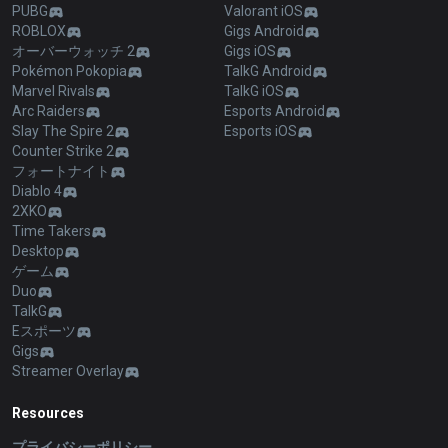
PUBG
Valorant iOS
ROBLOX
Gigs Android
オーバーウォッチ 2
Gigs iOS
Pokémon Pokopia
TalkG Android
Marvel Rivals
TalkG iOS
Arc Raiders
Esports Android
Slay The Spire 2
Esports iOS
Counter Strike 2
フォートナイト
Diablo 4
2XKO
Time Takers
Desktop
ゲーム
Duo
TalkG
Eスポーツ
Gigs
Streamer Overlay
Resources
プライバシーポリシー