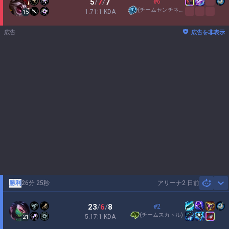
5
/
7
/
7
#6
(
チームセンチネル
)
1.71:1 KDA
15
広告
広告を非表示
勝利
26分 25秒
アリーナ
2 日前
Sh
23
/
6
/
8
#2
(
チームスカトル
)
5.17:1 KDA
21