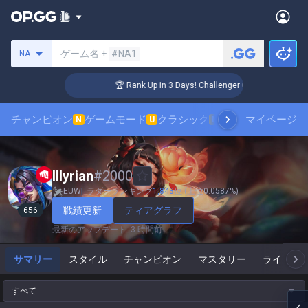
サモナーの検索
ゲーム名 +
#NA1
NA
🏆 Rank Up in 3 Days! Challenger Coaching
チャンピオン
ゲームモード
クラシック
スキンランキング
マイページ
N
U
N
Illyrian
#
2000
EUW
ラダーランキング
1,843
位 (上位0.0587%)
戦績更新
ティアグラフ
656
最新のアップデート
:
3 時間前
サマリー
スタイル
チャンピオン
マスタリー
ライブゲ
すべて