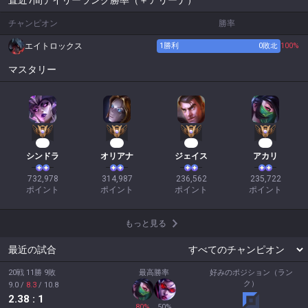
直近7間デイリーランク勝率（＋アリーナ）
チャンピオン
勝率
エイトロックス
1
勝利
0
敗北
100%
マスタリー
69
31
24
24
シンドラ
オリアナ
ジェイス
アカリ
732,978

314,987

236,562

235,722

ポイント
ポイント
ポイント
ポイント
もっと見る
最近の試合
20戦 11勝 9敗
最高勝率
好みのポジション（ラン
ク）
9.0
/
8.3
/
10.8
2.38
: 1
80
%
50
%