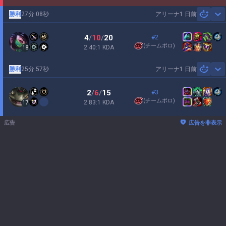
勝利
27分 08秒
アリーナ
1 日前
Sh
4
/
10
/
20
#2
(
チームポロ
)
2.40:1 KDA
18
勝利
25分 57秒
アリーナ
1 日前
Sh
2
/
6
/
15
#3
(
チームポロ
)
2.83:1 KDA
17
広告
広告を非表示