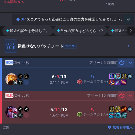
キル関与
80
%
100
%
OP
スコア
でもっと正確にご自身の実力を確認してみましょう。
最近の試合を分析して。
自分の実力はどのくらい？
最近のチー
パッチ
見逃せないパッチノート
ベータ
16.15
勝利
25分 44秒
アリーナ
5 時間前
Sh
6
/
9
/
13
#3
(
チームラプター
)
2.11:1 KDA
16
敗北
32分 00秒
アリーナ
10 時間前
Sh
5
/
11
/
13
#5
(
チームスカトル
)
1.64:1 KDA
16
広告
広告を非表示