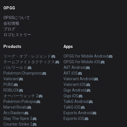
OP.GG
OP.GGについて
会社情報
ブログ
ロゴヒストリー
Products
Apps
リーグ・オブ・レジェンド
OP.GG for Mobile Android
チームファイトタクティクス
OP.GG for Mobile iOS
パルワールド
AllT Android
Pokémon Champions
AllT iOS
Valorant
Valorant Android
PUBG
Valorant iOS
ROBLOX
Gigs Android
オーバーウォッチ 2
Gigs iOS
Pokémon Pokopia
TalkG Android
Marvel Rivals
TalkG iOS
Arc Raiders
Esports Android
Slay The Spire 2
Esports iOS
Counter Strike 2