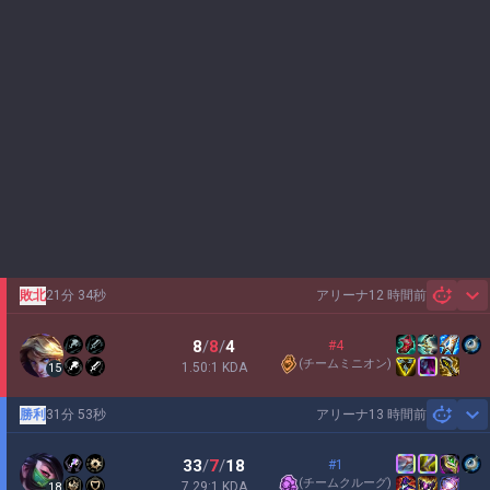
敗北
21分 34秒
アリーナ
12 時間前
Sh
8
/
8
/
4
#4
(
チームミニオン
)
1.50:1 KDA
15
勝利
31分 53秒
アリーナ
13 時間前
Sh
33
/
7
/
18
#1
(
チームクルーグ
)
7.29:1 KDA
18