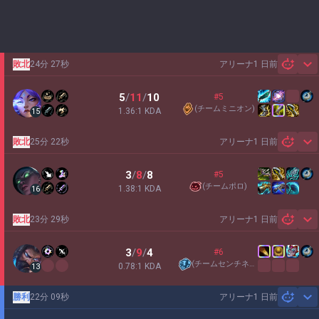
敗北
24分 27秒
アリーナ
1 日前
Sh
5
/
11
/
10
#5
(
チームミニオン
)
1.36:1 KDA
15
敗北
25分 22秒
アリーナ
1 日前
Sh
3
/
8
/
8
#5
(
チームポロ
)
1.38:1 KDA
16
敗北
23分 29秒
アリーナ
1 日前
Sh
3
/
9
/
4
#6
(
チームセンチネル
)
0.78:1 KDA
13
勝利
22分 09秒
アリーナ
1 日前
Sh