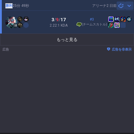
勝利
25分 49秒
アリーナ
2 日前
Sh
3
/
9
/
17
#3
(
チームスカトル
)
2.22:1 KDA
18
もっと見る
広告
広告を非表示