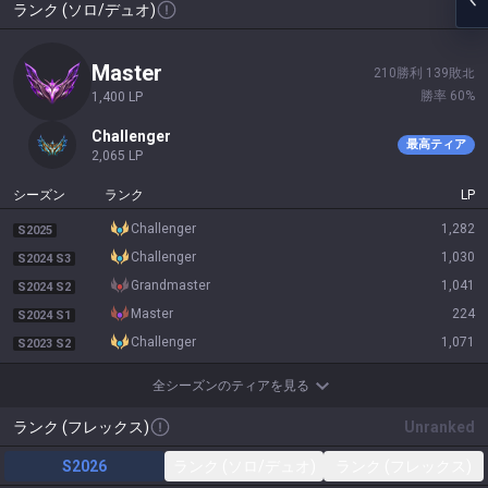
ランク (ソロ/デュオ)
master
210
勝利
139
敗北
勝率
60
%
1,400
LP
challenger
最高ティア
2,065
LP
シーズン
ランク
LP
challenger
1,282
S2025
challenger
1,030
S2024 S3
grandmaster
1,041
S2024 S2
master
224
S2024 S1
challenger
1,071
S2023 S2
全シーズンのティアを見る
ランク (フレックス)
Unranked
S2026
ランク (ソロ/デュオ)
ランク (フレックス)