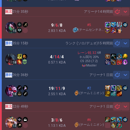
敗北
21分 35秒
アリーナ
14 時間前
Sh
9
/
6
/
8
#5
(
チームセンチネル
)
2.83:1 KDA
15
勝利
35分 15秒
ランク (ソロ/デュオ)
15 時間前
Sh
レーン戦
32
:
68
4
/
14
/
4
キル関与
20
%
CS
253
(7.2)
0.57:1 KDA
18
master
勝利
26分 36秒
アリーナ
1 日前
Sh
19
/
11
/
9
#2
(
チームミニオン
)
2.55:1 KDA
18
敗北
22分 49秒
アリーナ
1 日前
Sh
3
/
8
/
6
#6
(
チームミニオン
)
1.13:1 KDA
13