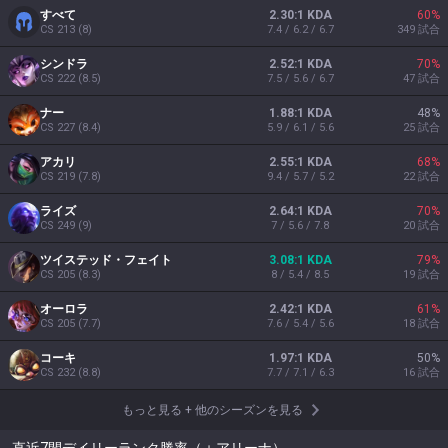
すべて
2.30:1 KDA
60
%
CS
213
(
8
)
7.4 / 6.2 / 6.7
349
試合
シンドラ
2.52:1 KDA
70
%
CS
222
(
8.5
)
7.5 / 5.6 / 6.7
47
試合
ナー
1.88:1 KDA
48
%
CS
227
(
8.4
)
5.9 / 6.1 / 5.6
25
試合
アカリ
2.55:1 KDA
68
%
CS
219
(
7.8
)
9.4 / 5.7 / 5.2
22
試合
ライズ
2.64:1 KDA
70
%
CS
249
(
9
)
7 / 5.6 / 7.8
20
試合
ツイステッド・フェイト
3.08:1 KDA
79
%
CS
205
(
8.3
)
8 / 5.4 / 8.5
19
試合
オーロラ
2.42:1 KDA
61
%
CS
205
(
7.7
)
7.6 / 5.4 / 5.6
18
試合
コーキ
1.97:1 KDA
50
%
CS
232
(
8.8
)
7.7 / 7.1 / 6.3
16
試合
もっと見る
+
他のシーズンを見る