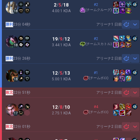
2
/
5
/
18
#2
(
チームクルーグ
)
4.00:1 KDA
18
勝利
23分 04秒
アリーナ
1 日前
Sh
19
/
9
/
12
#2
(
チームスカトル
)
3.44:1 KDA
18
勝利
23分 26秒
アリーナ
2 日前
Sh
12
/
5
/
13
#1
(
チームポロ
)
5.00:1 KDA
18
敗北
22分 51秒
アリーナ
2 日前
Sh
12
/
8
/
10
#4
(
チームポロ
)
2.75:1 KDA
17
敗北
22分 01秒
アリーナ
2 日前
Sh