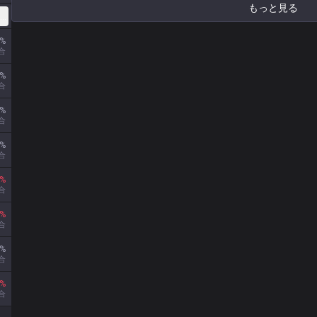
もっと見る
クス)
%
合
%
合
%
合
%
合
%
合
%
合
%
合
%
合