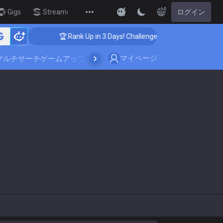
JA
Gigs
Streamer Overlay
ログイン
New
🏆 Rank Up in 3 Days! Challenger Coaching
マイページ
マルチサーチ
ゲームアップデート