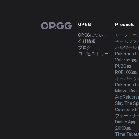
OP.GG
Products
OP.GG
OP.GGについて
リーグ・オ
会社情報
チームファ
ブログ
パルワール
ロゴヒストリー
Pokémon C
Valorant
PUBG
ROBLOX
オーバーウォ
Pokémon Po
Marvel Rival
Arc Raiders
Slay The Spi
Counter Stri
フォートナ
Diablo 4
2XKO
Time Taker