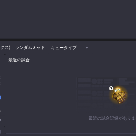
クス)
ランダムミッド
キュータイプ
最近の試合
北
%
P
最近の試合記録がありま
2
d