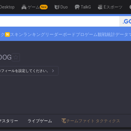
Desktop
ゲーム
Duo
TalkG
Eスポーツ
New
ック
スキンランキング
リーダーボード
プロゲーム観戦
統計データ
N
DOG
プロフィールを設定してください。
マスタリー
ライブゲーム
チームファイト タクティクス