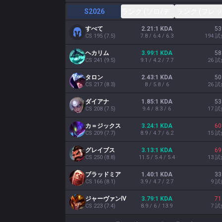
S2026
ランク (ソロ/デュオ)
ランク (フレッ
すべて
2.21:1 KDA
53
CS
195
(
7.5
)
7.8 / 6.4 / 6.3
194
試
ヘカリム
3.99:1 KDA
58
CS
241
(
9.5
)
9.1 / 4.2 / 7.7
26
試
タロン
2.43:1 KDA
50
CS
217
(
8.3
)
8 / 5.8 / 6
26
試
ダイアナ
1.85:1 KDA
53
CS
208
(
7.5
)
9.4 / 8.3 / 6
17
試
カ＝ジックス
3.24:1 KDA
60
CS
209
(
7.7
)
8.9 / 4.7 / 6.2
15
試
グレイブス
3.13:1 KDA
69
CS
250
(
8.8
)
11.5 / 5.4 / 5.4
13
試
ブラッドミア
1.40:1 KDA
33
CS
166
(
8.1
)
3.9 / 4.7 / 2.7
9
試
ジャーヴァンⅣ
3.79:1 KDA
71
CS
223
(
7.4
)
8.9 / 6 / 13.9
7
試