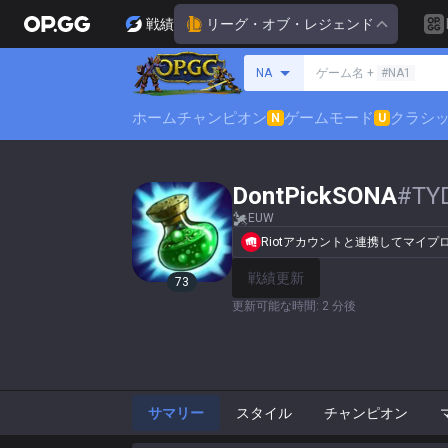
戦績
リーグ・オブ・レジェンド
サモナーの検索
NA
ゲーム名 +
#NA1
ホーム
チャンピオン
ゲームモード
クラシ
N
U
DontPickSONA
#
TY
EUW
Riotアカウントと連携してマイ
戦績更新
73
更新可能な時間
:
2 分後
サマリー
スタイル
チャンピオン