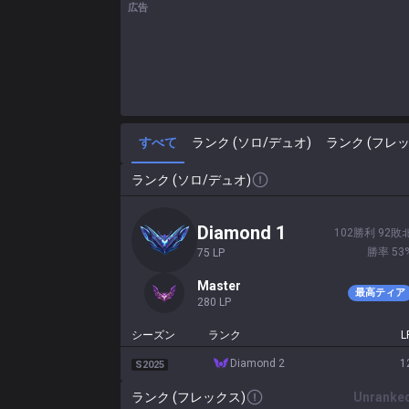
広告
すべて
ランク (ソロ/デュオ)
ランク (フレッ
ランク (ソロ/デュオ)
diamond 1
102
勝利
92
敗
勝率
53
75
LP
master
最高ティア
280
LP
シーズン
ランク
L
diamond 2
1
S2025
ランク (フレックス)
Unranke