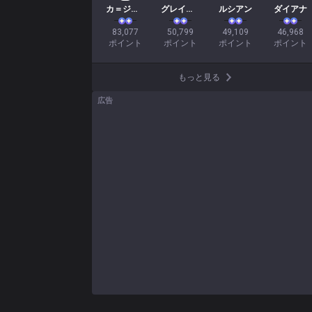
カ＝ジックス
グレイブス
ルシアン
ダイアナ
83,077

50,799

49,109

46,968

ポイント
ポイント
ポイント
ポイント
もっと見る
広告