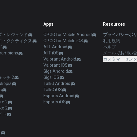
Apps
Resources
ブ・レジェンド
OP.GG for Mobile Android
プライバシーポ
イトタクティクス
OP.GG for Mobile iOS
利用規約
ド
AllT Android
ヘルプ
hampions
AllT iOS
メールでお問い
Valorant Android
カスタマーセン
Valorant iOS
Gigs Android
ッチ 2
Gigs iOS
kopia
TalkG Android
s
TalkG iOS
Esports Android
re 2
Esports iOS
ke 2
イト
s