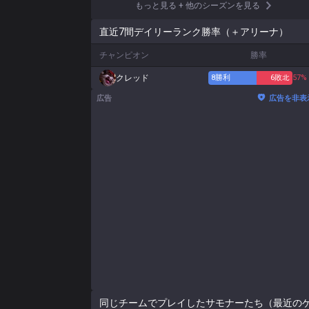
もっと見る
+
他のシーズンを見る
直近7間デイリーランク勝率（＋アリーナ）
チャンピオン
勝率
クレッド
8
勝利
6
敗北
57%
広告
広告を非表
同じチームでプレイしたサモナーたち（最近の