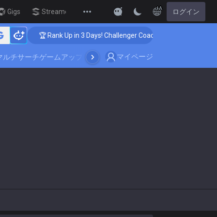
JA
Gigs
Streamer Overlay
ログイン
New
🏆 Rank Up in 3 Days! Challenger Coaching
🏆 R
マイページ
マルチサーチ
ゲームアップデート