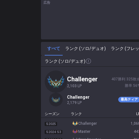
広告
すべて
ランク (ソロ/デュオ)
ランク (フレッ
ランク (ソロ/デュオ)
challenger
407
勝利
325
敗
勝率
56
2,103
LP
challenger
最高ティア
2,179
LP
シーズン
ランク
L
challenger
1,06
S2025
master
44
S2024 S3