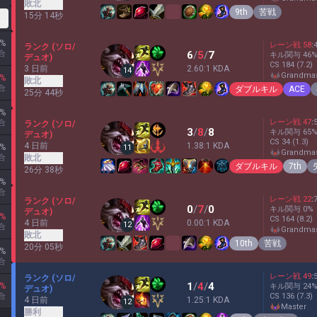
敗北
9th
苦戦
15分 14秒
クス)
%
レーン戦
58
:
ランク (ソロ/
合
6
/
5
/
7
キル関与
46
デュオ)
CS
184
(7.2)
3 日前
2.60:1 KDA
14
grandma
%
敗北
合
ダブルキル
ACE
25分 44秒
%
レーン戦
47
:
合
ランク (ソロ/
3
/
8
/
8
キル関与
65
デュオ)
CS
34
(1.3)
4 日前
1.38:1 KDA
%
11
grandma
敗北
合
ダブルキル
7th
26分 38秒
%
合
レーン戦
22
:
ランク (ソロ/
0
/
7
/
0
キル関与
0
%
デュオ)
%
CS
164
(8.2)
4 日前
0.00:1 KDA
12
合
grandma
敗北
10th
苦戦
20分 05秒
%
合
レーン戦
49
:
ランク (ソロ/
1
/
4
/
4
%
キル関与
24
デュオ)
合
CS
136
(7.3)
4 日前
1.25:1 KDA
12
master
勝利