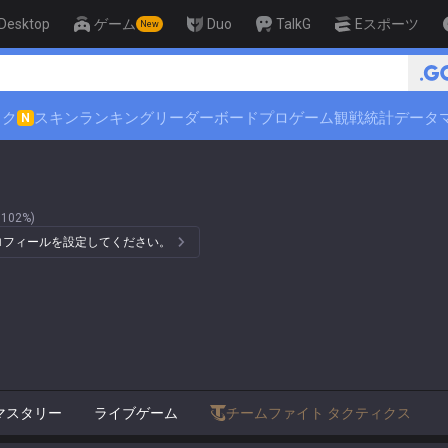
Desktop
ゲーム
Duo
TalkG
Eスポーツ
New
ック
スキンランキング
リーダーボード
プロゲーム観戦
統計データ
N
102%)
プロフィールを設定してください。
マスタリー
ライブゲーム
チームファイト タクティクス