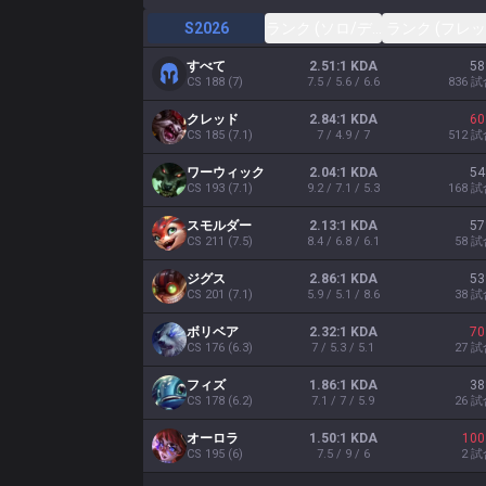
S2026
ランク (ソロ/デュオ)
ランク (フレッ
すべて
2.51:1 KDA
58
CS
188
(
7
)
7.5 / 5.6 / 6.6
836
試
クレッド
2.84:1 KDA
60
CS
185
(
7.1
)
7 / 4.9 / 7
512
試
ワーウィック
2.04:1 KDA
54
CS
193
(
7.1
)
9.2 / 7.1 / 5.3
168
試
スモルダー
2.13:1 KDA
57
CS
211
(
7.5
)
8.4 / 6.8 / 6.1
58
試
ジグス
2.86:1 KDA
53
CS
201
(
7.1
)
5.9 / 5.1 / 8.6
38
試
ボリベア
2.32:1 KDA
70
CS
176
(
6.3
)
7 / 5.3 / 5.1
27
試
フィズ
1.86:1 KDA
38
CS
178
(
6.2
)
7.1 / 7 / 5.9
26
試
オーロラ
1.50:1 KDA
100
CS
195
(
6
)
7.5 / 9 / 6
2
試