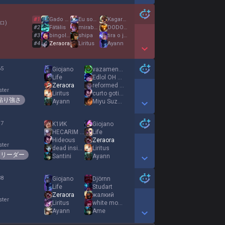
Show More Detail Games
#
1
Gado Da Ana
Eu sou a Ana
Kagaro Nakama
ロ
)
#
2
Fätälis
miraboreasu
DODO0911
#
3
bingola fidida
shipa
tira o já mermão
#
4
Zeraora
Liritus
Ayann
Show More Detail Games
65
Giojano
vazamento tóxico
%
Life
Edlol OH YEAH
Zeraora
reformed tum tum
ster
Liritus
curto goticas
粘り強さ
Ayann
Miyu Suzuki
Show More Detail Games
17
K1ИK
Giojano
%
HECARIM GAP
Life
Hideous
Zeraora
ster
dead inside
Liritus
リーダー
Santini
Ayann
Show More Detail Games
38
Giojano
Djörnn
%
Life
Studart
Zeraora
жалкий
ster
Liritus
white monster
Ayann
Ame
Show More Detail Games