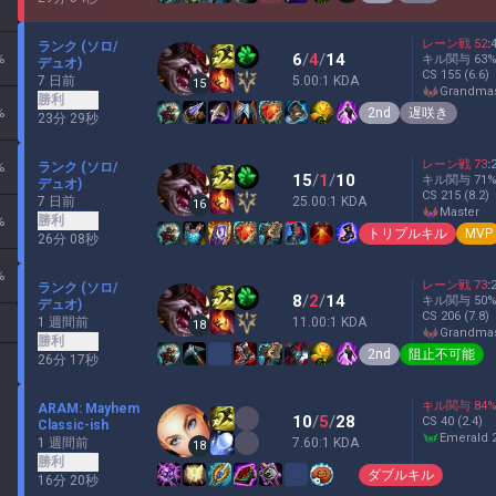
レーン戦
52
:
ランク (ソロ/
6
/
4
/
14
%
キル関与
63
デュオ)
CS
155
(6.6)
7 日前
5.00:1 KDA
15
grandma
勝利
2nd
遅咲き
%
23分 29秒
レーン戦
73
:
ランク (ソロ/
%
15
/
1
/
10
キル関与
71
デュオ)
CS
215
(8.2)
7 日前
25.00:1 KDA
16
master
勝利
%
トリプルキル
MVP
26分 08秒
%
レーン戦
73
:
ランク (ソロ/
8
/
2
/
14
キル関与
50
デュオ)
CS
206
(7.8)
1 週間前
11.00:1 KDA
18
grandma
勝利
2nd
阻止不可能
26分 17秒
キル関与
84
ARAM: Mayhem
10
/
5
/
28
CS
40
(2.4)
Classic-ish
emerald 
1 週間前
7.60:1 KDA
18
勝利
ダブルキル
16分 20秒