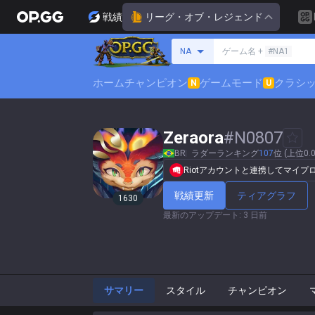
戦績
リーグ・オブ・レジェンド
サモナーの検索
NA
ゲーム名 +
#NA1
ホーム
チャンピオン
ゲームモード
クラシ
N
U
Zeraora
#
N0807
BR
ラダーランキング
107
位 (上位0.0
Riotアカウントと連携してマイ
戦績更新
ティアグラフ
1630
最新のアップデート
:
3 日前
サマリー
スタイル
チャンピオン