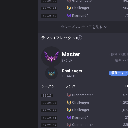
grandmaster
86
S2024 S2
challenger
90
S2024 S1
diamond 1
7
S2023 S2
全シーズンのティアを見る
ランク (フレックス)
master
83
勝利
32
敗
勝率
72
340
LP
challenger
最高ティア
1,044
LP
シーズン
ランク
L
grandmaster
57
S2025
challenger
1,20
S2024 S3
challenger
1,02
S2024 S2
diamond 1
2
S2024 S1
grandmaster
33
S2023 S2