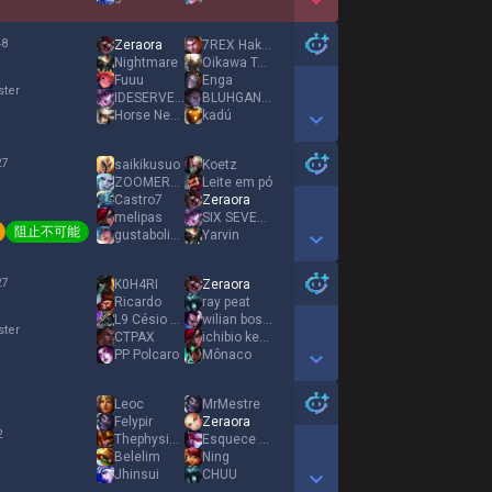
Show More Detail Games
48
Zeraora
7REX Hakari
%
Nightmare
Oikawa Tooru
Fuuu
Enga
ster
IDESERVEIT
BLUHGANGSANCHEZj
Horse Negs
kadú
Show More Detail Games
27
saikikusuo
Koetz
%
ZOOMERSLULWLULW
Leite em pó
Castro7
Zeraora
melipas
SIX SEVEN JR
阻止不可能
gustabolinha
Yarvin
Show More Detail Games
27
K0H4RI
Zeraora
%
Ricardo
ray peat
L9 Césio 137
wilian bosta
ster
CTPAX
ichibio keka
PP Polcaro
Mônaco
Show More Detail Games
%
Leoc
MrMestre
Felypir
Zeraora
2
ThephysicoZ
Esquece é o Vini
Belelim
Νing
Jhinsui
СΗUU