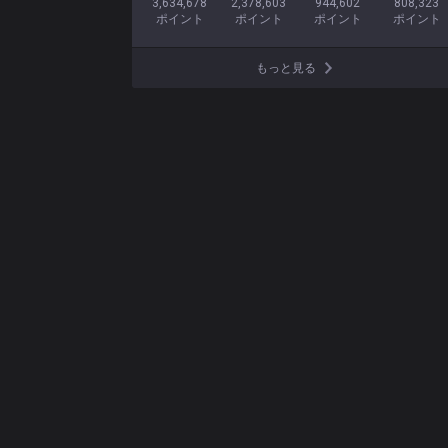
3,634,678

2,378,603

944,602

808,323

ポイント
ポイント
ポイント
ポイント
もっと見る