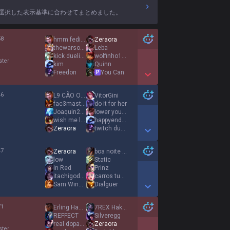
選択した表示基準に合わせてまとめました。
58
hmm fedidin 2
Zeraora
%
thewarsor33
Leba
kick duelista
wolfinho123
ster
kim
Quinn
Freedon
You Can
P
Show More Detail Games
46
L9 CÃO ORELHA
VitorGini
%
fac3master
do it for her
Joaquin257
lower your head
wish me luck
happyendmassage
Zeraora
twitch duelista
Show More Detail Games
47
Zeraora
boa noite gata
%
low
Static
In Red
Prinz
itachigod157
carros tunados
Sam Winchester
Dialguer
Show More Detail Games
71
Erling Haaland
7REX Hakari
%
REFFECT
Silveregg
real dopamine
Zeraora
ster