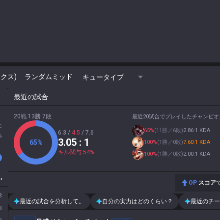
クス)
ランダムミッド
キュータイプ
最近の試合
20戦 13勝 7敗
最近20試合でプレイしたチャンピオ
北
65
%
(
11勝／6敗
)
2.86:1 KDA
6.3
/
4.5
/
7.6
%
3.05
: 1
65
%
100
%
(
1勝／0敗
)
7.60:1 KDA
キル関与
54
%
100
%
(
1勝／0敗
)
2.00:1 KDA
P
OP
スコア
8
最近の試合を分析して。
自分の実力はどのくらい？
最近のチー
3