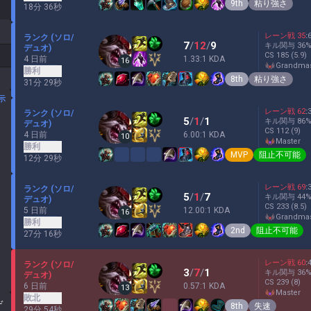
9th
粘り強さ
18分 36秒
レーン戦
35
:
ランク (ソロ/
7
/
12
/
9
キル関与
36
デュオ)
CS
185
(5.9)
4 日前
1.33:1 KDA
16
grandma
勝利
8th
粘り強さ
31分 29秒
示
レーン戦
62
:
ランク (ソロ/
5
/
1
/
1
キル関与
86
デュオ)
CS
112
(9)
4 日前
6.00:1 KDA
10
master
勝利
MVP
阻止不可能
12分 29秒
レーン戦
69
:
ランク (ソロ/
5
/
1
/
7
キル関与
44
デュオ)
CS
233
(8.5)
5 日前
12.00:1 KDA
16
grandma
勝利
2nd
阻止不可能
27分 16秒
レーン戦
60
:
ランク (ソロ/
3
/
7
/
1
キル関与
36
デュオ)
CS
239
(8)
6 日前
0.57:1 KDA
13
master
敗北
ゲ
8th
失速
29分 54秒