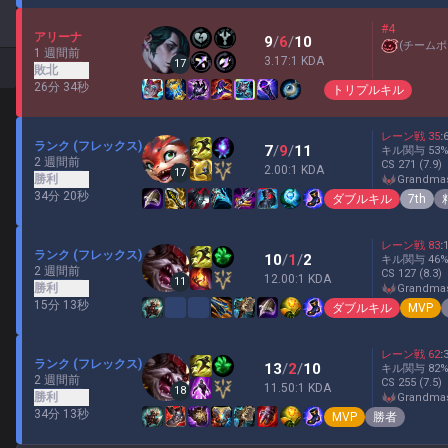
#4
アリーナ
9
/
6
/
10
(
チームポ
1 週間前
3.17:1 KDA
17
敗北
26分 34秒
トリプルキル
レーン戦
35
:
ランク (フレックス)
7
/
9
/
11
キル関与
53
2 週間前
CS
271
(7.9)
2.00:1 KDA
17
勝利
grandma
34分 20秒
ダブルキル
7th
レーン戦
83
:
ランク (フレックス)
10
/
1
/
2
キル関与
46
2 週間前
CS
127
(8.3)
12.00:1 KDA
11
勝利
grandma
15分 13秒
ダブルキル
MVP
レーン戦
62
:
ランク (フレックス)
13
/
2
/
10
キル関与
82
2 週間前
CS
255
(7.5)
11.50:1 KDA
18
勝利
grandma
34分 13秒
MVP
勝者