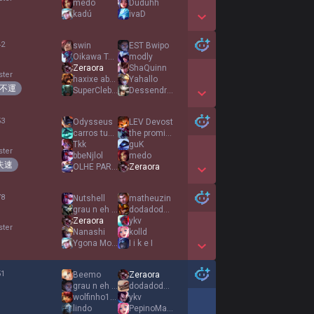
medo
Duduhh
kadú
ivaD
Show More Detail Games
42
swin
EST Bwipo
%
Oikawa Tooru
modly
Zeraora
ShaQuinn
ster
haxixe abuser
Yahallo
不運
SuperCleber
Dessendre Canvas
Show More Detail Games
53
Odysseus
LEV Devost
%
carros tunados
the promise
Tkk
guK
ster
bbeNjlol
medo
失速
OLHE PARA MIM
Zeraora
Show More Detail Games
78
Nutshell
matheuzin
grau n eh crime
dodadodadodadoda
Zeraora
ykv
ster
Nanashi
kolld
Ygona Moura
I i k e I
Show More Detail Games
51
Beemo
Zeraora
%
grau n eh crime
dodadodadodadoda
wolfinho123
ykv
lindo
PepinoMaritimo