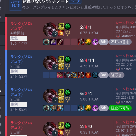
2
見逃せないパッチノート
ベータ
パッチ
16.15
今シーズンプレイしたチャンピオンと最近対戦したチャンピオンを、
4
5
レーン戦
42
:
ランク (ソロ/
2
/
4
/
1
キル関与
30
デュオ)
CS
122
(8)
4 時間前
0.75:1 KDA
12
grandma
敗北
8th
不屈の意志
15分 14秒
レーン戦
54
:
ランク (ソロ/
北
8
/
4
/
11
キル関与
44
デュオ)
%
CS
22
(0.9)
2 日前
4.75:1 KDA
12
master
勝利
3rd
遅咲き
24分 52秒
レーン戦
53
:
ランク (ソロ/
P
6
/
2
/
4
キル関与
34
デュオ)
CS
225
(9.3)
2 日前
5.00:1 KDA
17
1
master
勝利
5th
阻止不可能
2
24分 05秒
3
レーン戦
29
:
ランク (ソロ/
3
2
/
6
/
0
キル関与
29
デュオ)
CS
97
(6.4)
3 日前
0.33:1 KDA
5
9
grandma