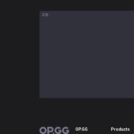
広告
OP.GG
Products
OP.GG