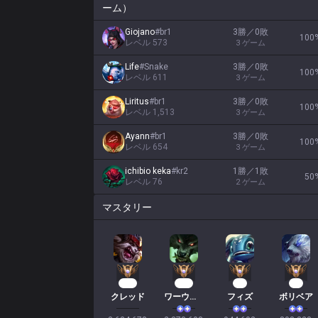
ーム）
Giojano
#
br1
3勝／0敗
100
レベル
573
3
ゲーム
Life
#
Snake
3勝／0敗
100
レベル
611
3
ゲーム
Liritus
#
br1
3勝／0敗
100
レベル
1,513
3
ゲーム
Ayann
#
br1
3勝／0敗
100
レベル
654
3
ゲーム
ichibio keka
#
kr2
1勝／1敗
50
レベル
76
2
ゲーム
マスタリー
326
219
89
76
クレッド
ワーウィック
フィズ
ボリベア