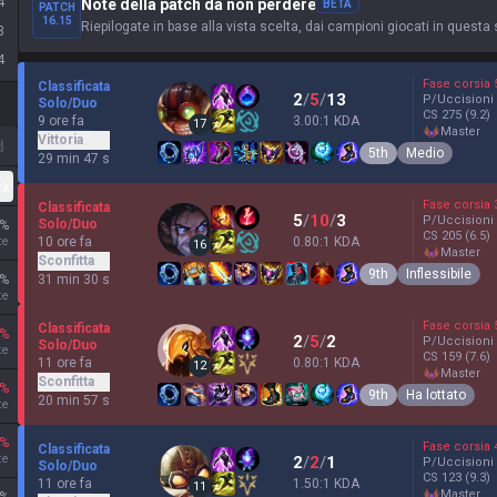
4
Note della patch da non perdere
BETA
PATCH
16.15
Riepilogate in base alla vista scelta, dai campioni giocati in questa 
3
4
Fase corsia
Classificata
2
/
5
/
13
P/Uccisioni
Solo/Duo
CS
275
(9.2)
9 ore fa
3.00:1 KDA
17
master
Vittoria
d
5th
Medio
29 min 47 s
ex
Fase corsia
Classificata
5
/
10
/
3
P/Uccisioni
Solo/Duo
%
CS
205
(6.5)
10 ore fa
te
0.80:1 KDA
16
master
Sconfitta
9th
Inflessibile
31 min 30 s
%
te
Fase corsia
Classificata
%
2
/
5
/
2
P/Uccisioni
Solo/Duo
te
CS
159
(7.6)
11 ore fa
0.80:1 KDA
12
master
Sconfitta
%
9th
Ha lottato
20 min 57 s
te
%
Fase corsia
Classificata
te
2
/
2
/
1
P/Uccisioni
Solo/Duo
CS
123
(9.3)
11 ore fa
1.50:1 KDA
11
master