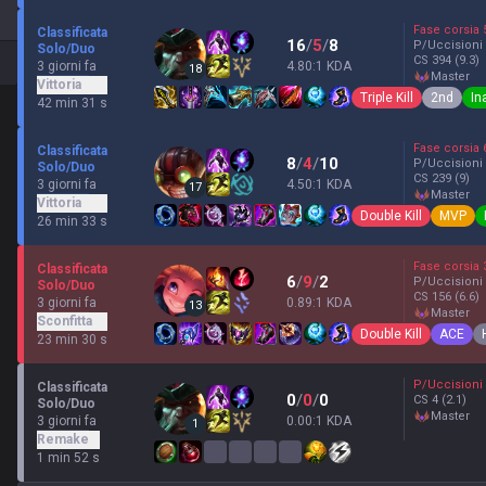
Fase corsia
Classificata
16
/
5
/
8
P/Uccisioni
Solo/Duo
CS
394
(9.3)
3 giorni fa
4.80:1 KDA
18
master
Vittoria
Triple Kill
2nd
In
42 min 31 s
Fase corsia
Classificata
8
/
4
/
10
P/Uccisioni
Solo/Duo
CS
239
(9)
3 giorni fa
4.50:1 KDA
17
master
Vittoria
Double Kill
MVP
26 min 33 s
Fase corsia
Classificata
6
/
9
/
2
P/Uccisioni
Solo/Duo
CS
156
(6.6)
3 giorni fa
0.89:1 KDA
13
master
Sconfitta
Double Kill
ACE
23 min 30 s
P/Uccisioni
Classificata
0
/
0
/
0
CS
4
(2.1)
Solo/Duo
master
3 giorni fa
0.00:1 KDA
1
Remake
1 min 52 s