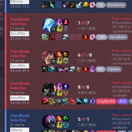
%
Vittoria
te
7th
Resiliente
13 min 13 s
%
te
Fase corsia
Classificata
1
/
6
/
7
P/Uccisioni
Solo/Duo
CS
158
(7.1)
12 ore fa
1.33:1 KDA
%
15
grandma
te
Sconfitta
10th
Ha lottato
22 min 14 s
Fase corsia
Classificata
6
/
11
/
8
P/Uccisioni
Solo/Duo
CS
237
(6.8)
13 ore fa
1.27:1 KDA
18
grandma
Sconfitta
9th
Caduta
34 min 49 s
Fase corsia
Classificata
8
/
4
/
8
P/Uccisioni
Solo/Duo
CS
333
(9.5)
16 ore fa
4.00:1 KDA
18
master
Sconfitta
Double Kill
ACE
34 min 59 s
%
Fase corsia
Classificata
5
/
6
/
1
P/Uccisioni
Solo/Duo
CS
203
(8.5)
21 ore fa
1.00:1 KDA
16
master
Vittoria