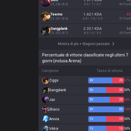
Sion
1.51:1 KDA
50
CS
236
(
8.4
)
4.9 / 7 / 5.7
40
Parti
Teemo
1.62:1 KDA
65
CS
251
(
8.4
)
6.8 / 7.8 / 5.9
37
Parti
Gangplank
2.33:1 KDA
54
CS
252
(
8.7
)
8.5 / 6 / 5.4
35
Parti
Mostra di più
+
Stagioni passate
Percentuale di vittorie classificate negli ultimi 7
giorni (inclusa Arena)
Campione
Tasso di vittoria
Ziggs
4
V
2
S
67%
Gangplank
3
V
3
S
50%
Jax
3
V
2
S
60%
Shaco
2
V
0
S
100
Anivia
1
V
1
S
50%
Viktor
1
V
1
S
50%