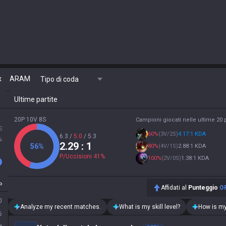
x
ARAM
Tipo di coda
Ultime partite
20P 10V 8S
Campioni giocati nelle ultime 20 p
S
60
%
(
3V/2S
)
4.17:1 KDA
6.3
/
5.0
/
5.3
%
2.29
: 1
56
%
80
%
(
4V/1S
)
2.88:1 KDA
P/Uccisioni
41
%
100
%
(
2V/0S
)
1.38:1 KDA
P
Affidati al
Punteggio
O
0
Analyze my recent matches.
What is my skill level?
How is my
6