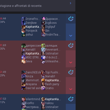
stagione e affrontati di recente.
56
:
44
DroneFromToplane
ДыроколЭрикраузе
34
%
Denjkee
BigBoss
KapitanKakao
Diglipuf
Porojeck
Sin
pohui
RndmTearPlayer
Show More Detail Games
31
:
69
депрессия
халяцык
35
%
Nanab1
Revenant ruler
KapitanKakao
Ustinalorr
MSC STRIP LOVER
616c6c206f6f0a0a
Sevа
Unleashed Luiza
Show More Detail Games
51
:
49
DanchEEck
Toji Fushiguro
29
%
Kinza
Nanab1
MemmortigoDeDio
KapitanKakao
Areyana
flash parry
free tel aviv
Oratio
Show More Detail Games
47
:
53
silentmind
KapitanKakao
15
%
GorRo
naksu
пистрянаура9
Ustinalorr