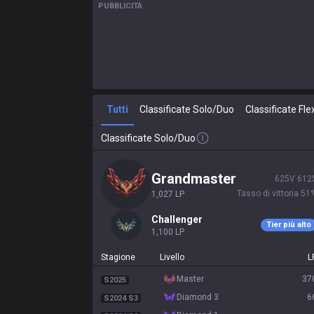
PUBBLICITÀ
Tutti
Classificate Solo/Duo
Classificate Fle
Classificate Solo/Duo
grandmaster
625
V
612
Tasso di vittoria
51
1,027
LP
challenger
Tier più alto
1,100
LP
Stagione
Livello
L
master
37
S2025
diamond 3
6
S2024 S3