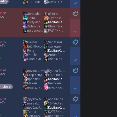
edio
L9 GOOD MENTAL
KRYOTERRA
Show More Detail Games
45
:
55
Jerboabal
sFinita
5
%
Finita
Qiyana enjoyer
ИзСумерекВоМрак
KapitanKakao
Antón Castillo
Ghost Walker
на сапорте мусор
РАУФЧИК ОГУРЧИК
Show More Detail Games
58
:
42
Gastus
Sagittarius1793
65
%
Ен0тПолосКун
трагедия
Perry
KapitanKakao
F4miliar
Antón Castillo
Cassie Ainsworth
eбaл мoлчa
Show More Detail Games
58
:
42
neviss レゼ
Куртка Бейна
37
%
Егор Крид
Ен0тПолосКун
проблюйся кровью
KapitanKakao
Макан
Recollen
incitore
игра для бомжей
пикми сосалка
Show More Detail Games
57
:
43
дружок барбоскин
angelicide
65
%
marveLL
10Py6JIeu
проблюйся кровью
KapitanKakao
Temer
КАТЕРИНА ПЕТРОВА
GetCrazy
angеlicide