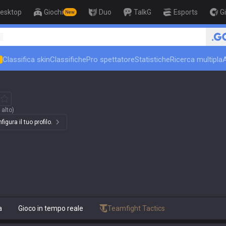
esktop
Giochi
Duo
TalkG
Esports
G
New
1
Classifica skin
Classifiche
Pro spettatore
Statistiche
Ricerca multipla
N
 alto)
igura il tuo profilo.
a
Gioco in tempo reale
Teamfight Tactics