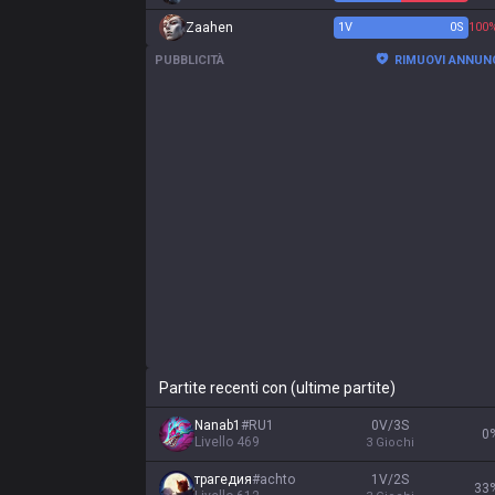
Zaahen
1
V
0
S
100
PUBBLICITÀ
RIMUOVI ANNUN
Partite recenti con (ultime partite)
Nanab1
#
RU1
0V/3S
0
Livello
469
3
Giochi
трагедия
#
achto
1V/2S
33