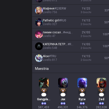
Livello
612
3
Giochi
Мафяня
#
Q3ERW
1V/2S
33
Livello
756
3
Giochi
Pathetic girl
#
RU0
1V/1S
50
Livello
327
2
Giochi
пикми сосалка
#
нюдсы
2V/0S
100
Livello
47
2
Giochi
КАТЕРИНА ПЕТРОВА
#
RU1
1V/0S
100
Livello
548
2
Giochi
Aloe
#
TRU
1V/1S
50
Livello
817
2
Giochi
Maestria
56
47
34
28
Gangplank
Jax
Ryze
Zed
587,459

490,331

346,376

282,028
