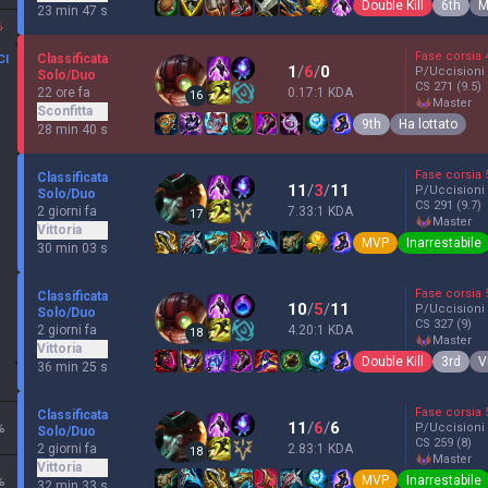
Double Kill
6th
M
23 min 47 s
%
Fase corsia
Classificata
CI
1
/
6
/
0
P/Uccisioni
Solo/Duo
CS
271
(9.5)
22 ore fa
0.17:1 KDA
16
master
Sconfitta
9th
Ha lottato
28 min 40 s
Fase corsia
Classificata
11
/
3
/
11
P/Uccisioni
Solo/Duo
CS
291
(9.7)
2 giorni fa
7.33:1 KDA
17
master
Vittoria
MVP
Inarrestabile
30 min 03 s
Fase corsia
Classificata
10
/
5
/
11
P/Uccisioni
Solo/Duo
CS
327
(9)
2 giorni fa
4.20:1 KDA
18
master
Vittoria
Double Kill
3rd
V
36 min 25 s
Fase corsia
Classificata
11
/
6
/
6
%
P/Uccisioni
Solo/Duo
CS
259
(8)
2 giorni fa
2.83:1 KDA
18
master
Vittoria
MVP
Inarrestabile
%
32 min 33 s