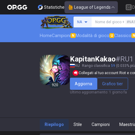
Statistiche
League of Legends
D
Cerca un evocatore
NA
Nome del gioco +
#NA
Home
Campioni
Modalità di gioco
Classico
N
U
KapitanKakao
#
RU1
RU
Rango classifica
59
(0.033% più
Collegati al tuo account Riot e conf
Aggiorna
Grafico tier
920
Ultimo aggiornamento
:
1 giorno fa
Riepilogo
Stile
Campioni
Maestri