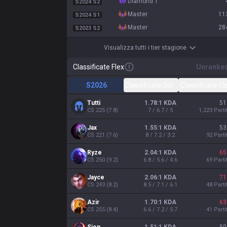
diamond 1
S2024 S2
master
11
S2024 S1
master
28
S2023 S2
Visualizza tutti i tier stagione
Classificate Flex
Unranke
S2026
Classificate Solo/Duo
Classificate Fl
Tutti
1.78:1 KDA
51
CS
225
(
7.8
)
7 / 6.7 / 5
1,223
Parti
Jax
1.55:1 KDA
53
CS
221
(
7.6
)
8 / 7.2 / 3.2
92
Parti
Ryze
2.04:1 KDA
65
CS
250
(
9.2
)
6.8 / 5.6 / 4.6
69
Parti
Jayce
2.06:1 KDA
71
CS
243
(
8.2
)
8.5 / 7.1 / 6.1
48
Parti
Azir
1.70:1 KDA
63
CS
255
(
8.4
)
6.6 / 7.2 / 5.7
41
Parti