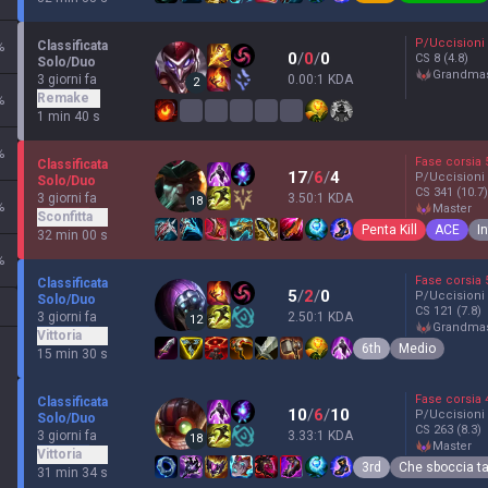
P/Uccisioni
Classificata
%
0
/
0
/
0
CS
8
(4.8)
Solo/Duo
grandma
3 giorni fa
0.00:1 KDA
2
Remake
%
1 min 40 s
%
Fase corsia
Classificata
17
/
6
/
4
P/Uccisioni
Solo/Duo
CS
341
(10.7)
3 giorni fa
3.50:1 KDA
18
%
master
Sconfitta
Penta Kill
ACE
In
32 min 00 s
%
Fase corsia
Classificata
5
/
2
/
0
P/Uccisioni
Solo/Duo
CS
121
(7.8)
3 giorni fa
2.50:1 KDA
12
grandma
Vittoria
6th
Medio
15 min 30 s
Fase corsia
Classificata
10
/
6
/
10
P/Uccisioni
Solo/Duo
CS
263
(8.3)
3 giorni fa
3.33:1 KDA
18
master
Vittoria
3rd
Che sboccia ta
31 min 34 s