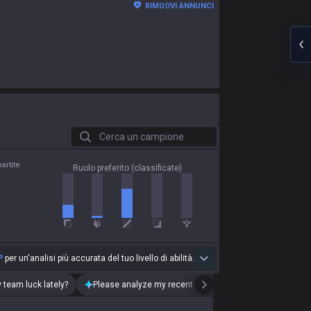
RIMUOVI ANNUNCI
Cerca un campione
artite
Ruolo preferito (classificate)
P
per un'analisi più accurata del tuo livello di abilità.
 team luck lately?
Please analyze my recent playstyle.