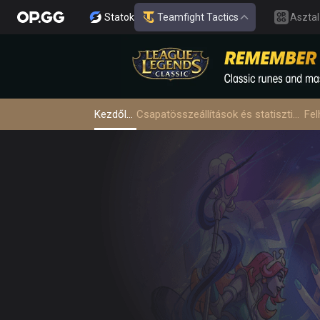
Statok
Teamfight Tactics
Asztal
Kezdőlap
Csapatösszeállítások és statisztikák