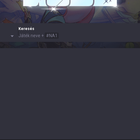
Keresés
Játék neve
+
#
NA1