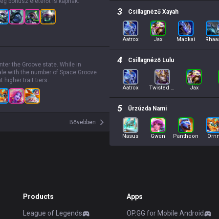
g bónusz életerőt is kapnak.
3
Csillagnéző Xayah
Aatrox
Jax
Maokai
Rhaa
4
Csillagnéző Lulu
ter the Groove state. While in
ale with the number of Space Groove
 higher trait tiers.
Aatrox
Twisted Fate
Jax
5
Űrzúzda Nami
Bővebben
Nasus
Gwen
Pantheon
Orn
Products
Apps
League of Legends
OP.GG for Mobile Android