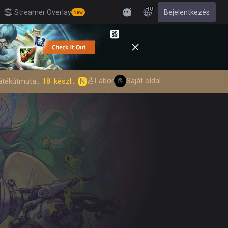
HU
Streamer Overlay
Bejelentkezés
New
Feedback
Labor
Saját oldal
Játékútmutató
18. készlet
N