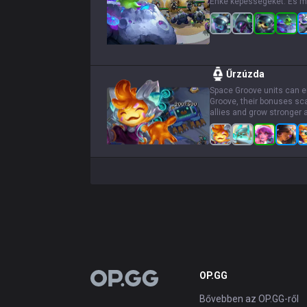
Énke képességeket. És mé
Űrzúzda
Space Groove units can en
Groove, their bonuses sc
allies and grow stronger at
OP.GG
OP.GG
Bővebben az OP.GG-ről