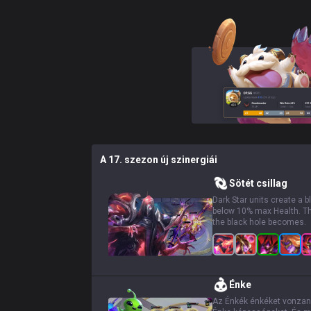
A 17. szezon új szinergiái
Sötét csillag
Dark Star units create a 
below 10% max Health. The 
the black hole becomes.
Énke
Az Énkék énkéket vonzana