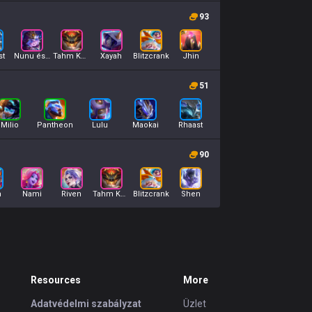
93
st
Nunu és Willump
Tahm Kench
Xayah
Blitzcrank
Jhin
51
Milio
Pantheon
Lulu
Maokai
Rhaast
90
n
Nami
Riven
Tahm Kench
Blitzcrank
Shen
Resources
More
Adatvédelmi szabályzat
Üzlet