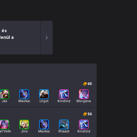
 és
enül a
60
Jax
Maokai
Urgot
Kindred
Morgana
54
el'Veth
Jinx
Maokai
Rhaast
Kindred