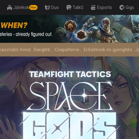
Játékok
Duo
TalkG
Esports
Gigs
New
Felhasználói trendek
Ranglétrák
Csapattervező
Erősítések és gyengítések