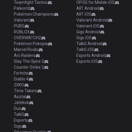
Teamfight Tactics
OP.GG for Mobile iOS
Palworld
AllT Android
Pokémon Champions
AllT iOS
Valorant
Valorant Android
PUBG
Valorant iOS
ROBLOX
Gigs Android
OVERWATCH2
Gigs iOS
Pokémon Pokopia
TalkG Android
Marvel Rivals
TalkG iOS
Arc Raiders
Esports Android
Slay The Spire 2
Esports iOS
Counter Strike 2
Fortnite
Diablo 4
2XKO
Time Takers
Asztal
Játékok
Duo
TalkG
Esports
Gigs