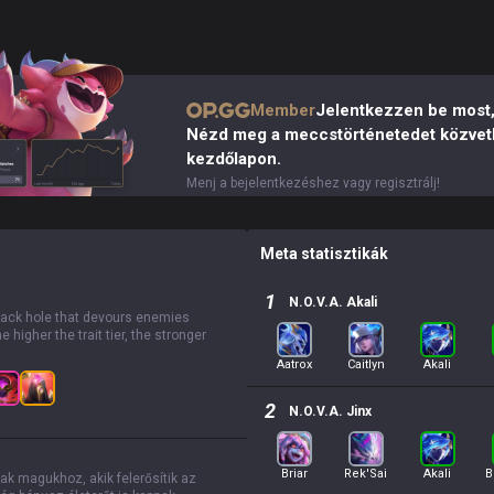
Member
Jelentkezzen be most,
Nézd meg a meccstörténetedet közvetl
kezdőlapon.
Menj a bejelentkezéshez vagy regisztrálj!
Meta statisztikák
1
N.O.V.A. Akali
black hole that devours enemies
higher the trait tier, the stronger
Aatrox
Caitlyn
Akali
2
N.O.V.A. Jinx
Briar
Rek'Sai
Akali
B
k magukhoz, akik felerősítik az