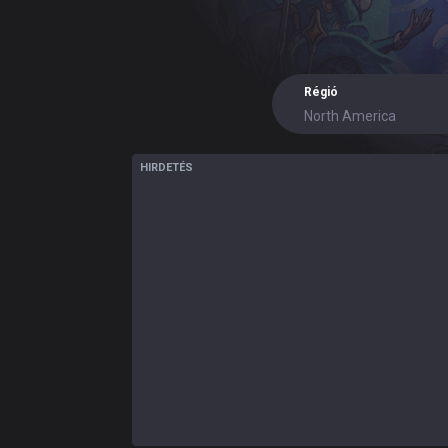
Régió
North America
HIRDETÉS