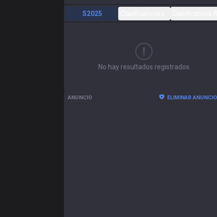
S2025
Clasificatoria solo/dúo
Clasificatoria f
No hay resultados registrados.
ANUNCIO
ELIMINAR ANUNCI