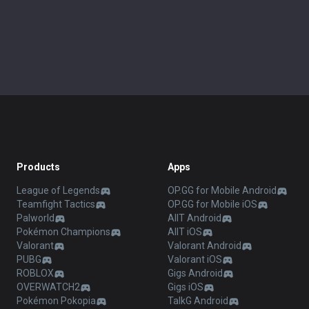
Products
Apps
League of Legends
OP.GG for Mobile Android
Teamfight Tactics
OP.GG for Mobile iOS
Palworld
AllT Android
Pokémon Champions
AllT iOS
Valorant
Valorant Android
PUBG
Valorant iOS
ROBLOX
Gigs Android
OVERWATCH2
Gigs iOS
Pokémon Pokopia
TalkG Android