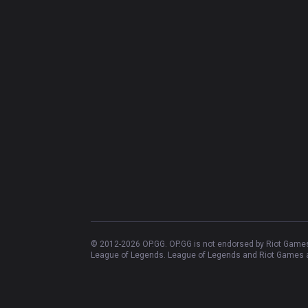
© 2012-
2026
OP.GG. OP.GG is not endorsed by Riot Games 
League of Legends. League of Legends and Riot Games ar