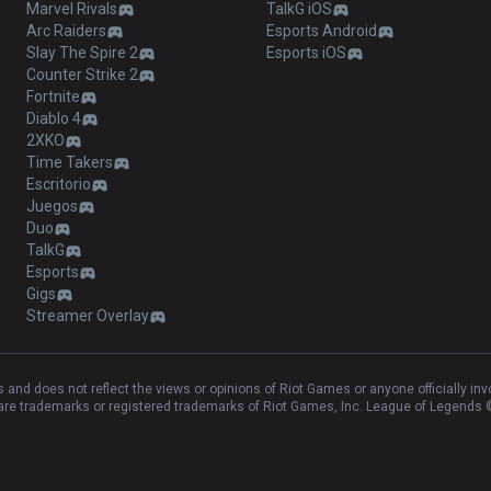
Marvel Rivals
TalkG iOS
Arc Raiders
Esports Android
Slay The Spire 2
Esports iOS
Counter Strike 2
Fortnite
Diablo 4
2XKO
Time Takers
Escritorio
Juegos
Duo
TalkG
Esports
Gigs
Streamer Overlay
and does not reflect the views or opinions of Riot Games or anyone officially in
e trademarks or registered trademarks of Riot Games, Inc. League of Legends ©