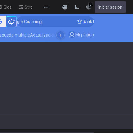
ES
Gigs
Streamer Overlay
Iniciar sesión
New
hallenger Coaching
🏆 Rank Up in 3 Days! Challenger 
Mi página
squeda múltiple
Actualización del juego