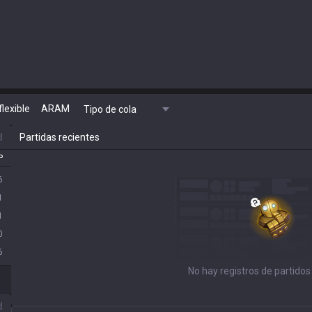
flexible
ARAM
Tipo de cola
d
Partidas recientes
P
6
1
1
0
6
No hay registros de partidos
d