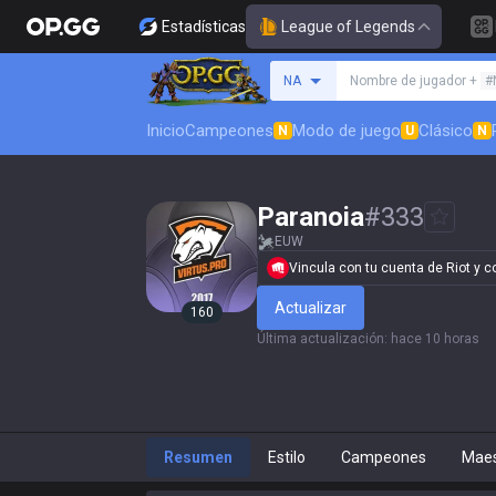
Estadísticas
League of Legends
Busca un invocador
NA
Nombre de jugador +
#
Inicio
Campeones
Modo de juego
Clásico
N
U
N
Paranoia
#
333
EUW
Vincula con tu cuenta de Riot y con
Actualizar
160
Última actualización
:
hace 10 horas
Resumen
Estilo
Campeones
Maes