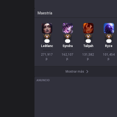
Maestría
23
13
11
10
LeBlanc
Syndra
Taliyah
Ryze
271,917

162,107

131,582

101,454

p.
p.
p.
p.
Mostrar más
ANUNCIO