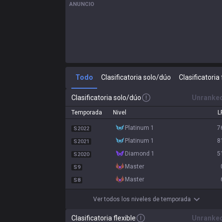
ANUNCIO
Todo
Clasificatoria solo/dúo
Clasificatoria 
Clasificatoria solo/dúo
Unranke
Temporada
Nivel
L
platinum 1
7
S2022
platinum 1
8
S2021
diamond 1
5
S2020
master
S9
master
S8
Ver todos los niveles de temporada
Clasificatoria flexible
Unranke