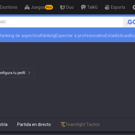
Escritorio
Juegos
Duo
TalkG
Esports
New
🏆 Rank Up in 3 Days! C
NA1
Ranking de aspectos
Ránking
Espectar a profesionales
Estadísticas
Bú
figura tu perfil.
tría
Partida en directo
Teamfight Tactics