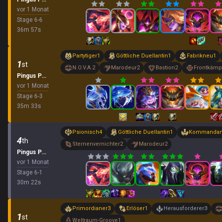
vor 1 Monat
Stage
6
-
6
36
m
57
s
Partytiger
1
Göttliche Duellantin
1
Fabrikneu
1
1
st
N.O.V.A.
2
Marodeur
2
Bastion
2
Frontkämp
Pingus Party
vor 1 Monat
Stage
6
-
3
35
m
33
s
Psionisch
4
Göttliche Duellantin
1
Kommandan
4
th
Sternenvernichter
2
Marodeur
2
Pingus Party
vor 1 Monat
Stage
6
-
1
30
m
22
s
Primordianer
3
Erlöser
1
Herausforderer
3
1
st
Weltraum-Groove
1