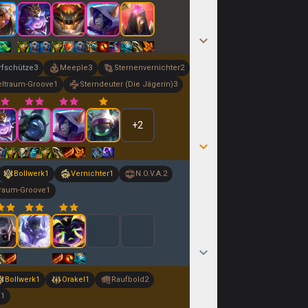
rfschütze
3
Meeple
3
Sternenvernichter
2
ltraum-Groove
1
Sterndeuter (Die Jägerin)
3
+
2
Bollwerk
1
Vernichter
1
N.O.V.A.
2
raum-Groove
1
Bollwerk
1
Orakel
1
Raufbold
2
e
1