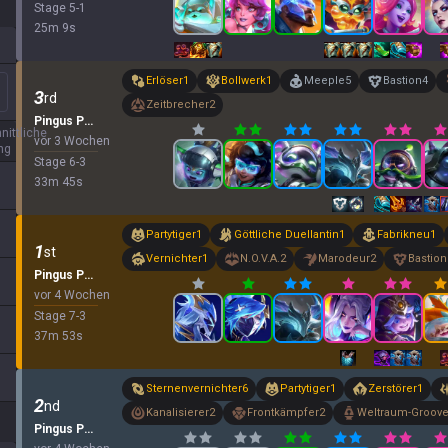
Stage
5
-
1
25
m
9
s
Erlöser
1
Bollwerk
1
Meeple
5
Bastion
4
3
rd
Zeitbrecher
2
Pingus Party
nittliche
vor 3 Wochen
ng
Stage
6
-
3
33
m
45
s
Partytiger
1
Göttliche Duellantin
1
Fabrikneu
1
1
st
Vernichter
1
N.O.V.A.
2
Marodeur
2
Bastion
Pingus Party
vor 4 Wochen
Stage
7
-
3
37
m
53
s
Sternenvernichter
6
Partytiger
1
Zerstörer
1
2
nd
Kanalisierer
2
Frontkämpfer
2
Weltraum-Groov
Pingus Party