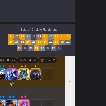
Letzte 30 Spiele-Platzierung
#
1
#
3
#
1
#
2
#
8
#
3
#
1
#
2
#
1
#
1
#
1
#
1
#
2
#
3
#
1
#
2
#
1
#
1
#
4
#
1
#
3
#
4
#
3
#
5
#
4
#
1
#
2
#
6
#
4
#
6
Raufbold
2
Marodeur
3
Bastion
2