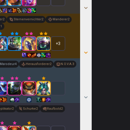
er
2
Sternenvernichter
2
Wanderer
2
e
1
+
3
Marodeur
4
Herausforderer
2
N.O.V.A.
3
plikator
2
Schurke
2
Raufbold
2