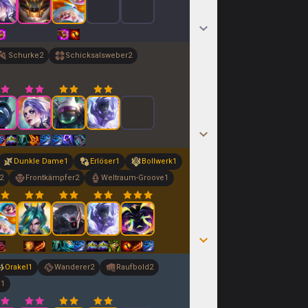
Schurke
2
Schicksalsweber
2
Dunkle Dame
1
Erlöser
1
Bollwerk
1
2
Frontkämpfer
2
Weltraum-Groove
1
Orakel
1
Wanderer
2
Raufbold
2
e
1