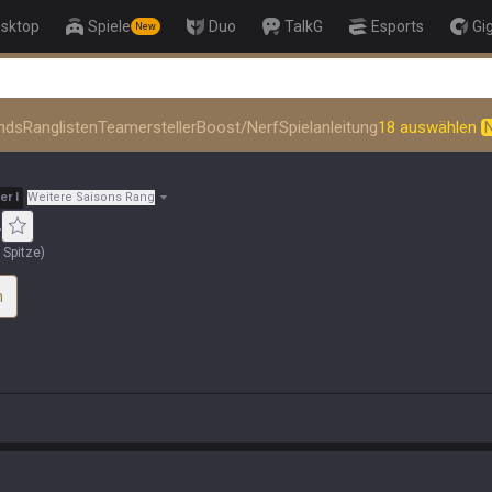
sktop
Spiele
Duo
TalkG
Esports
Gi
New
👑 Master Top-tier Comps from the 
nds
Ranglisten
Teamersteller
Boost/Nerf
Spielanleitung
18 auswählen
er
I
Weitere Saisons Rang
4
 Spitze
)
m