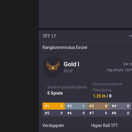
TFT
17
Ranglistenmodus Einzel
Gold
I
5
W
0
Top-4-Rate
100
26 LP
Durchschnittliche
Gesamt gespielte Spiele
Platzierung
5
Spiele
1.25
th
/ 8
#
1
3
#
2
1
#
3
0
#
4
0
#
5
0
#
6
0
#
7
0
#
8
0
Verdoppeln
Hyper Roll TFT