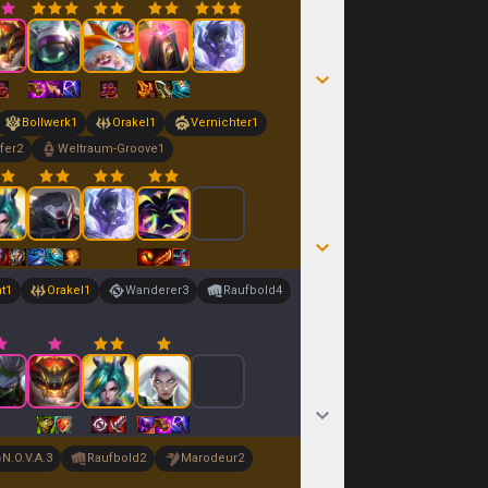
Bollwerk
1
Orakel
1
Vernichter
1
fer
2
Weltraum-Groove
1
t
1
Orakel
1
Wanderer
3
Raufbold
4
N.O.V.A.
3
Raufbold
2
Marodeur
2