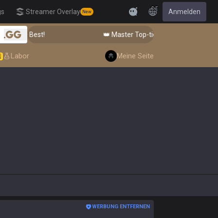
DE
gs
Streamer Overlay
Anmelden
New
Feedback
Best!
👑 Master Top-tier Comps from the Best!
.gg
Labor
Meine Seite
N
WERBUNG ENTFERNEN