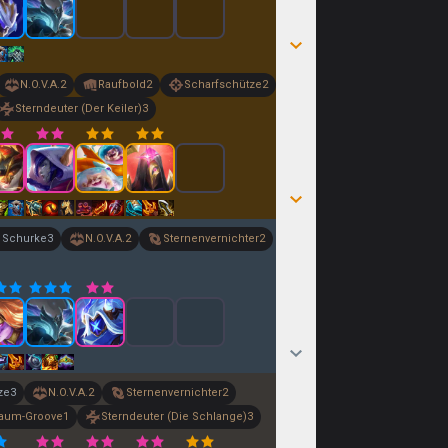
N.O.V.A.
2
Raufbold
2
Scharfschütze
2
Sterndeuter (Der Keiler)
3
Schurke
3
N.O.V.A.
2
Sternenvernichter
2
ze
3
N.O.V.A.
2
Sternenvernichter
2
raum-Groove
1
Sterndeuter (Die Schlange)
3