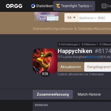
Statistiken
Teamfight Tactics
De
NA
Spielname
+
#
NA1
Startseite
Kompositionen & Statistiken
Nutzertre
S
16
Challenger
I
S
15
Master
I
S
12
Mast
Happychiken
#
817
TFT-Ladder-Rangliste
84,822
nd
(
42% der
Aktualisieren
Rangdiagram
838
Zuletzt aktualisiert
:
vor 2 Monaten
Zusammenfassung
Match-Historie
WERBUNG