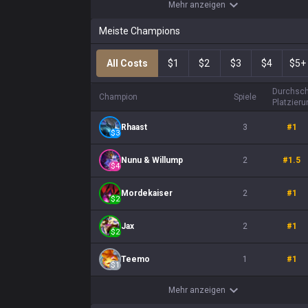
Mehr anzeigen
Meiste Champions
All Costs
$1
$2
$3
$4
$5+
Durchsch
Champion
Spiele
Platzieru
Rhaast
3
#
1
$
3
Nunu & Willump
2
#
1.5
$
4
Mordekaiser
2
#
1
$
2
Jax
2
#
1
$
2
Teemo
1
#
1
$
1
Mehr anzeigen