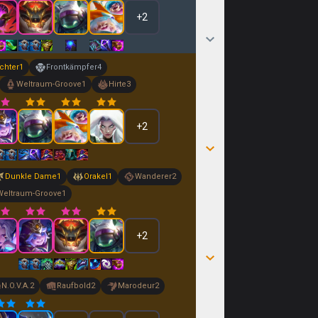
+
2
chter
1
Frontkämpfer
4
Weltraum-Groove
1
Hirte
3
+
2
Dunkle Dame
1
Orakel
1
Wanderer
2
Weltraum-Groove
1
+
2
N.O.V.A.
2
Raufbold
2
Marodeur
2