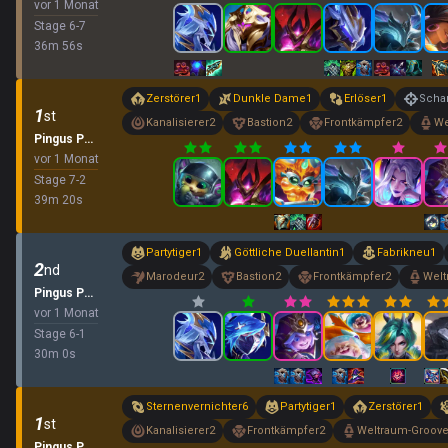
vor 1 Monat
Stage
6
-
7
36
m
56
s
Zerstörer
1
Dunkle Dame
1
Erlöser
1
Scha
1
st
Kanalisierer
2
Bastion
2
Frontkämpfer
2
We
Pingus Party
vor 1 Monat
Stage
7
-
2
39
m
20
s
Partytiger
1
Göttliche Duellantin
1
Fabrikneu
1
2
nd
Marodeur
2
Bastion
2
Frontkämpfer
2
Welt
Pingus Party
vor 1 Monat
Stage
6
-
1
30
m
0
s
Sternenvernichter
6
Partytiger
1
Zerstörer
1
1
st
Kanalisierer
2
Frontkämpfer
2
Weltraum-Groov
Pingus Party