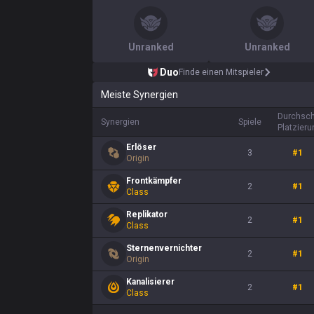
Unranked
Unranked
Duo
Finde einen Mitspieler
Meiste Synergien
Durchsch
Synergien
Spiele
Platzieru
Erlöser
3
#
1
Origin
Frontkämpfer
2
#
1
Class
Replikator
2
#
1
Class
Sternenvernichter
2
#
1
Origin
Kanalisierer
2
#
1
Class