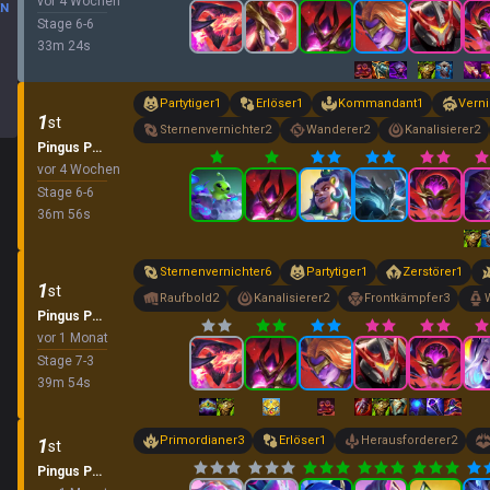
vor 4 Wochen
EN
Stage
6
-
6
33
m
24
s
Partytiger
1
Erlöser
1
Kommandant
1
Verni
1
st
Sternenvernichter
2
Wanderer
2
Kanalisierer
2
Pingus Party
vor 4 Wochen
Stage
6
-
6
36
m
56
s
Sternenvernichter
6
Partytiger
1
Zerstörer
1
1
st
Raufbold
2
Kanalisierer
2
Frontkämpfer
3
Pingus Party
vor 1 Monat
Stage
7
-
3
39
m
54
s
Primordianer
3
Erlöser
1
Herausforderer
2
1
st
Pingus Party