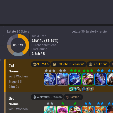
Letzte 30 Spiele
Letzte 30 Spiele-Synergien
Top-4-Rate
26
W
4
L (
86.67
%)
86.67
%
Durchschnittliche
Platzierung
2.6
th
/ 8
L
%
N.O.V.A.
5
Göttliche Duellantin
1
Fabrikneu
1
1
st
Normal
vor 3 Wochen
Stage
5
-
5
28
m
0
s
Weltraum-Groove
5
Bastion
2
3
rd
Normal
vor 3 Wochen