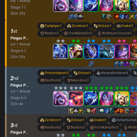
vor 1 Monat
Stage
7
-
1
36
m
33
s
Partytiger
1
Zerstörer
1
Erlöser
1
Orakel
1
1
st
Bastion
2
Frontkämpfer
2
Weltraum-Groove
1
Pingus Party
vor 1 Monat
Stage
6
-
2
32
m
30
s
Primordianer
3
Erlöser
1
Herausforderer
3
2
nd
Raufbold
2
Marodeur
2
Pingus Party
vor 1 Monat
Stage
6
-
3
32
m
4
s
Zerstörer
1
Erlöser
1
Orakel
1
Scharfschüt
3
rd
Raufbold
2
Bastion
2
Frontkämpfer
2
Welt
Pingus Party