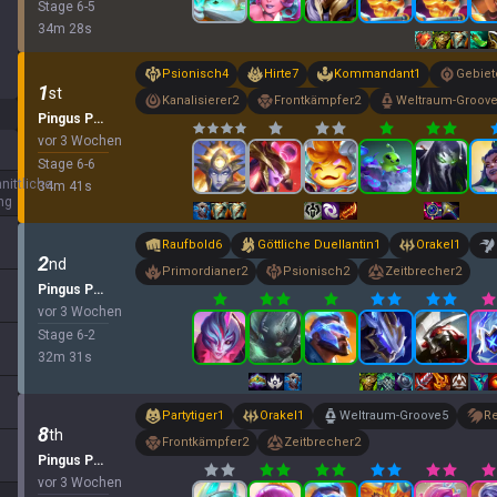
Stage
6
-
5
34
m
28
s
Psionisch
4
Hirte
7
Kommandant
1
Gebiet
1
st
Kanalisierer
2
Frontkämpfer
2
Weltraum-Groov
Pingus Party
vor 3 Wochen
Stage
6
-
6
nittliche
34
m
41
s
ng
Raufbold
6
Göttliche Duellantin
1
Orakel
1
2
nd
Primordianer
2
Psionisch
2
Zeitbrecher
2
Pingus Party
vor 3 Wochen
Stage
6
-
2
32
m
31
s
Partytiger
1
Orakel
1
Weltraum-Groove
5
Re
8
th
Frontkämpfer
2
Zeitbrecher
2
Pingus Party
vor 3 Wochen